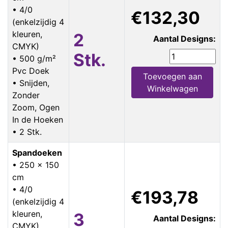
• 4/0
€132,30
(enkelzijdig 4
kleuren,
2
Aantal Designs:
CMYK)
Stk.
• 500 g/m²
Pvc Doek
Toevoegen aan
• Snijden,
Winkelwagen
Zonder
Zoom, Ogen
In de Hoeken
• 2 Stk.
Spandoeken
• 250 x 150
cm
• 4/0
€193,78
(enkelzijdig 4
kleuren,
3
Aantal Designs:
CMYK)