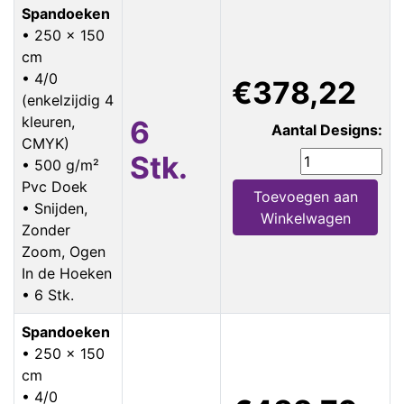
Spandoeken
• 250 x 150
cm
• 4/0
€378,22
(enkelzijdig 4
kleuren,
6
Aantal Designs:
CMYK)
Stk.
• 500 g/m²
Pvc Doek
Toevoegen aan
• Snijden,
Winkelwagen
Zonder
Zoom, Ogen
In de Hoeken
• 6 Stk.
Spandoeken
• 250 x 150
cm
• 4/0