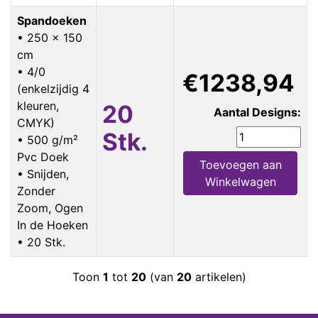
Spandoeken
• 250 x 150
cm
• 4/0
€1238,94
(enkelzijdig 4
kleuren,
20
Aantal Designs:
CMYK)
Stk.
• 500 g/m²
Pvc Doek
Toevoegen aan
• Snijden,
Winkelwagen
Zonder
Zoom, Ogen
In de Hoeken
• 20 Stk.
Toon
1
tot
20
(van
20
artikelen)