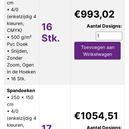
cm
• 4/0
€993,02
(enkelzijdig 4
kleuren,
16
Aantal Designs:
CMYK)
Stk.
• 500 g/m²
Pvc Doek
Toevoegen aan
• Snijden,
Winkelwagen
Zonder
Zoom, Ogen
In de Hoeken
• 16 Stk.
Spandoeken
• 250 x 150
cm
• 4/0
€1054,51
(enkelzijdig 4
kleuren,
17
Aantal Designs: