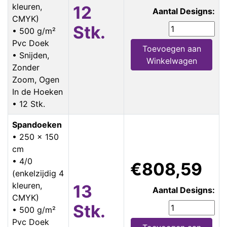
kleuren,
12
Aantal Designs:
CMYK)
Stk.
• 500 g/m²
Pvc Doek
Toevoegen aan
• Snijden,
Winkelwagen
Zonder
Zoom, Ogen
In de Hoeken
• 12 Stk.
Spandoeken
• 250 x 150
cm
• 4/0
€808,59
(enkelzijdig 4
kleuren,
13
Aantal Designs:
CMYK)
Stk.
• 500 g/m²
Pvc Doek