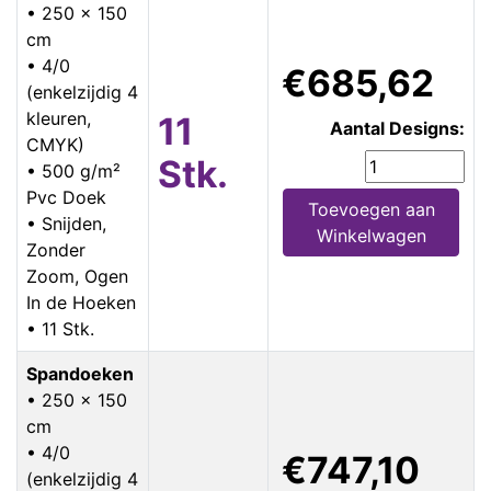
• 250 x 150
cm
• 4/0
€685,62
(enkelzijdig 4
kleuren,
11
Aantal Designs:
CMYK)
Stk.
• 500 g/m²
Pvc Doek
Toevoegen aan
• Snijden,
Winkelwagen
Zonder
Zoom, Ogen
In de Hoeken
• 11 Stk.
Spandoeken
• 250 x 150
cm
• 4/0
€747,10
(enkelzijdig 4