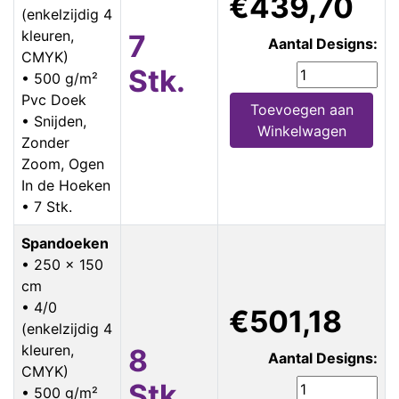
€439,70
(enkelzijdig 4
kleuren,
7
Aantal Designs:
CMYK)
Stk.
• 500 g/m²
Pvc Doek
Toevoegen aan
• Snijden,
Winkelwagen
Zonder
Zoom, Ogen
In de Hoeken
• 7 Stk.
Spandoeken
• 250 x 150
cm
• 4/0
€501,18
(enkelzijdig 4
kleuren,
8
Aantal Designs:
CMYK)
Stk.
• 500 g/m²