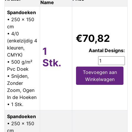
Name
Spandoeken
• 250 x 150
cm
• 4/0
€70,82
(enkelzijdig 4
kleuren,
1
Aantal Designs:
CMYK)
Stk.
• 500 g/m²
Pvc Doek
Toevoegen aan
• Snijden,
Winkelwagen
Zonder
Zoom, Ogen
In de Hoeken
• 1 Stk.
Spandoeken
• 250 x 150
cm