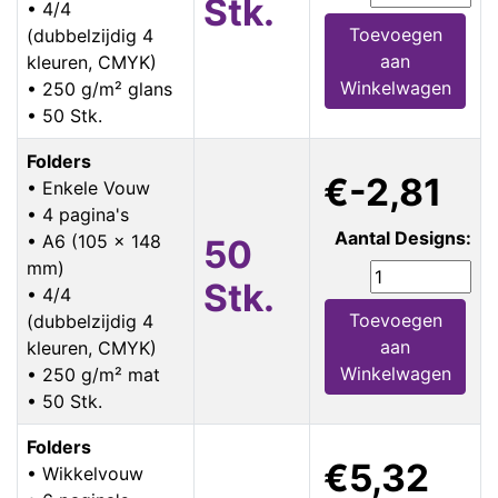
Stk.
• 4/4
Toevoegen
(dubbelzijdig 4
aan
kleuren, CMYK)
Winkelwagen
• 250 g/m² glans
• 50 Stk.
Folders
€-2,81
• Enkele Vouw
• 4 pagina's
Aantal Designs:
• A6 (105 x 148
50
mm)
Stk.
• 4/4
Toevoegen
(dubbelzijdig 4
aan
kleuren, CMYK)
Winkelwagen
• 250 g/m² mat
• 50 Stk.
Folders
€5,32
• Wikkelvouw