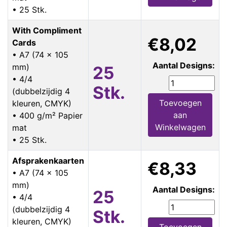
• 25 Stk.
With Compliment
€8,02
Cards
• A7 (74 x 105
Aantal Designs:
mm)
25
• 4/4
Stk.
(dubbelzijdig 4
Toevoegen
kleuren, CMYK)
aan
• 400 g/m² Papier
Winkelwagen
mat
• 25 Stk.
Afsprakenkaarten
€8,33
• A7 (74 x 105
mm)
Aantal Designs:
25
• 4/4
(dubbelzijdig 4
Stk.
kleuren, CMYK)
Toevoegen