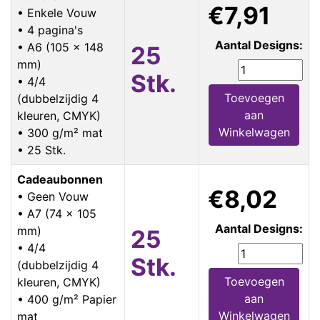
€7,91
• Enkele Vouw
• 4 pagina's
Aantal Designs:
• A6 (105 x 148
25
mm)
Stk.
• 4/4
Toevoegen
(dubbelzijdig 4
aan
kleuren, CMYK)
Winkelwagen
• 300 g/m² mat
• 25 Stk.
Cadeaubonnen
€8,02
• Geen Vouw
• A7 (74 x 105
Aantal Designs:
mm)
25
• 4/4
Stk.
(dubbelzijdig 4
Toevoegen
kleuren, CMYK)
aan
• 400 g/m² Papier
Winkelwagen
mat