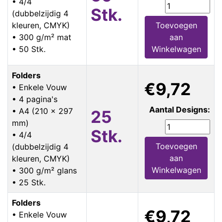
• 4/4
Stk.
(dubbelzijdig 4
kleuren, CMYK)
Toevoegen
• 300 g/m² mat
aan
• 50 Stk.
Winkelwagen
Folders
€9,72
• Enkele Vouw
• 4 pagina's
Aantal Designs:
• A4 (210 x 297
25
mm)
Stk.
• 4/4
Toevoegen
(dubbelzijdig 4
aan
kleuren, CMYK)
Winkelwagen
• 300 g/m² glans
• 25 Stk.
Folders
€9,72
• Enkele Vouw