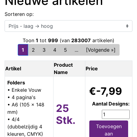
Nieuwe artikelen
Sorteren op:
Toon
1
tot
999
(van
283007
artikelen)
1
2
3
4
5
...
[Volgende »]
Product
Artikel
Price
Name
Folders
€-7,99
• Enkele Vouw
• 4 pagina's
Aantal Designs:
• A6 (105 x 148
25
mm)
Stk.
• 4/4
Toevoegen
(dubbelzijdig 4
aan
kleuren, CMYK)