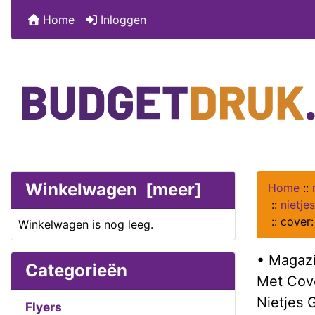
Home
Inloggen
Winkelwagen [meer]
Home
::
::
nietje
::
cover:
Winkelwagen is nog leeg.
• Magazi
Categorieën
Met Cov
Nietjes
Flyers