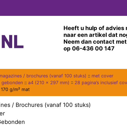
Heeft u hulp of advies 
naar een artikel dat n
Neem dan contact met 
op 06-436 00 147
magazines / brochures (vanaf 100 stuks)
::
met cover
s gebonden
::
a4 (210 x 297 mm)
::
28 pagina’s inclusief co
 170 g/m² mat
nes / Brochures (vanaf 100 stuks)
er
 Gebonden