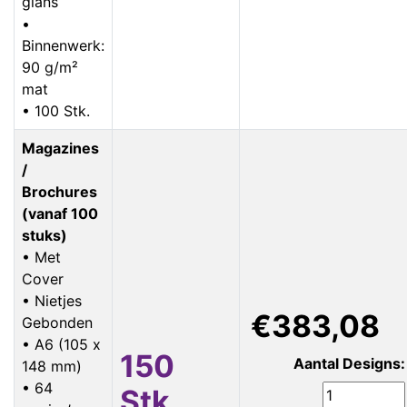
glans
•
Binnenwerk:
90 g/m²
mat
• 100 Stk.
Magazines
/
Brochures
(vanaf 100
stuks)
• Met
Cover
• Nietjes
€383,08
Gebonden
• A6 (105 x
150
Aantal Designs:
148 mm)
• 64
Stk.