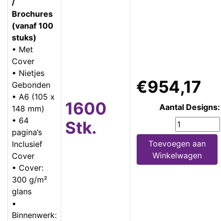
/
Brochures
(vanaf 100
stuks)
• Met
Cover
• Nietjes
€954,17
Gebonden
• A6 (105 x
1600
Aantal Designs:
148 mm)
• 64
Stk.
pagina’s
Toevoegen aan
Inclusief
Winkelwagen
Cover
• Cover:
300 g/m²
glans
•
Binnenwerk: