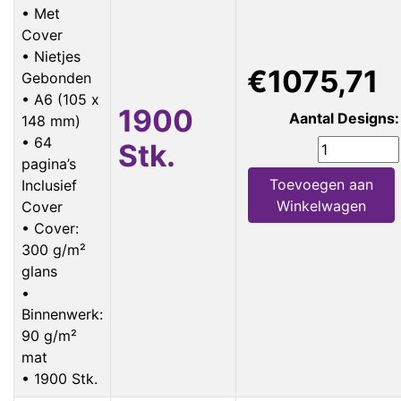
• Met
Cover
• Nietjes
€1075,71
Gebonden
• A6 (105 x
1900
Aantal Designs:
148 mm)
• 64
Stk.
pagina’s
Toevoegen aan
Inclusief
Winkelwagen
Cover
• Cover:
300 g/m²
glans
•
Binnenwerk:
90 g/m²
mat
• 1900 Stk.