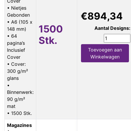
Cover
• Nietjes
€894,34
Gebonden
• A6 (105 x
1500
Aantal Designs:
148 mm)
• 64
Stk.
pagina’s
Toevoegen aan
Inclusief
Winkelwagen
Cover
• Cover:
300 g/m²
glans
•
Binnenwerk:
90 g/m²
mat
• 1500 Stk.
Magazines