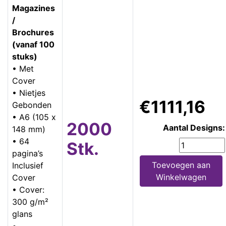
Magazines
/
Brochures
(vanaf 100
stuks)
• Met
Cover
• Nietjes
€1111,16
Gebonden
• A6 (105 x
2000
Aantal Designs:
148 mm)
• 64
Stk.
pagina’s
Toevoegen aan
Inclusief
Winkelwagen
Cover
• Cover:
300 g/m²
glans
•