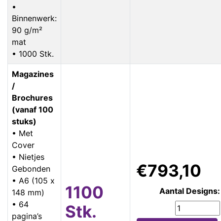
•
Binnenwerk:
90 g/m²
mat
• 1000 Stk.
Magazines
/
Brochures
(vanaf 100
stuks)
• Met
Cover
• Nietjes
€793,10
Gebonden
• A6 (105 x
1100
Aantal Designs:
148 mm)
• 64
Stk.
pagina’s