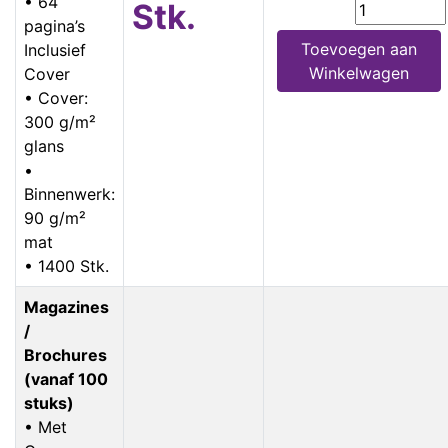
• 64
Stk.
pagina’s
Toevoegen aan
Inclusief
Winkelwagen
Cover
• Cover:
300 g/m²
glans
•
Binnenwerk:
90 g/m²
mat
• 1400 Stk.
Magazines
/
Brochures
(vanaf 100
stuks)
• Met