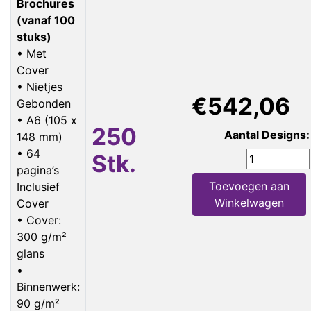
Brochures
(vanaf 100
stuks)
• Met
Cover
• Nietjes
€542,06
Gebonden
• A6 (105 x
250
Aantal Designs:
148 mm)
• 64
Stk.
pagina’s
Toevoegen aan
Inclusief
Winkelwagen
Cover
• Cover:
300 g/m²
glans
•
Binnenwerk:
90 g/m²