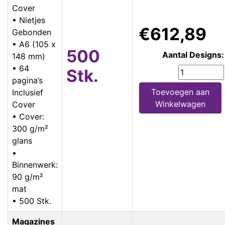
Cover
• Nietjes
€612,89
Gebonden
• A6 (105 x
500
Aantal Designs:
148 mm)
• 64
Stk.
pagina’s
Toevoegen aan
Inclusief
Winkelwagen
Cover
• Cover:
300 g/m²
glans
•
Binnenwerk:
90 g/m²
mat
• 500 Stk.
Magazines