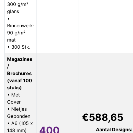
300 g/m²
glans
•
Binnenwerk:
90 g/m²
mat
• 300 Stk.
Magazines
/
Brochures
(vanaf 100
stuks)
• Met
Cover
• Nietjes
€588,65
Gebonden
• A6 (105 x
400
Aantal Designs:
148 mm)