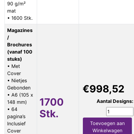
90 g/m²
mat
• 1600 Stk.
Magazines
/
Brochures
(vanaf 100
stuks)
• Met
Cover
• Nietjes
€998,52
Gebonden
• A6 (105 x
1700
Aantal Designs:
148 mm)
• 64
Stk.
pagina’s
Toevoegen aan
Inclusief
Winkelwagen
Cover