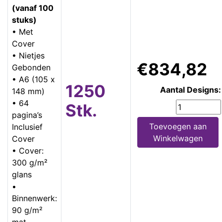
(vanaf 100
stuks)
• Met
Cover
• Nietjes
€834,82
Gebonden
• A6 (105 x
1250
Aantal Designs:
148 mm)
• 64
Stk.
pagina’s
Toevoegen aan
Inclusief
Winkelwagen
Cover
• Cover:
300 g/m²
glans
•
Binnenwerk:
90 g/m²
mat