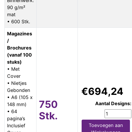
Binnenwerk:
90 g/m²
mat
• 600 Stk.
Magazines
/
Brochures
(vanaf 100
stuks)
• Met
Cover
• Nietjes
€694,24
Gebonden
• A6 (105 x
750
Aantal Designs:
148 mm)
• 64
Stk.
pagina’s
Toevoegen aan
Inclusief