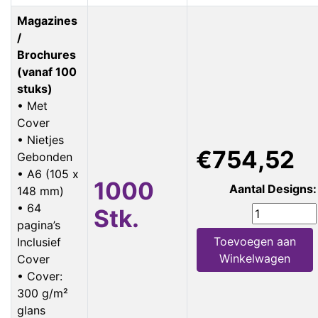
Magazines
/
Brochures
(vanaf 100
stuks)
• Met
Cover
• Nietjes
€754,52
Gebonden
• A6 (105 x
1000
Aantal Designs:
148 mm)
• 64
Stk.
pagina’s
Toevoegen aan
Inclusief
Winkelwagen
Cover
• Cover:
300 g/m²
glans