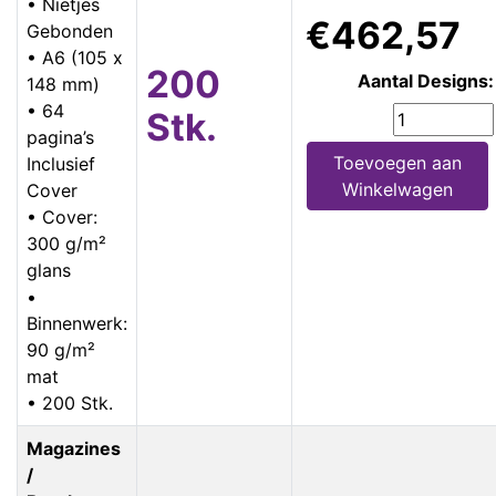
• Nietjes
€462,57
Gebonden
• A6 (105 x
200
Aantal Designs:
148 mm)
• 64
Stk.
pagina’s
Toevoegen aan
Inclusief
Winkelwagen
Cover
• Cover:
300 g/m²
glans
•
Binnenwerk:
90 g/m²
mat
• 200 Stk.
Magazines
/