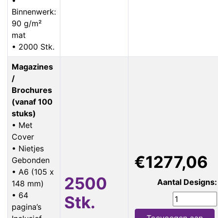
Binnenwerk:
90 g/m²
mat
• 2000 Stk.
Magazines
/
Brochures
(vanaf 100
stuks)
• Met
Cover
• Nietjes
€1277,06
Gebonden
• A6 (105 x
2500
Aantal Designs:
148 mm)
• 64
Stk.
pagina’s
Toevoegen aan