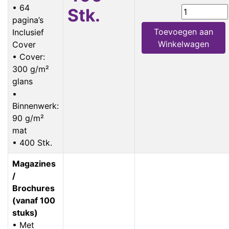
• 64
Stk.
pagina’s
Toevoegen aan
Inclusief
Winkelwagen
Cover
• Cover:
300 g/m²
glans
•
Binnenwerk:
90 g/m²
mat
• 400 Stk.
Magazines
/
Brochures
(vanaf 100
stuks)
• Met