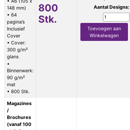
• A6 (105 x
800
Aantal Designs:
148 mm)
• 64
Stk.
pagina’s
Toevoegen aan
Inclusief
Winkelwagen
Cover
• Cover:
300 g/m²
glans
•
Binnenwerk:
90 g/m²
mat
• 800 Stk.
Magazines
/
Brochures
(vanaf 100