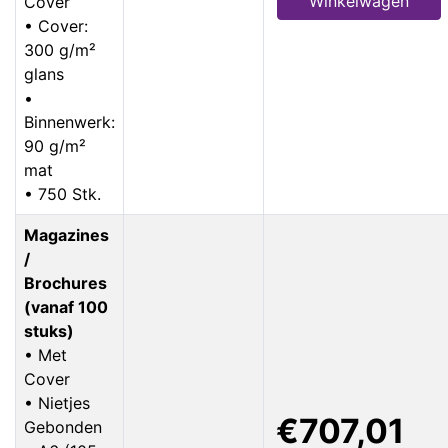
Winkelwagen
Cover
• Cover:
300 g/m²
glans
•
Binnenwerk:
90 g/m²
mat
• 750 Stk.
Magazines
/
Brochures
(vanaf 100
stuks)
• Met
Cover
• Nietjes
€707,01
Gebonden