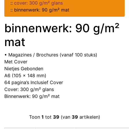
::
cover: 300 g/m² glans
::
binnenwerk: 90 g/m² mat
binnenwerk: 90 g/m²
mat
• Magazines / Brochures (vanaf 100 stuks)
Met Cover
Nietjes Gebonden
A6 (105 x 148 mm)
64 pagina’s Inclusief Cover
Cover: 300 g/m² glans
Binnenwerk: 90 g/m² mat
Toon
1
tot
39
(van
39
artikelen)