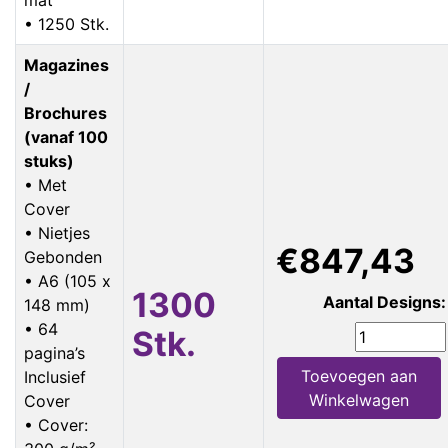
• 1250 Stk.
Magazines
/
Brochures
(vanaf 100
stuks)
• Met
Cover
• Nietjes
€847,43
Gebonden
• A6 (105 x
1300
Aantal Designs:
148 mm)
• 64
Stk.
pagina’s
Toevoegen aan
Inclusief
Winkelwagen
Cover
• Cover: