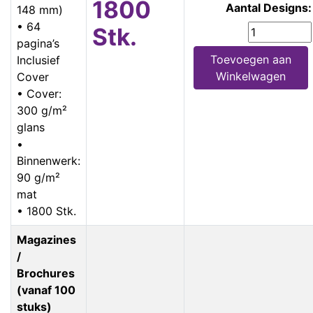
1800
Aantal Designs:
148 mm)
• 64
Stk.
pagina’s
Toevoegen aan
Inclusief
Winkelwagen
Cover
• Cover:
300 g/m²
glans
•
Binnenwerk:
90 g/m²
mat
• 1800 Stk.
Magazines
/
Brochures
(vanaf 100
stuks)