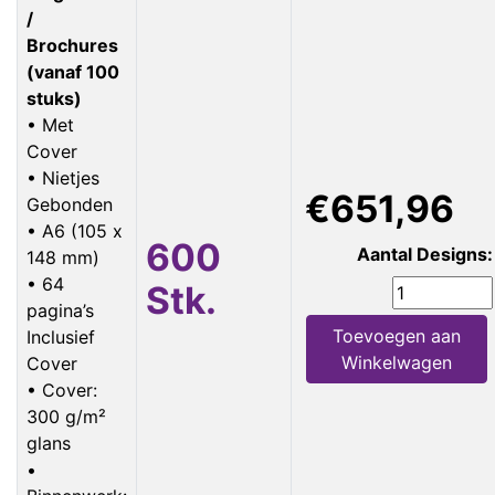
/
Brochures
(vanaf 100
stuks)
• Met
Cover
• Nietjes
€651,96
Gebonden
• A6 (105 x
600
Aantal Designs:
148 mm)
• 64
Stk.
pagina’s
Toevoegen aan
Inclusief
Winkelwagen
Cover
• Cover:
300 g/m²
glans
•