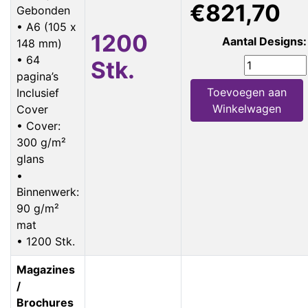
€821,70
Gebonden
• A6 (105 x
1200
Aantal Designs:
148 mm)
• 64
Stk.
pagina’s
Toevoegen aan
Inclusief
Winkelwagen
Cover
• Cover:
300 g/m²
glans
•
Binnenwerk:
90 g/m²
mat
• 1200 Stk.
Magazines
/
Brochures