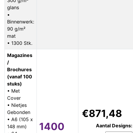
300 g/m²
glans
•
Binnenwerk:
90 g/m²
mat
• 1300 Stk.
Magazines
/
Brochures
(vanaf 100
stuks)
• Met
Cover
• Nietjes
€871,48
Gebonden
• A6 (105 x
1400
Aantal Designs:
148 mm)