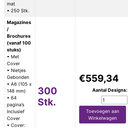
mat
• 250 Stk.
Magazines
/
Brochures
(vanaf 100
stuks)
• Met
Cover
• Nietjes
€559,34
Gebonden
• A6 (105 x
300
Aantal Designs:
148 mm)
• 64
Stk.
pagina’s
Toevoegen aan
Inclusief
Winkelwagen
Cover
• Cover: