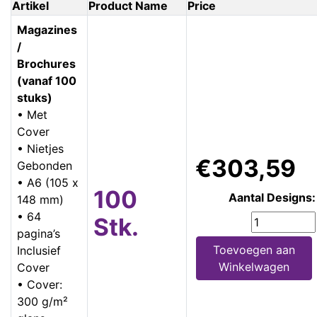
Artikel
Product Name
Price
Magazines
/
Brochures
(vanaf 100
stuks)
• Met
Cover
• Nietjes
€303,59
Gebonden
• A6 (105 x
100
Aantal Designs:
148 mm)
• 64
Stk.
pagina’s
Toevoegen aan
Inclusief
Winkelwagen
Cover
• Cover:
300 g/m²