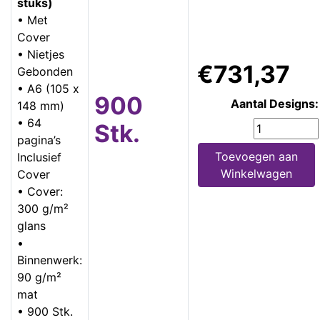
stuks)
• Met
Cover
• Nietjes
€731,37
Gebonden
• A6 (105 x
900
Aantal Designs:
148 mm)
• 64
Stk.
pagina’s
Toevoegen aan
Inclusief
Winkelwagen
Cover
• Cover:
300 g/m²
glans
•
Binnenwerk:
90 g/m²
mat
• 900 Stk.