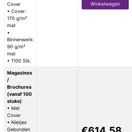
Winkelwagen
Cover
• Cover:
170 g/m²
mat
•
Binnenwerk:
90 g/m²
mat
• 1100 Stk.
Magazines
/
Brochures
(vanaf 100
stuks)
• Met
Cover
• Nietjes
€614,58
Gebonden