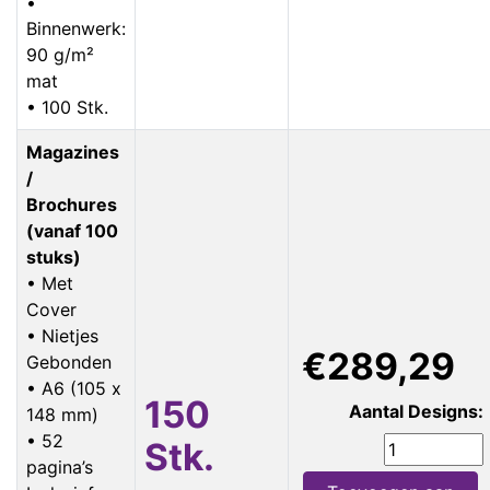
•
Binnenwerk:
90 g/m²
mat
• 100 Stk.
Magazines
/
Brochures
(vanaf 100
stuks)
• Met
Cover
• Nietjes
€289,29
Gebonden
• A6 (105 x
150
Aantal Designs:
148 mm)
• 52
Stk.
pagina’s