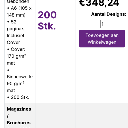
€348,24
Gebonden
• A6 (105 x
200
Aantal Designs:
148 mm)
• 52
Stk.
pagina’s
Toevoegen aan
Inclusief
Winkelwagen
Cover
• Cover:
170 g/m²
mat
•
Binnenwerk:
90 g/m²
mat
• 200 Stk.
Magazines
/
Brochures