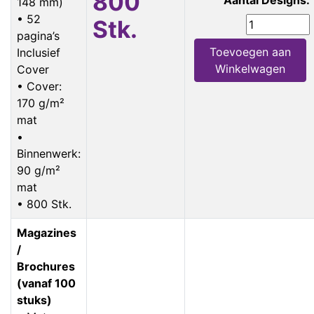
800
148 mm)
• 52
Stk.
pagina’s
Toevoegen aan
Inclusief
Winkelwagen
Cover
• Cover:
170 g/m²
mat
•
Binnenwerk:
90 g/m²
mat
• 800 Stk.
Magazines
/
Brochures
(vanaf 100
stuks)