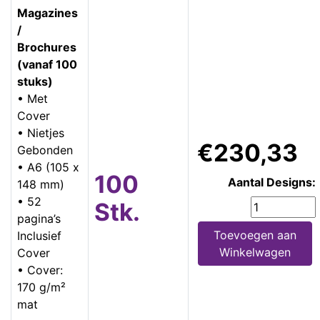
Magazines
/
Brochures
(vanaf 100
stuks)
• Met
Cover
• Nietjes
€230,33
Gebonden
• A6 (105 x
100
Aantal Designs:
148 mm)
• 52
Stk.
pagina’s
Toevoegen aan
Inclusief
Winkelwagen
Cover
• Cover:
170 g/m²
mat