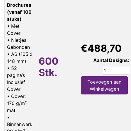
Brochures
(vanaf 100
stuks)
• Met
Cover
• Nietjes
€488,70
Gebonden
• A6 (105 x
600
Aantal Designs:
148 mm)
• 52
Stk.
pagina’s
Toevoegen aan
Inclusief
Winkelwagen
Cover
• Cover:
170 g/m²
mat
•
Binnenwerk: