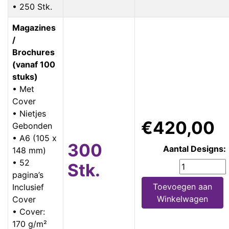
• 250 Stk.
Magazines
/
Brochures
(vanaf 100
stuks)
• Met
Cover
• Nietjes
€420,00
Gebonden
• A6 (105 x
300
Aantal Designs:
148 mm)
• 52
Stk.
pagina’s
Toevoegen aan
Inclusief
Winkelwagen
Cover
• Cover:
170 g/m²