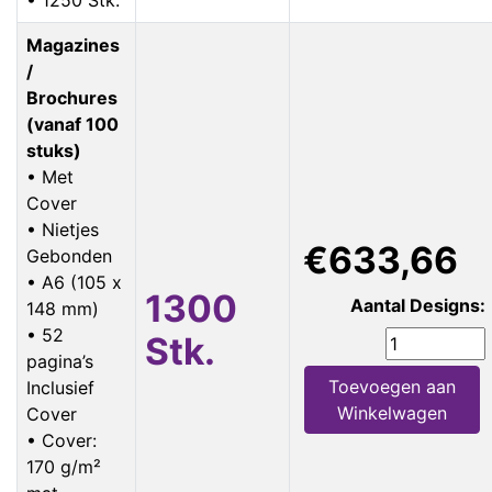
Magazines
/
Brochures
(vanaf 100
stuks)
• Met
Cover
• Nietjes
€633,66
Gebonden
• A6 (105 x
1300
Aantal Designs:
148 mm)
• 52
Stk.
pagina’s
Toevoegen aan
Inclusief
Winkelwagen
Cover
• Cover:
170 g/m²