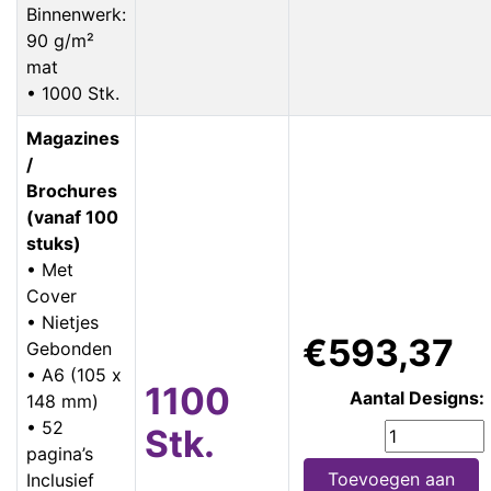
Binnenwerk:
90 g/m²
mat
• 1000 Stk.
Magazines
/
Brochures
(vanaf 100
stuks)
• Met
Cover
• Nietjes
€593,37
Gebonden
• A6 (105 x
1100
Aantal Designs:
148 mm)
• 52
Stk.
pagina’s
Toevoegen aan
Inclusief