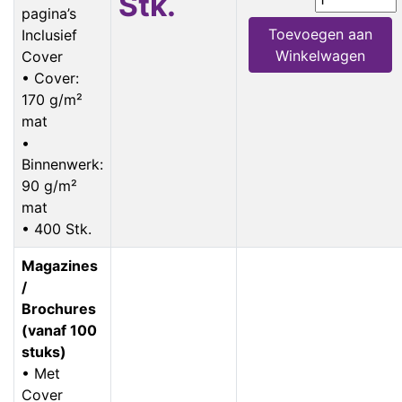
Stk.
pagina’s
Toevoegen aan
Inclusief
Winkelwagen
Cover
• Cover:
170 g/m²
mat
•
Binnenwerk:
90 g/m²
mat
• 400 Stk.
Magazines
/
Brochures
(vanaf 100
stuks)
• Met
Cover