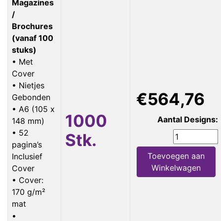
Magazines
/
Brochures
(vanaf 100
stuks)
• Met
Cover
• Nietjes
€564,76
Gebonden
• A6 (105 x
1000
Aantal Designs:
148 mm)
• 52
Stk.
pagina’s
Toevoegen aan
Inclusief
Winkelwagen
Cover
• Cover:
170 g/m²
mat
•