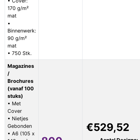
• Cover:
170 g/m²
mat
•
Binnenwerk:
90 g/m²
mat
• 750 Stk.
Magazines
/
Brochures
(vanaf 100
stuks)
• Met
Cover
• Nietjes
€529,52
Gebonden
• A6 (105 x
Aantal Designs: