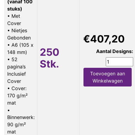
(vanaf 100
stuks)
• Met
Cover
• Nietjes
€407,20
Gebonden
• A6 (105 x
250
Aantal Designs:
148 mm)
• 52
Stk.
pagina’s
Toevoegen aan
Inclusief
Winkelwagen
Cover
• Cover:
170 g/m²
mat
•
Binnenwerk:
90 g/m²
mat