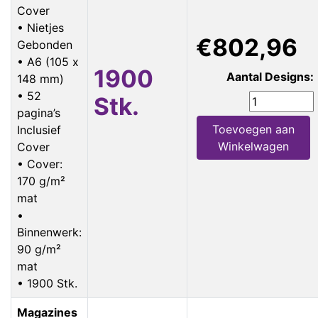
Cover
• Nietjes
€802,96
Gebonden
• A6 (105 x
1900
Aantal Designs:
148 mm)
• 52
Stk.
pagina’s
Toevoegen aan
Inclusief
Winkelwagen
Cover
• Cover:
170 g/m²
mat
•
Binnenwerk:
90 g/m²
mat
• 1900 Stk.
Magazines