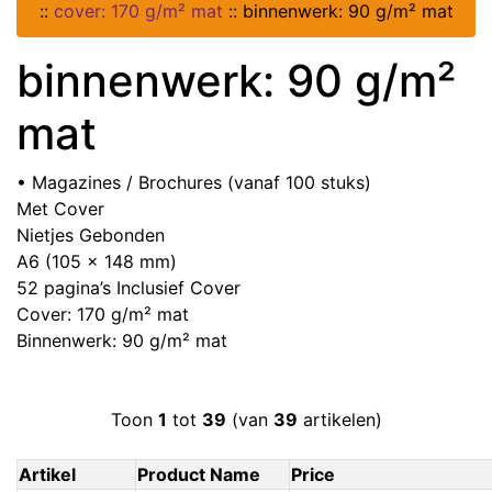
::
cover: 170 g/m² mat
::
binnenwerk: 90 g/m² mat
binnenwerk: 90 g/m²
mat
• Magazines / Brochures (vanaf 100 stuks)
Met Cover
Nietjes Gebonden
A6 (105 x 148 mm)
52 pagina’s Inclusief Cover
Cover: 170 g/m² mat
Binnenwerk: 90 g/m² mat
Toon
1
tot
39
(van
39
artikelen)
Artikel
Product Name
Price