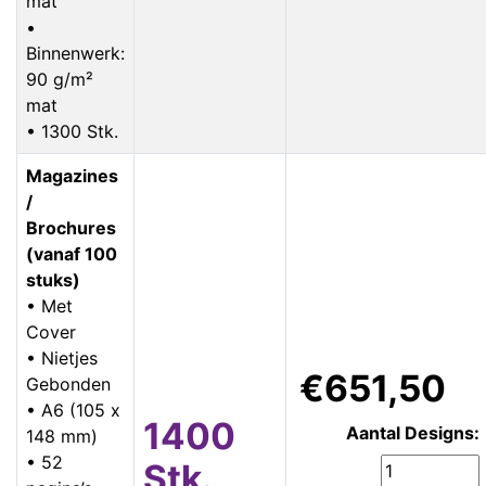
mat
•
Binnenwerk:
90 g/m²
mat
• 1300 Stk.
Magazines
/
Brochures
(vanaf 100
stuks)
• Met
Cover
• Nietjes
€651,50
Gebonden
• A6 (105 x
1400
Aantal Designs:
148 mm)
• 52
Stk.