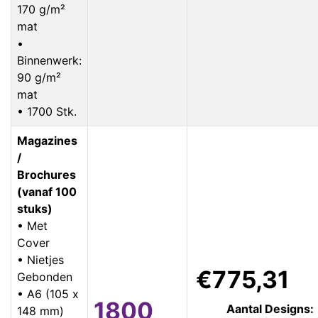
170 g/m²
mat
•
Binnenwerk:
90 g/m²
mat
• 1700 Stk.
Magazines
/
Brochures
(vanaf 100
stuks)
• Met
Cover
• Nietjes
€775,31
Gebonden
• A6 (105 x
1800
Aantal Designs:
148 mm)