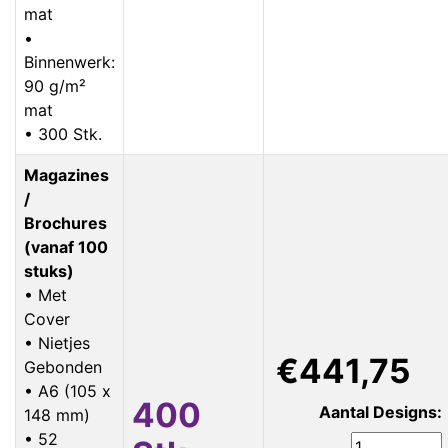
mat
•
Binnenwerk:
90 g/m²
mat
• 300 Stk.
Magazines
/
Brochures
(vanaf 100
stuks)
• Met
Cover
• Nietjes
€441,75
Gebonden
• A6 (105 x
400
Aantal Designs:
148 mm)
• 52