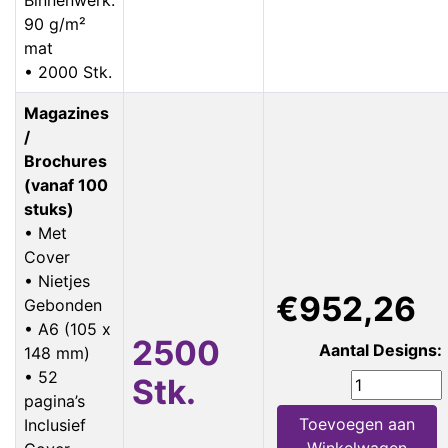
90 g/m²
mat
• 2000 Stk.
Magazines
/
Brochures
(vanaf 100
stuks)
• Met
Cover
• Nietjes
€952,26
Gebonden
• A6 (105 x
2500
Aantal Designs:
148 mm)
• 52
Stk.
pagina’s
Toevoegen aan
Inclusief
Winkelwagen