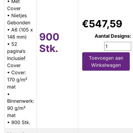
• Met
Cover
• Nietjes
€547,59
Gebonden
• A6 (105 x
900
Aantal Designs:
148 mm)
• 52
Stk.
pagina’s
Toevoegen aan
Inclusief
Winkelwagen
Cover
• Cover:
170 g/m²
mat
•
Binnenwerk:
90 g/m²
mat
• 900 Stk.