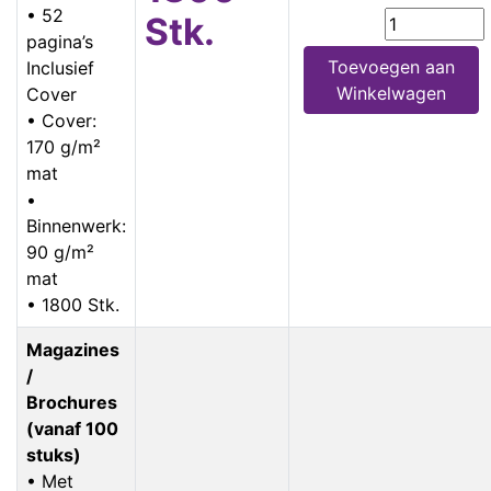
• 52
Stk.
pagina’s
Toevoegen aan
Inclusief
Winkelwagen
Cover
• Cover:
170 g/m²
mat
•
Binnenwerk:
90 g/m²
mat
• 1800 Stk.
Magazines
/
Brochures
(vanaf 100
stuks)
• Met