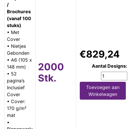
/
Brochures
(vanaf 100
stuks)
• Met
Cover
• Nietjes
€829,24
Gebonden
• A6 (105 x
2000
Aantal Designs:
148 mm)
• 52
Stk.
pagina’s
Toevoegen aan
Inclusief
Winkelwagen
Cover
• Cover:
170 g/m²
mat
•
Binnenwerk: