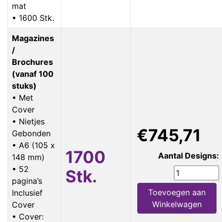
mat
• 1600 Stk.
Magazines
/
Brochures
(vanaf 100
stuks)
• Met
Cover
• Nietjes
€745,71
Gebonden
• A6 (105 x
1700
Aantal Designs:
148 mm)
• 52
Stk.
pagina’s
Toevoegen aan
Inclusief
Winkelwagen
Cover
• Cover: