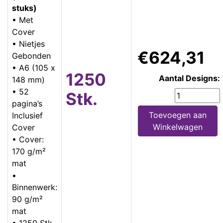
stuks)
• Met
Cover
• Nietjes
€624,31
Gebonden
• A6 (105 x
1250
Aantal Designs:
148 mm)
• 52
Stk.
pagina’s
Toevoegen aan
Inclusief
Winkelwagen
Cover
• Cover:
170 g/m²
mat
•
Binnenwerk:
90 g/m²
mat
• 1250 Stk.