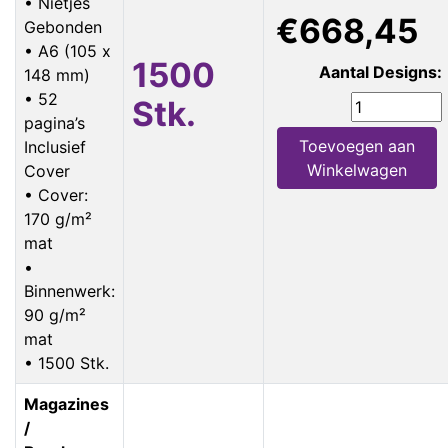
• Nietjes
€668,45
Gebonden
• A6 (105 x
1500
Aantal Designs:
148 mm)
• 52
Stk.
pagina’s
Toevoegen aan
Inclusief
Winkelwagen
Cover
• Cover:
170 g/m²
mat
•
Binnenwerk:
90 g/m²
mat
• 1500 Stk.
Magazines
/