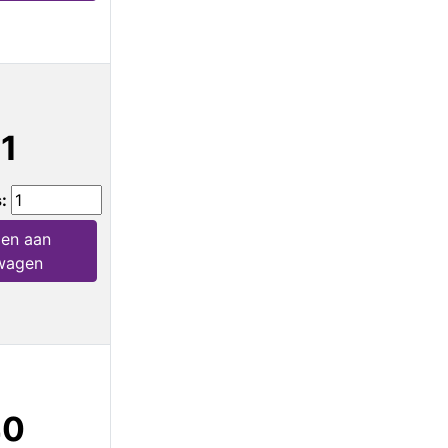
1
s:
en aan
wagen
40