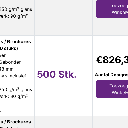
Toevoeg
250 g/m² glans
Winkel
erk: 90 g/m²
.
s / Brochures
0 stuks)
ver
€826,
s Gebonden
148 mm
500 Stk.
Aantal Design
a’s Inclusief
Toevoeg
250 g/m² glans
Winkel
erk: 90 g/m²
.
s / Brochures