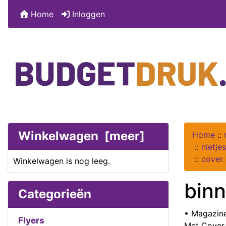
Home
Inloggen
Winkelwagen [meer]
Home
::
::
nietje
::
cover:
Winkelwagen is nog leeg.
bin
Categorieën
• Magazine
Flyers
Met Cover