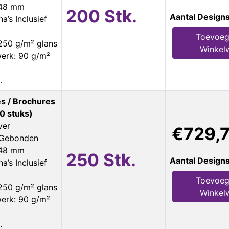
148 mm
200 Stk.
Aantal Design
a’s Inclusief
Toevoeg
250 g/m² glans
Winkel
erk: 90 g/m²
.
s / Brochures
0 stuks)
ver
€729,
s Gebonden
148 mm
250 Stk.
Aantal Design
a’s Inclusief
Toevoeg
250 g/m² glans
Winkel
erk: 90 g/m²
.