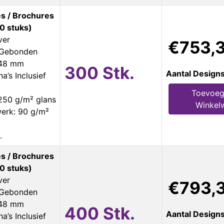
s / Brochures
0 stuks)
ver
€753,
s Gebonden
148 mm
300 Stk.
Aantal Design
a’s Inclusief
Toevoeg
250 g/m² glans
Winkel
erk: 90 g/m²
.
s / Brochures
0 stuks)
ver
€793,
s Gebonden
148 mm
400 Stk.
Aantal Design
a’s Inclusief