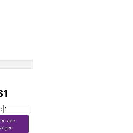
61
s:
en aan
wagen