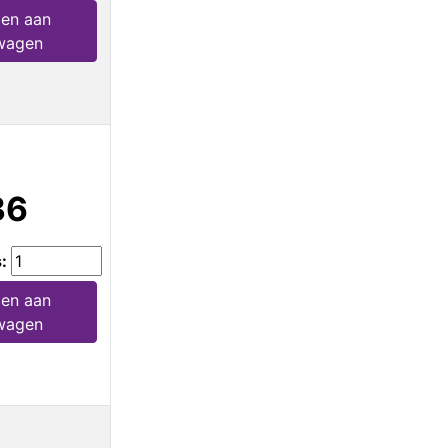
en aan
wagen
36
s:
en aan
wagen