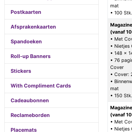
mat
Postkaarten
• 100 Stk
Magazine
Afsprakenkaarten
(vanaf 10
• Met Co
Spandoeken
• Nietje
• 148 x 
Roll-up Banners
• 76 pagin
Cover
Stickers
• Cover: 
• Binnenw
With Compliment Cards
mat
• 150 Stk
Cadeaubonnen
Magazine
(vanaf 10
Reclameborden
• Met Co
• Nietje
Placemats