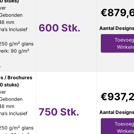
0 stuks)
ver
€879,
s Gebonden
148 mm
600 Stk.
Aantal Design
a’s Inclusief
Toevoeg
250 g/m² glans
Winkel
erk: 90 g/m²
.
s / Brochures
0 stuks)
ver
€937,
s Gebonden
148 mm
750 Stk.
Aantal Design
a’s Inclusief
Toevoeg
250 g/m² glans
Winkel