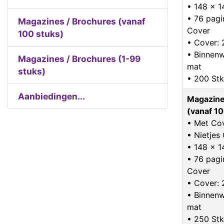
• 148 x 
• 76 pagin
Magazines / Brochures (vanaf
Cover
100 stuks)
• Cover: 
• Binnenw
Magazines / Brochures (1-99
mat
stuks)
• 200 Stk
Aanbiedingen...
Magazine
(vanaf 10
• Met Co
• Nietje
• 148 x 
• 76 pagin
Cover
• Cover: 
• Binnenw
mat
• 250 Stk