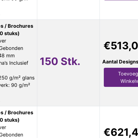
.
s / Brochures
0 stuks)
ver
€513,0
s Gebonden
148 mm
150 Stk.
Aantal Design
a’s Inclusief
Toevoeg
250 g/m² glans
Winkel
erk: 90 g/m²
.
s / Brochures
0 stuks)
ver
€621,
s Gebonden