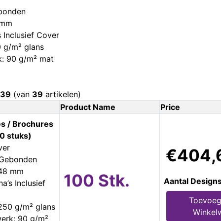
ebonden
 mm
 Inclusief Cover
 g/m² glans
k: 90 g/m² mat
39
(van
39
artikelen)
Product Name
Price
s / Brochures
0 stuks)
ver
€404,
s Gebonden
148 mm
100 Stk.
Aantal Design
a’s Inclusief
Toevoeg
250 g/m² glans
Winkel
erk: 90 g/m²