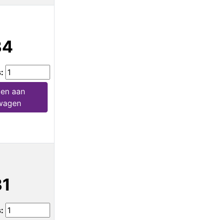
34
s:
en aan
wagen
31
s: