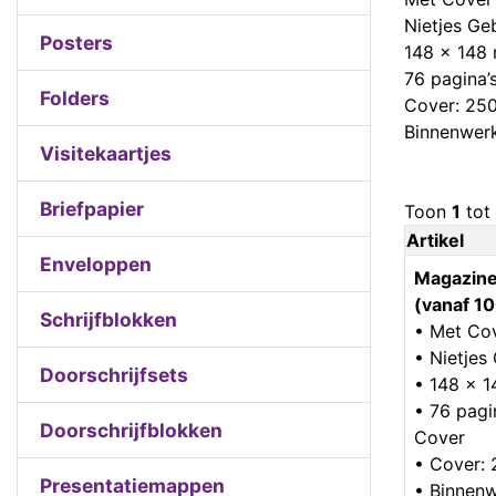
Nietjes G
Posters
148 x 148
76 pagina’s
Folders
Cover: 250
Binnenwer
Visitekaartjes
Briefpapier
Toon
1
tot
Artikel
Enveloppen
Magazine
(vanaf 10
Schrijfblokken
• Met Co
• Nietje
Doorschrijfsets
• 148 x 
• 76 pagin
Doorschrijfblokken
Cover
• Cover: 
Presentatiemappen
• Binnenw