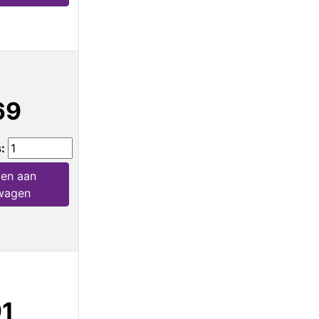
69
s:
en aan
wagen
91