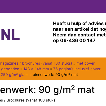
Heeft u hulp of advies 
naar een artikel dat n
Neem dan contact met 
op 06-436 00 147
magazines / brochures (vanaf 100 stuks)
::
met cover
s gebonden
::
148 x 148 mm
::
76 pagina’s inclusief cover
 250 g/m² glans
::
binnenwerk: 90 g/m² mat
nenwerk: 90 g/m² mat
s / Brochures (vanaf 100 stuks)