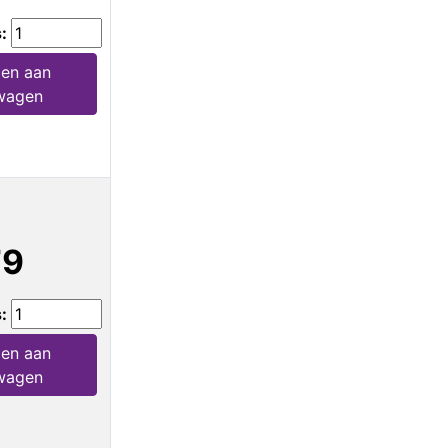
s:
en aan
wagen
79
s:
en aan
wagen