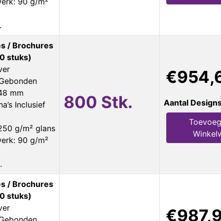
erk: 90 g/m²
.
s / Brochures
0 stuks)
ver
€954,
s Gebonden
148 mm
800 Stk.
Aantal Design
a’s Inclusief
Toevoeg
250 g/m² glans
Winkel
erk: 90 g/m²
.
s / Brochures
0 stuks)
ver
€987,
s Gebonden