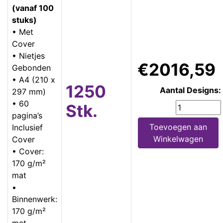
(vanaf 100
stuks)
• Met
Cover
• Nietjes
€2016,59
Gebonden
• A4 (210 x
1250
Aantal Designs:
297 mm)
• 60
Stk.
pagina’s
Toevoegen aan
Inclusief
Winkelwagen
Cover
• Cover:
170 g/m²
mat
•
Binnenwerk:
170 g/m²
mat