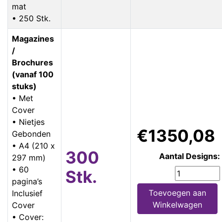
mat
• 250 Stk.
Magazines
/
Brochures
(vanaf 100
stuks)
• Met
Cover
• Nietjes
€1350,08
Gebonden
• A4 (210 x
300
Aantal Designs:
297 mm)
• 60
Stk.
pagina’s
Toevoegen aan
Inclusief
Winkelwagen
Cover
• Cover: