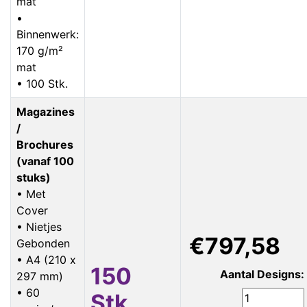
mat
•
Binnenwerk:
170 g/m²
mat
• 100 Stk.
Magazines
/
Brochures
(vanaf 100
stuks)
• Met
Cover
• Nietjes
€797,58
Gebonden
• A4 (210 x
150
Aantal Designs:
297 mm)
• 60
Stk.