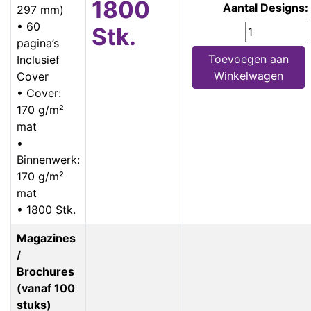
1800
Aantal Designs:
297 mm)
• 60
Stk.
pagina’s
Toevoegen aan
Inclusief
Winkelwagen
Cover
• Cover:
170 g/m²
mat
•
Binnenwerk:
170 g/m²
mat
• 1800 Stk.
Magazines
/
Brochures
(vanaf 100
stuks)