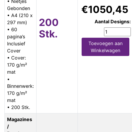
• Nietjes
€1050,45
Gebonden
• A4 (210 x
200
Aantal Designs:
297 mm)
• 60
Stk.
pagina’s
Toevoegen aan
Inclusief
Winkelwagen
Cover
• Cover:
170 g/m²
mat
•
Binnenwerk:
170 g/m²
mat
• 200 Stk.
Magazines
/