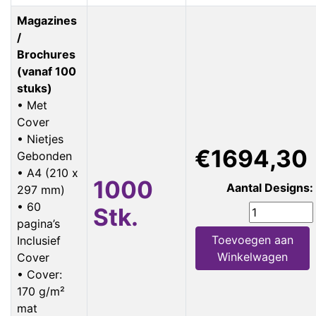
Magazines
/
Brochures
(vanaf 100
stuks)
• Met
Cover
• Nietjes
€1694,30
Gebonden
• A4 (210 x
1000
Aantal Designs:
297 mm)
• 60
Stk.
pagina’s
Toevoegen aan
Inclusief
Winkelwagen
Cover
• Cover:
170 g/m²
mat