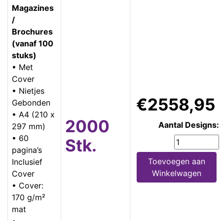
Magazines
/
Brochures
(vanaf 100
stuks)
• Met
Cover
• Nietjes
€2558,95
Gebonden
• A4 (210 x
2000
Aantal Designs:
297 mm)
• 60
Stk.
pagina’s
Toevoegen aan
Inclusief
Winkelwagen
Cover
• Cover:
170 g/m²
mat
•