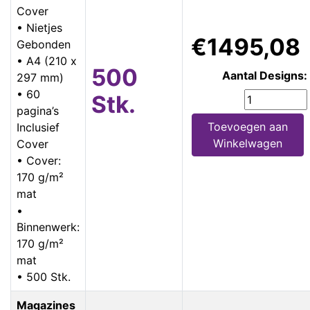
Cover
• Nietjes
€1495,08
Gebonden
• A4 (210 x
500
Aantal Designs:
297 mm)
• 60
Stk.
pagina’s
Toevoegen aan
Inclusief
Winkelwagen
Cover
• Cover:
170 g/m²
mat
•
Binnenwerk:
170 g/m²
mat
• 500 Stk.
Magazines