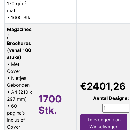
170 g/m²
mat
• 1600 Stk.
Magazines
/
Brochures
(vanaf 100
stuks)
• Met
Cover
• Nietjes
€2401,26
Gebonden
• A4 (210 x
1700
Aantal Designs:
297 mm)
• 60
Stk.
pagina’s
Toevoegen aan
Inclusief
Winkelwagen
Cover