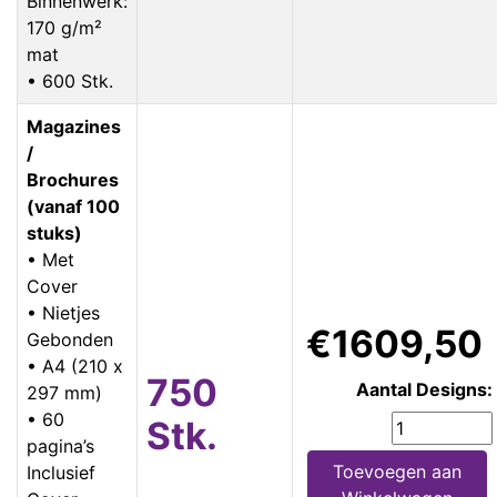
Binnenwerk:
170 g/m²
mat
• 600 Stk.
Magazines
/
Brochures
(vanaf 100
stuks)
• Met
Cover
• Nietjes
€1609,50
Gebonden
• A4 (210 x
750
Aantal Designs:
297 mm)
• 60
Stk.
pagina’s
Toevoegen aan
Inclusief