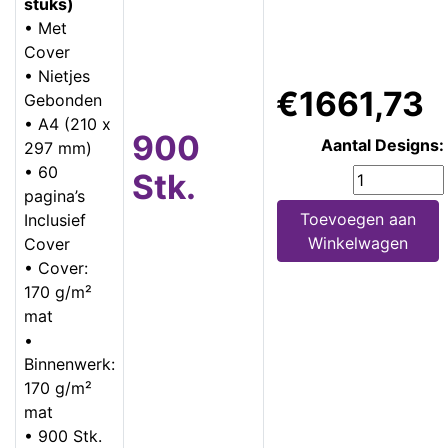
stuks)
• Met
Cover
• Nietjes
€1661,73
Gebonden
• A4 (210 x
900
Aantal Designs:
297 mm)
• 60
Stk.
pagina’s
Toevoegen aan
Inclusief
Winkelwagen
Cover
• Cover:
170 g/m²
mat
•
Binnenwerk:
170 g/m²
mat
• 900 Stk.