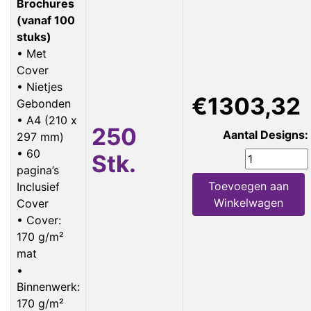
Brochures
(vanaf 100
stuks)
• Met
Cover
• Nietjes
€1303,32
Gebonden
• A4 (210 x
250
Aantal Designs:
297 mm)
• 60
Stk.
pagina’s
Toevoegen aan
Inclusief
Winkelwagen
Cover
• Cover:
170 g/m²
mat
•
Binnenwerk:
170 g/m²