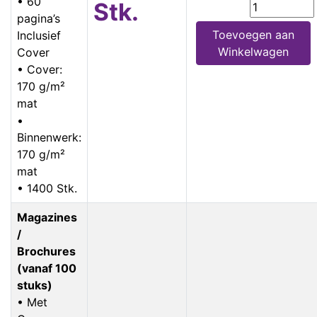
• 60
Stk.
pagina’s
Toevoegen aan
Inclusief
Winkelwagen
Cover
• Cover:
170 g/m²
mat
•
Binnenwerk:
170 g/m²
mat
• 1400 Stk.
Magazines
/
Brochures
(vanaf 100
stuks)
• Met