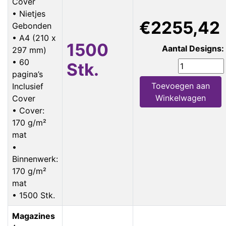
Cover
• Nietjes
€2255,42
Gebonden
• A4 (210 x
1500
Aantal Designs:
297 mm)
• 60
Stk.
pagina’s
Toevoegen aan
Inclusief
Winkelwagen
Cover
• Cover:
170 g/m²
mat
•
Binnenwerk:
170 g/m²
mat
• 1500 Stk.
Magazines