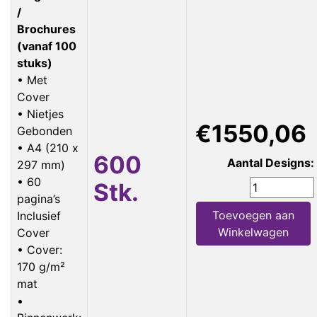
/
Brochures
(vanaf 100
stuks)
• Met
Cover
• Nietjes
€1550,06
Gebonden
• A4 (210 x
600
Aantal Designs:
297 mm)
• 60
Stk.
pagina’s
Toevoegen aan
Inclusief
Winkelwagen
Cover
• Cover:
170 g/m²
mat
•