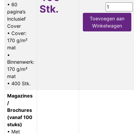
• 60
Stk.
pagina’s
Toevoegen aan
Inclusief
Winkelwagen
Cover
• Cover:
170 g/m²
mat
•
Binnenwerk:
170 g/m²
mat
• 400 Stk.
Magazines
/
Brochures
(vanaf 100
stuks)
• Met