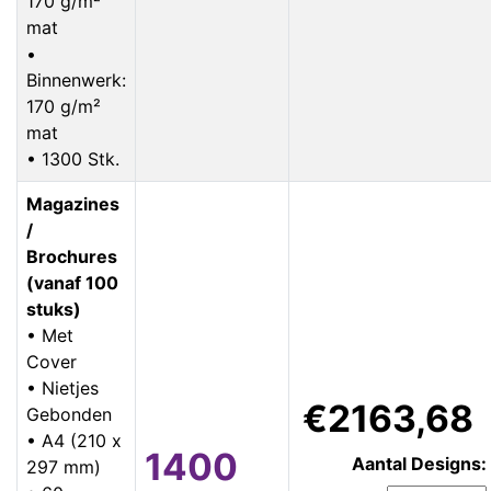
170 g/m²
mat
•
Binnenwerk:
170 g/m²
mat
• 1300 Stk.
Magazines
/
Brochures
(vanaf 100
stuks)
• Met
Cover
• Nietjes
€2163,68
Gebonden
• A4 (210 x
1400
Aantal Designs:
297 mm)