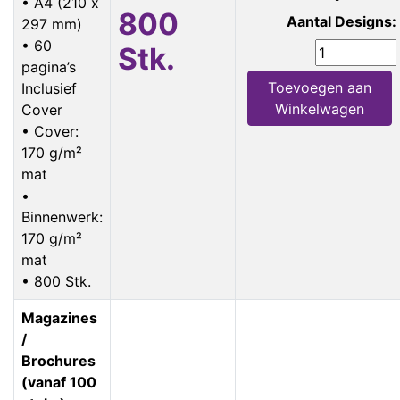
• A4 (210 x
800
Aantal Designs:
297 mm)
• 60
Stk.
pagina’s
Toevoegen aan
Inclusief
Winkelwagen
Cover
• Cover:
170 g/m²
mat
•
Binnenwerk:
170 g/m²
mat
• 800 Stk.
Magazines
/
Brochures
(vanaf 100