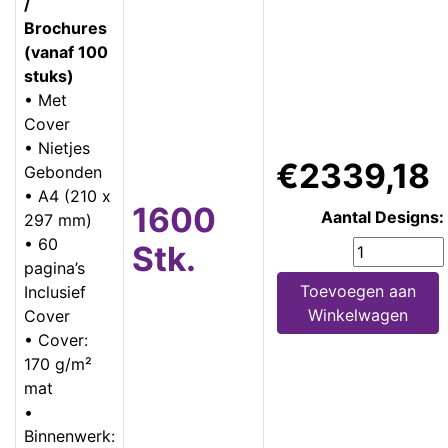
/
Brochures
(vanaf 100
stuks)
• Met
Cover
• Nietjes
€2339,18
Gebonden
• A4 (210 x
1600
Aantal Designs:
297 mm)
• 60
Stk.
pagina’s
Toevoegen aan
Inclusief
Winkelwagen
Cover
• Cover:
170 g/m²
mat
•
Binnenwerk: