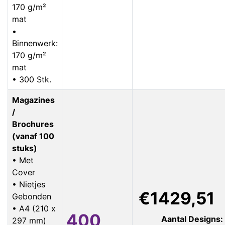
170 g/m²
mat
•
Binnenwerk:
170 g/m²
mat
• 300 Stk.
Magazines
/
Brochures
(vanaf 100
stuks)
• Met
Cover
• Nietjes
€1429,51
Gebonden
• A4 (210 x
400
Aantal Designs:
297 mm)