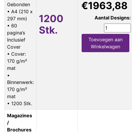
€1963,88
Gebonden
• A4 (210 x
1200
Aantal Designs:
297 mm)
• 60
Stk.
pagina’s
Toevoegen aan
Inclusief
Winkelwagen
Cover
• Cover:
170 g/m²
mat
•
Binnenwerk:
170 g/m²
mat
• 1200 Stk.
Magazines
/
Brochures