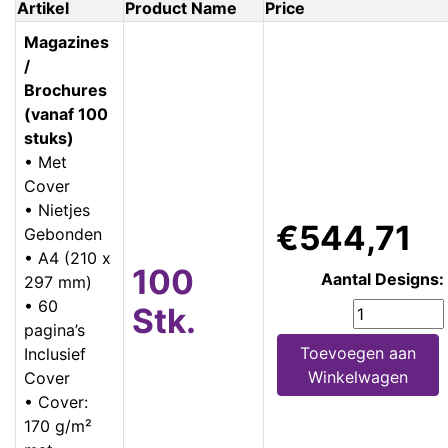
Artikel
Product Name
Price
Magazines
/
Brochures
(vanaf 100
stuks)
• Met
Cover
• Nietjes
€544,71
Gebonden
• A4 (210 x
100
Aantal Designs:
297 mm)
• 60
Stk.
pagina’s
Toevoegen aan
Inclusief
Winkelwagen
Cover
• Cover:
170 g/m²