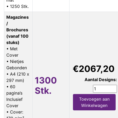
• 1250 Stk.
Magazines
/
Brochures
(vanaf 100
stuks)
• Met
Cover
• Nietjes
€2067,20
Gebonden
• A4 (210 x
1300
Aantal Designs:
297 mm)
• 60
Stk.
pagina’s
Toevoegen aan
Inclusief
Winkelwagen
Cover
• Cover: