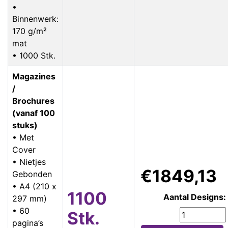
•
Binnenwerk:
170 g/m²
mat
• 1000 Stk.
Magazines
/
Brochures
(vanaf 100
stuks)
• Met
Cover
• Nietjes
€1849,13
Gebonden
• A4 (210 x
1100
Aantal Designs:
297 mm)
• 60
Stk.
pagina’s