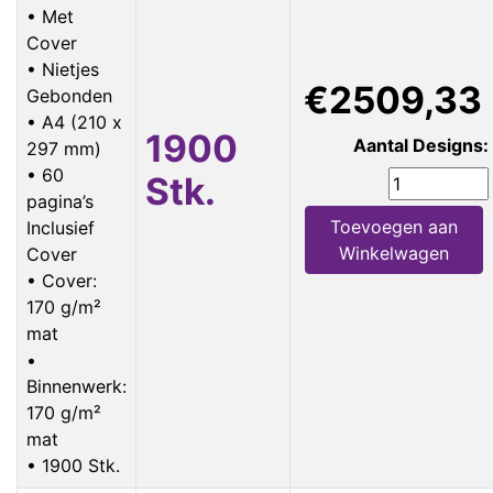
• Met
Cover
• Nietjes
€2509,33
Gebonden
• A4 (210 x
1900
Aantal Designs:
297 mm)
• 60
Stk.
pagina’s
Toevoegen aan
Inclusief
Winkelwagen
Cover
• Cover:
170 g/m²
mat
•
Binnenwerk:
170 g/m²
mat
• 1900 Stk.