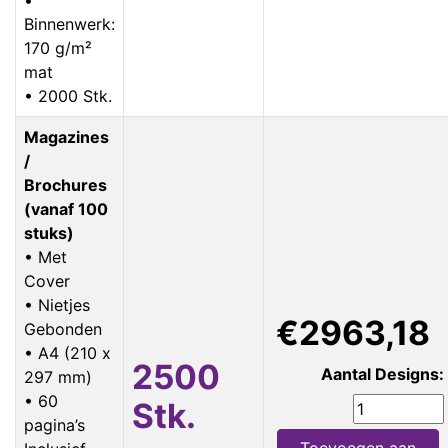
Binnenwerk:
170 g/m²
mat
• 2000 Stk.
Magazines
/
Brochures
(vanaf 100
stuks)
• Met
Cover
• Nietjes
€2963,18
Gebonden
• A4 (210 x
2500
Aantal Designs:
297 mm)
• 60
Stk.
pagina’s
Toevoegen aan