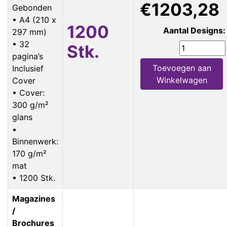
€1203,28
Gebonden
• A4 (210 x
1200
Aantal Designs:
297 mm)
• 32
Stk.
pagina’s
Toevoegen aan
Inclusief
Winkelwagen
Cover
• Cover:
300 g/m²
glans
•
Binnenwerk:
170 g/m²
mat
• 1200 Stk.
Magazines
/
Brochures