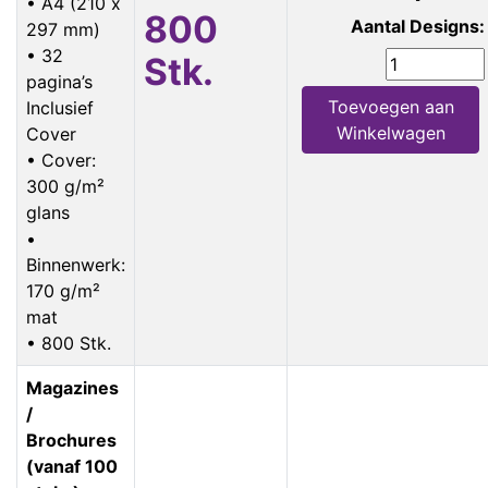
• A4 (210 x
800
Aantal Designs:
297 mm)
• 32
Stk.
pagina’s
Toevoegen aan
Inclusief
Winkelwagen
Cover
• Cover:
300 g/m²
glans
•
Binnenwerk:
170 g/m²
mat
• 800 Stk.
Magazines
/
Brochures
(vanaf 100