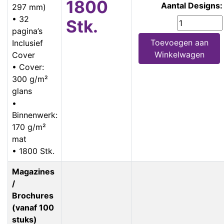
1800
Aantal Designs:
297 mm)
• 32
Stk.
pagina’s
Toevoegen aan
Inclusief
Winkelwagen
Cover
• Cover:
300 g/m²
glans
•
Binnenwerk:
170 g/m²
mat
• 1800 Stk.
Magazines
/
Brochures
(vanaf 100
stuks)