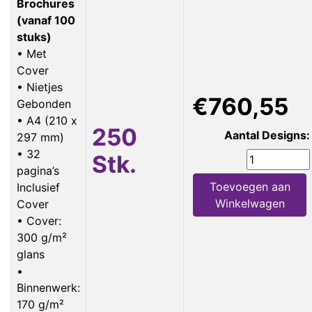
Brochures
(vanaf 100
stuks)
• Met
Cover
• Nietjes
€760,55
Gebonden
• A4 (210 x
250
Aantal Designs:
297 mm)
• 32
Stk.
pagina’s
Toevoegen aan
Inclusief
Winkelwagen
Cover
• Cover:
300 g/m²
glans
•
Binnenwerk:
170 g/m²