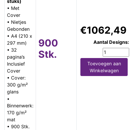
stuks)
• Met
Cover
• Nietjes
€1062,49
Gebonden
• A4 (210 x
900
Aantal Designs:
297 mm)
• 32
Stk.
pagina’s
Toevoegen aan
Inclusief
Winkelwagen
Cover
• Cover:
300 g/m²
glans
•
Binnenwerk:
170 g/m²
mat
• 900 Stk.