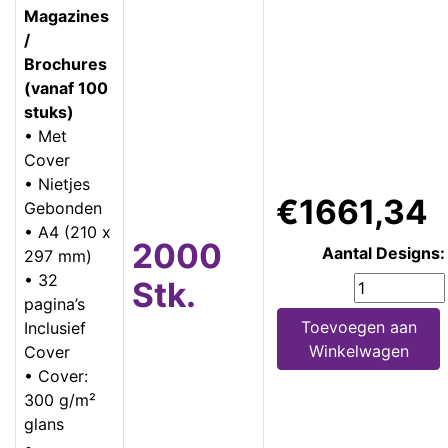
Magazines
/
Brochures
(vanaf 100
stuks)
• Met
Cover
• Nietjes
€1661,34
Gebonden
• A4 (210 x
2000
Aantal Designs:
297 mm)
• 32
Stk.
pagina’s
Toevoegen aan
Inclusief
Winkelwagen
Cover
• Cover:
300 g/m²
glans
•