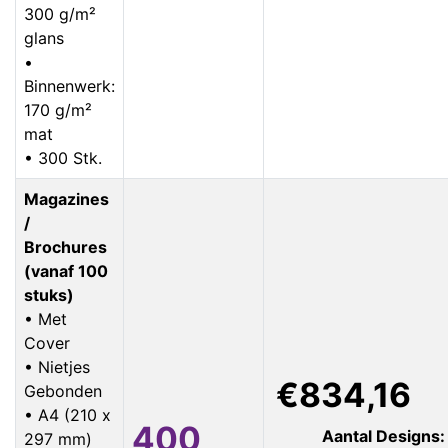
300 g/m²
glans
•
Binnenwerk:
170 g/m²
mat
• 300 Stk.
Magazines
/
Brochures
(vanaf 100
stuks)
• Met
Cover
• Nietjes
€834,16
Gebonden
• A4 (210 x
400
Aantal Designs:
297 mm)