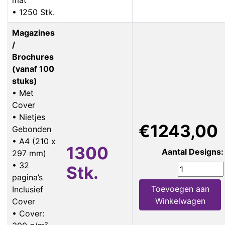
• 1250 Stk.
Magazines
/
Brochures
(vanaf 100
stuks)
• Met
Cover
• Nietjes
€1243,00
Gebonden
• A4 (210 x
1300
Aantal Designs:
297 mm)
• 32
Stk.
pagina’s
Toevoegen aan
Inclusief
Winkelwagen
Cover
• Cover: