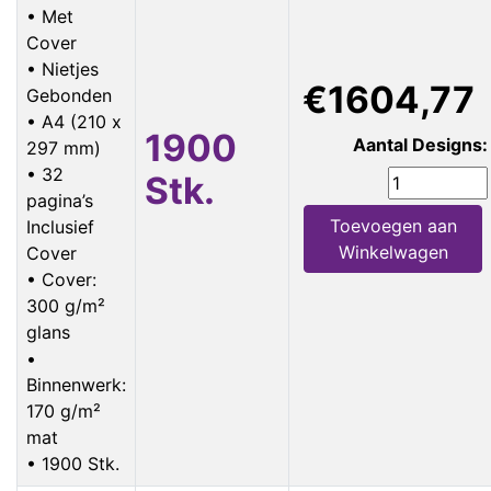
• Met
Cover
• Nietjes
€1604,77
Gebonden
• A4 (210 x
1900
Aantal Designs:
297 mm)
• 32
Stk.
pagina’s
Toevoegen aan
Inclusief
Winkelwagen
Cover
• Cover:
300 g/m²
glans
•
Binnenwerk:
170 g/m²
mat
• 1900 Stk.