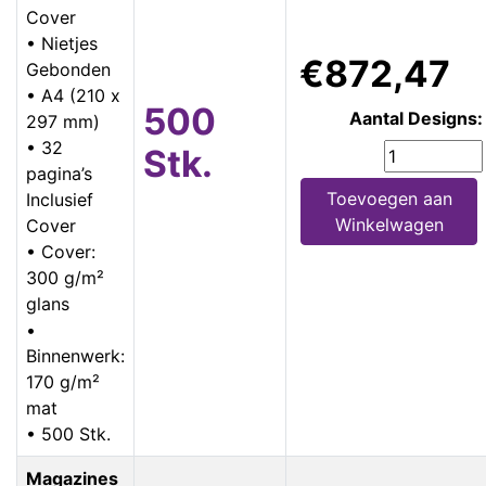
Cover
• Nietjes
€872,47
Gebonden
• A4 (210 x
500
Aantal Designs:
297 mm)
• 32
Stk.
pagina’s
Toevoegen aan
Inclusief
Winkelwagen
Cover
• Cover:
300 g/m²
glans
•
Binnenwerk:
170 g/m²
mat
• 500 Stk.
Magazines