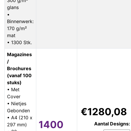
300 g/m²
glans
•
Binnenwerk:
170 g/m²
mat
• 1300 Stk.
Magazines
/
Brochures
(vanaf 100
stuks)
• Met
Cover
• Nietjes
€1280,08
Gebonden
• A4 (210 x
1400
Aantal Designs:
297 mm)