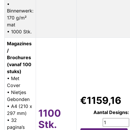
•
Binnenwerk:
170 g/m²
mat
• 1000 Stk.
Magazines
/
Brochures
(vanaf 100
stuks)
• Met
Cover
• Nietjes
€1159,16
Gebonden
• A4 (210 x
1100
Aantal Designs:
297 mm)
• 32
Stk.
pagina’s