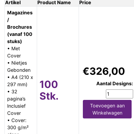
Artikel
Product Name
Price
Magazines
/
Brochures
(vanaf 100
stuks)
• Met
Cover
• Nietjes
€326,00
Gebonden
• A4 (210 x
100
Aantal Designs:
297 mm)
• 32
Stk.
pagina’s
Toevoegen aan
Inclusief
Winkelwagen
Cover
• Cover:
300 g/m²