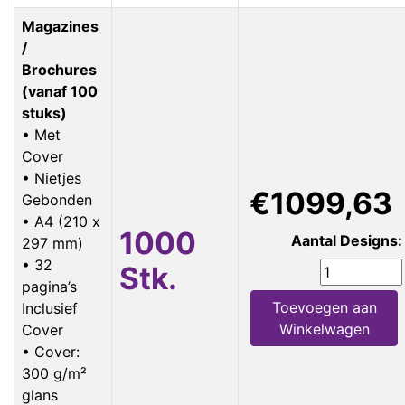
Magazines
/
Brochures
(vanaf 100
stuks)
• Met
Cover
• Nietjes
€1099,63
Gebonden
• A4 (210 x
1000
Aantal Designs:
297 mm)
• 32
Stk.
pagina’s
Toevoegen aan
Inclusief
Winkelwagen
Cover
• Cover:
300 g/m²
glans