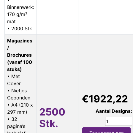
Binnenwerk:
170 g/m²
mat
• 2000 Stk.
Magazines
/
Brochures
(vanaf 100
stuks)
• Met
Cover
• Nietjes
€1922,22
Gebonden
• A4 (210 x
2500
Aantal Designs:
297 mm)
• 32
Stk.
pagina’s
Toevoegen aan