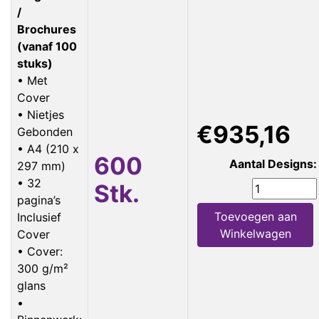
/
Brochures
(vanaf 100
stuks)
• Met
Cover
• Nietjes
€935,16
Gebonden
• A4 (210 x
600
Aantal Designs:
297 mm)
• 32
Stk.
pagina’s
Toevoegen aan
Inclusief
Winkelwagen
Cover
• Cover:
300 g/m²
glans
•