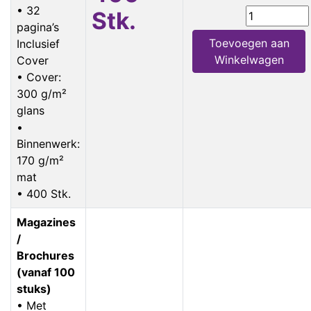
• 32
Stk.
pagina’s
Toevoegen aan
Inclusief
Winkelwagen
Cover
• Cover:
300 g/m²
glans
•
Binnenwerk:
170 g/m²
mat
• 400 Stk.
Magazines
/
Brochures
(vanaf 100
stuks)
• Met