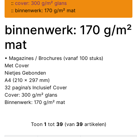
::
cover: 300 g/m² glans
::
binnenwerk: 170 g/m² mat
binnenwerk: 170 g/m²
mat
• Magazines / Brochures (vanaf 100 stuks)
Met Cover
Nietjes Gebonden
A4 (210 x 297 mm)
32 pagina’s Inclusief Cover
Cover: 300 g/m² glans
Binnenwerk: 170 g/m² mat
Toon
1
tot
39
(van
39
artikelen)