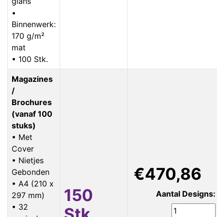
glans
•
Binnenwerk:
170 g/m²
mat
• 100 Stk.
Magazines
/
Brochures
(vanaf 100
stuks)
• Met
Cover
• Nietjes
€470,86
Gebonden
• A4 (210 x
150
Aantal Designs:
297 mm)
• 32
Stk.