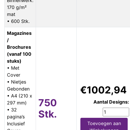
Binnenwerk:
170 g/m²
mat
• 600 Stk.
Magazines
/
Brochures
(vanaf 100
stuks)
• Met
Cover
• Nietjes
€1002,94
Gebonden
• A4 (210 x
750
Aantal Designs:
297 mm)
• 32
Stk.
pagina’s
Toevoegen aan
Inclusief