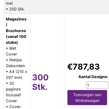
mat
• 250 Stk.
Magazines
/
Brochures
(vanaf 100
stuks)
• Met
Cover
• Nietjes
€787,83
Gebonden
• A4 (210 x
300
Aantal Designs:
297 mm)
• 32
Stk.
pagina’s
Toevoegen aan
Inclusief
Winkelwagen
Cover
• Cover: