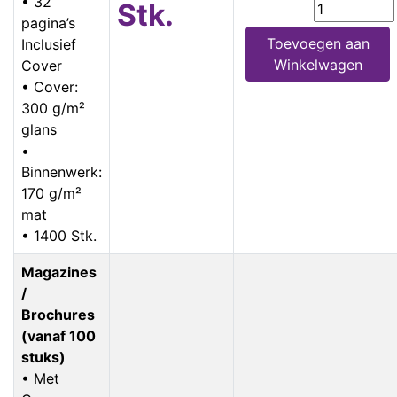
• 32
Stk.
pagina’s
Toevoegen aan
Inclusief
Winkelwagen
Cover
• Cover:
300 g/m²
glans
•
Binnenwerk:
170 g/m²
mat
• 1400 Stk.
Magazines
/
Brochures
(vanaf 100
stuks)
• Met