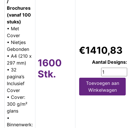
/
Brochures
(vanaf 100
stuks)
• Met
Cover
• Nietjes
€1410,83
Gebonden
• A4 (210 x
1600
Aantal Designs:
297 mm)
• 32
Stk.
pagina’s
Toevoegen aan
Inclusief
Winkelwagen
Cover
• Cover:
300 g/m²
glans
•
Binnenwerk: