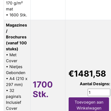
170 g/m²
mat
• 1600 Stk.
Magazines
/
Brochures
(vanaf 100
stuks)
• Met
Cover
• Nietjes
€1481,58
Gebonden
• A4 (210 x
1700
Aantal Designs:
297 mm)
• 32
Stk.
pagina’s
Toevoegen aan
Inclusief
Winkelwagen
Cover