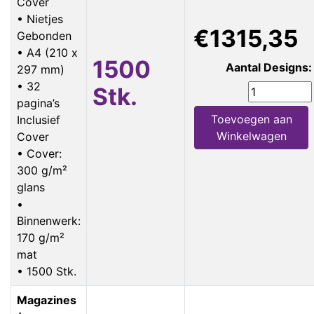
Cover
• Nietjes
€1315,35
Gebonden
• A4 (210 x
1500
Aantal Designs:
297 mm)
• 32
Stk.
pagina’s
Toevoegen aan
Inclusief
Winkelwagen
Cover
• Cover:
300 g/m²
glans
•
Binnenwerk:
170 g/m²
mat
• 1500 Stk.
Magazines