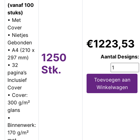
(vanaf 100
stuks)
• Met
Cover
• Nietjes
€1223,53
Gebonden
• A4 (210 x
1250
Aantal Designs:
297 mm)
• 32
Stk.
pagina’s
Toevoegen aan
Inclusief
Winkelwagen
Cover
• Cover:
300 g/m²
glans
•
Binnenwerk:
170 g/m²
mat