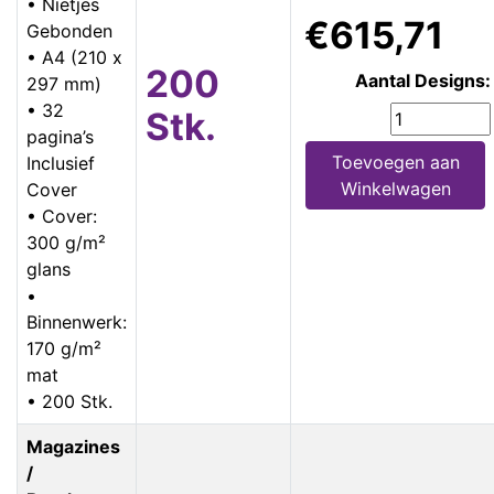
• Nietjes
€615,71
Gebonden
• A4 (210 x
200
Aantal Designs:
297 mm)
• 32
Stk.
pagina’s
Toevoegen aan
Inclusief
Winkelwagen
Cover
• Cover:
300 g/m²
glans
•
Binnenwerk:
170 g/m²
mat
• 200 Stk.
Magazines
/