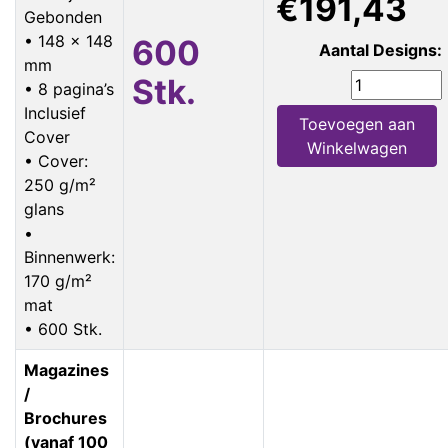
€191,43
Gebonden
• 148 x 148
600
Aantal Designs:
mm
Stk.
• 8 pagina’s
Inclusief
Toevoegen aan
Cover
Winkelwagen
• Cover:
250 g/m²
glans
•
Binnenwerk:
170 g/m²
mat
• 600 Stk.
Magazines
/
Brochures
(vanaf 100