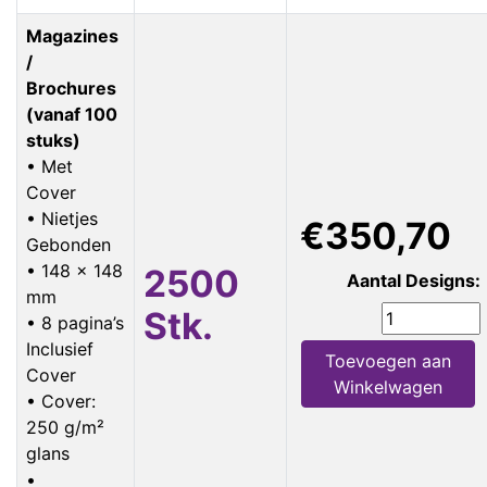
Magazines
/
Brochures
(vanaf 100
stuks)
• Met
Cover
• Nietjes
€350,70
Gebonden
• 148 x 148
2500
Aantal Designs:
mm
Stk.
• 8 pagina’s
Inclusief
Toevoegen aan
Cover
Winkelwagen
• Cover:
250 g/m²
glans
•