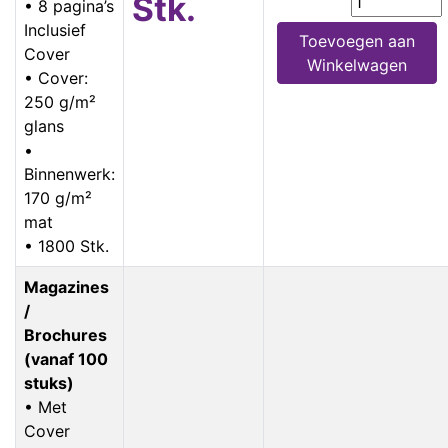
Stk.
• 8 pagina’s
Inclusief
Toevoegen aan
Cover
Winkelwagen
• Cover:
250 g/m²
glans
•
Binnenwerk:
170 g/m²
mat
• 1800 Stk.
Magazines
/
Brochures
(vanaf 100
stuks)
• Met
Cover