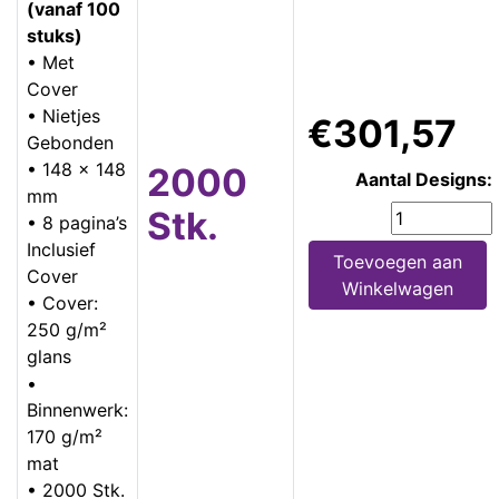
(vanaf 100
stuks)
• Met
Cover
• Nietjes
€301,57
Gebonden
• 148 x 148
2000
Aantal Designs:
mm
Stk.
• 8 pagina’s
Inclusief
Toevoegen aan
Cover
Winkelwagen
• Cover:
250 g/m²
glans
•
Binnenwerk:
170 g/m²
mat
• 2000 Stk.