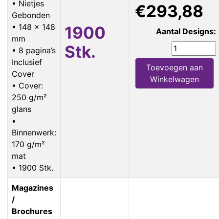
• Nietjes
€293,88
Gebonden
• 148 x 148
1900
Aantal Designs:
mm
Stk.
• 8 pagina’s
Inclusief
Toevoegen aan
Cover
Winkelwagen
• Cover:
250 g/m²
glans
•
Binnenwerk:
170 g/m²
mat
• 1900 Stk.
Magazines
/
Brochures