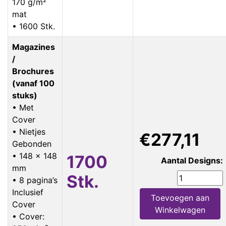
170 g/m²
mat
• 1600 Stk.
Magazines
/
Brochures
(vanaf 100
stuks)
• Met
Cover
• Nietjes
€277,11
Gebonden
• 148 x 148
1700
Aantal Designs:
mm
Stk.
• 8 pagina’s
Inclusief
Toevoegen aan
Cover
Winkelwagen
• Cover: