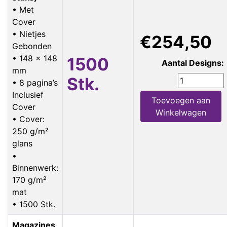
• Met
Cover
• Nietjes
€254,50
Gebonden
• 148 x 148
1500
Aantal Designs:
mm
Stk.
• 8 pagina’s
Inclusief
Toevoegen aan
Cover
Winkelwagen
• Cover:
250 g/m²
glans
•
Binnenwerk:
170 g/m²
mat
• 1500 Stk.
Magazines