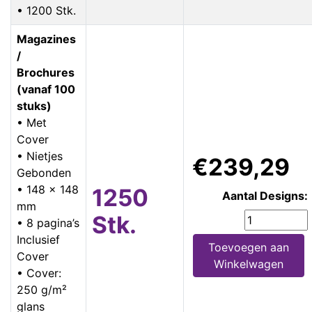
• 1200 Stk.
Magazines
/
Brochures
(vanaf 100
stuks)
• Met
Cover
• Nietjes
€239,29
Gebonden
• 148 x 148
1250
Aantal Designs:
mm
Stk.
• 8 pagina’s
Inclusief
Toevoegen aan
Cover
Winkelwagen
• Cover:
250 g/m²
glans