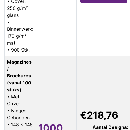
• Cover:
250 g/m²
glans
•
Binnenwerk:
170 g/m²
mat
• 900 Stk.
Magazines
/
Brochures
(vanaf 100
stuks)
• Met
Cover
• Nietjes
€218,76
Gebonden
• 148 x 148
1000
Aantal Designs: