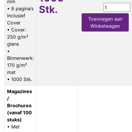
mm
Stk.
• 8 pagina’s
Inclusief
Toevoegen aan
Cover
Winkelwagen
• Cover:
250 g/m²
glans
•
Binnenwerk:
170 g/m²
mat
• 1000 Stk.
Magazines
/
Brochures
(vanaf 100
stuks)
• Met