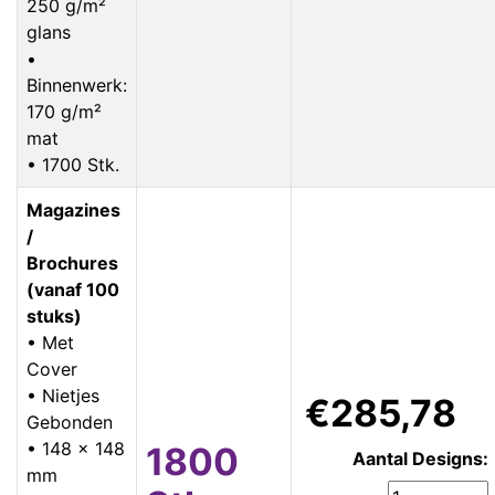
250 g/m²
glans
•
Binnenwerk:
170 g/m²
mat
• 1700 Stk.
Magazines
/
Brochures
(vanaf 100
stuks)
• Met
Cover
• Nietjes
€285,78
Gebonden
• 148 x 148
1800
Aantal Designs:
mm