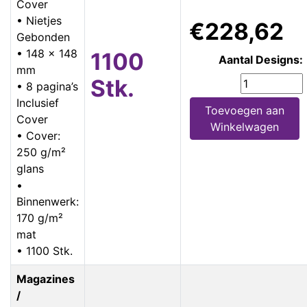
Cover
• Nietjes
€228,62
Gebonden
• 148 x 148
1100
Aantal Designs:
mm
Stk.
• 8 pagina’s
Inclusief
Toevoegen aan
Cover
Winkelwagen
• Cover:
250 g/m²
glans
•
Binnenwerk:
170 g/m²
mat
• 1100 Stk.
Magazines
/