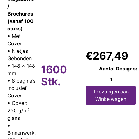
/
Brochures
(vanaf 100
stuks)
• Met
Cover
• Nietjes
€267,49
Gebonden
• 148 x 148
1600
Aantal Designs:
mm
Stk.
• 8 pagina’s
Inclusief
Toevoegen aan
Cover
Winkelwagen
• Cover:
250 g/m²
glans
•
Binnenwerk: