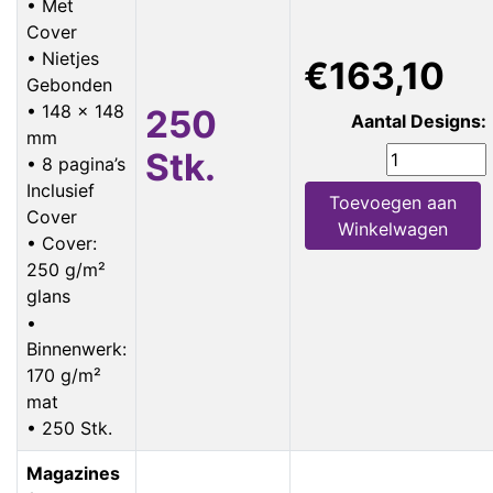
• Met
Cover
• Nietjes
€163,10
Gebonden
• 148 x 148
250
Aantal Designs:
mm
Stk.
• 8 pagina’s
Inclusief
Toevoegen aan
Cover
Winkelwagen
• Cover:
250 g/m²
glans
•
Binnenwerk:
170 g/m²
mat
• 250 Stk.
Magazines