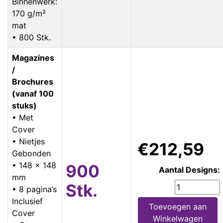
Binnenwerk:
170 g/m²
mat
• 800 Stk.
Magazines
/
Brochures
(vanaf 100
stuks)
• Met
Cover
• Nietjes
€212,59
Gebonden
• 148 x 148
900
Aantal Designs:
mm
Stk.
• 8 pagina’s
Inclusief
Toevoegen aan
Cover
Winkelwagen