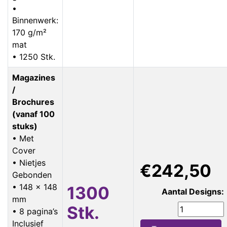
•
Binnenwerk:
170 g/m²
mat
• 1250 Stk.
Magazines
/
Brochures
(vanaf 100
stuks)
• Met
Cover
• Nietjes
€242,50
Gebonden
• 148 x 148
1300
Aantal Designs:
mm
Stk.
• 8 pagina’s
Inclusief