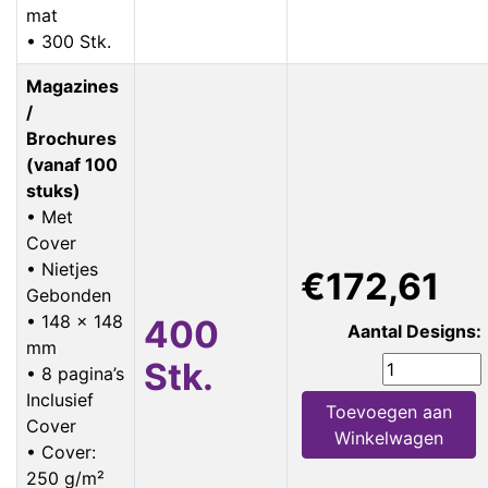
mat
• 300 Stk.
Magazines
/
Brochures
(vanaf 100
stuks)
• Met
Cover
• Nietjes
€172,61
Gebonden
• 148 x 148
400
Aantal Designs:
mm
Stk.
• 8 pagina’s
Inclusief
Toevoegen aan
Cover
Winkelwagen
• Cover:
250 g/m²