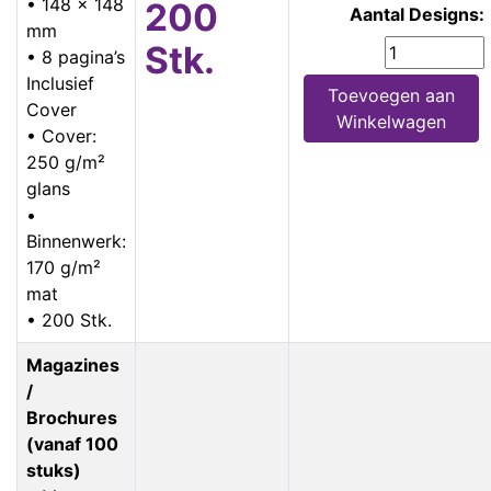
• 148 x 148
200
Aantal Designs:
mm
Stk.
• 8 pagina’s
Inclusief
Toevoegen aan
Cover
Winkelwagen
• Cover:
250 g/m²
glans
•
Binnenwerk:
170 g/m²
mat
• 200 Stk.
Magazines
/
Brochures
(vanaf 100
stuks)