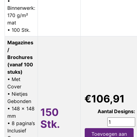
•
Binnenwerk:
170 g/m²
mat
• 100 Stk.
Magazines
/
Brochures
(vanaf 100
stuks)
• Met
Cover
• Nietjes
€106,91
Gebonden
• 148 x 148
150
Aantal Designs:
mm
Stk.
• 8 pagina’s
Inclusief
Toevoegen aan