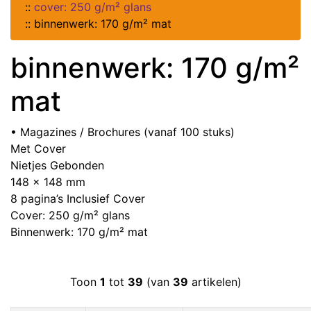
::
cover: 250 g/m² glans
::
binnenwerk: 170 g/m² mat
binnenwerk: 170 g/m²
mat
• Magazines / Brochures (vanaf 100 stuks)
Met Cover
Nietjes Gebonden
148 x 148 mm
8 pagina’s Inclusief Cover
Cover: 250 g/m² glans
Binnenwerk: 170 g/m² mat
Toon
1
tot
39
(van
39
artikelen)