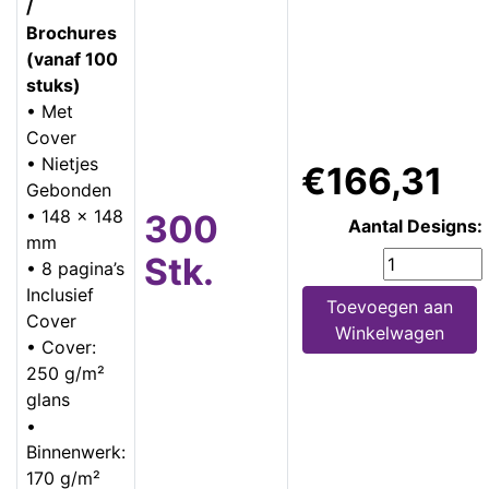
/
Brochures
(vanaf 100
stuks)
• Met
Cover
• Nietjes
€166,31
Gebonden
• 148 x 148
300
Aantal Designs:
mm
Stk.
• 8 pagina’s
Inclusief
Toevoegen aan
Cover
Winkelwagen
• Cover:
250 g/m²
glans
•
Binnenwerk:
170 g/m²