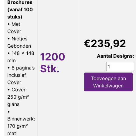
Brochures
(vanaf 100
stuks)
• Met
Cover
• Nietjes
€235,92
Gebonden
• 148 x 148
1200
Aantal Designs:
mm
Stk.
• 8 pagina’s
Inclusief
Toevoegen aan
Cover
Winkelwagen
• Cover:
250 g/m²
glans
•
Binnenwerk:
170 g/m²
mat