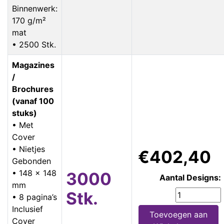
Binnenwerk:
170 g/m²
mat
• 2500 Stk.
Magazines
/
Brochures
(vanaf 100
stuks)
• Met
Cover
• Nietjes
€402,40
Gebonden
• 148 x 148
3000
Aantal Designs:
mm
Stk.
• 8 pagina’s
Inclusief
Toevoegen aan
Cover