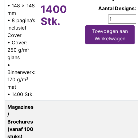
• 148 x 148
1400
Aantal Designs:
mm
Stk.
• 8 pagina’s
Inclusief
Toevoegen aan
Cover
Winkelwagen
• Cover:
250 g/m²
glans
•
Binnenwerk:
170 g/m²
mat
• 1400 Stk.
Magazines
/
Brochures
(vanaf 100
stuks)