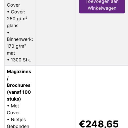
Toevoegen aan
Cover
Winkelwagen
• Cover:
250 g/m²
glans
•
Binnenwerk:
170 g/m²
mat
• 1300 Stk.
Magazines
/
Brochures
(vanaf 100
stuks)
• Met
Cover
• Nietjes
€248,65
Gebonden