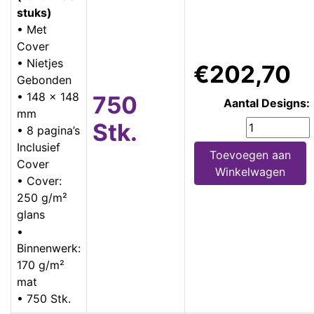
stuks)
• Met
Cover
• Nietjes
€202,70
Gebonden
• 148 x 148
750
Aantal Designs:
mm
Stk.
• 8 pagina’s
Inclusief
Toevoegen aan
Cover
Winkelwagen
• Cover:
250 g/m²
glans
•
Binnenwerk:
170 g/m²
mat
• 750 Stk.