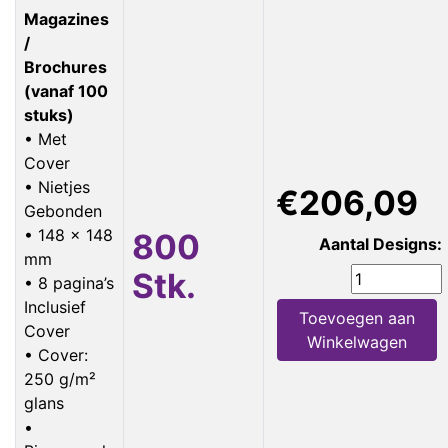
Magazines
/
Brochures
(vanaf 100
stuks)
• Met
Cover
• Nietjes
€206,09
Gebonden
• 148 x 148
800
Aantal Designs:
mm
Stk.
• 8 pagina’s
Inclusief
Toevoegen aan
Cover
Winkelwagen
• Cover:
250 g/m²
glans
•