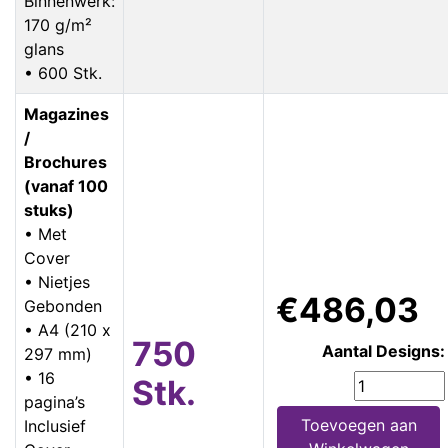
Binnenwerk:
170 g/m²
glans
• 600 Stk.
Magazines
/
Brochures
(vanaf 100
stuks)
• Met
Cover
• Nietjes
€486,03
Gebonden
• A4 (210 x
750
Aantal Designs:
297 mm)
• 16
Stk.
pagina’s
Toevoegen aan
Inclusief