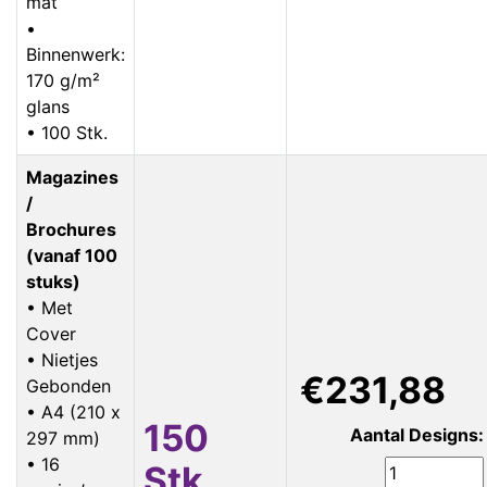
mat
•
Binnenwerk:
170 g/m²
glans
• 100 Stk.
Magazines
/
Brochures
(vanaf 100
stuks)
• Met
Cover
• Nietjes
€231,88
Gebonden
• A4 (210 x
150
Aantal Designs:
297 mm)
• 16
Stk.