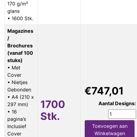
170 g/m²
glans
• 1600 Stk.
Magazines
/
Brochures
(vanaf 100
stuks)
• Met
Cover
• Nietjes
€747,01
Gebonden
• A4 (210 x
1700
Aantal Designs:
297 mm)
• 16
Stk.
pagina’s
Toevoegen aan
Inclusief
Winkelwagen
Cover