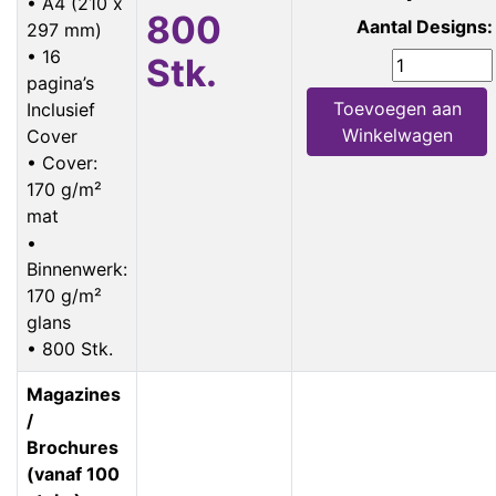
• A4 (210 x
800
Aantal Designs:
297 mm)
• 16
Stk.
pagina’s
Toevoegen aan
Inclusief
Winkelwagen
Cover
• Cover:
170 g/m²
mat
•
Binnenwerk:
170 g/m²
glans
• 800 Stk.
Magazines
/
Brochures
(vanaf 100