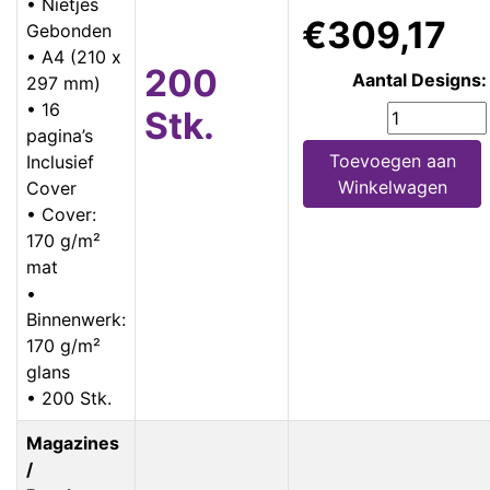
• Nietjes
€309,17
Gebonden
• A4 (210 x
200
Aantal Designs:
297 mm)
• 16
Stk.
pagina’s
Toevoegen aan
Inclusief
Winkelwagen
Cover
• Cover:
170 g/m²
mat
•
Binnenwerk:
170 g/m²
glans
• 200 Stk.
Magazines
/