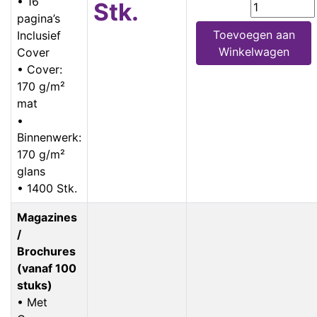
• 16
Stk.
pagina’s
Toevoegen aan
Inclusief
Winkelwagen
Cover
• Cover:
170 g/m²
mat
•
Binnenwerk:
170 g/m²
glans
• 1400 Stk.
Magazines
/
Brochures
(vanaf 100
stuks)
• Met