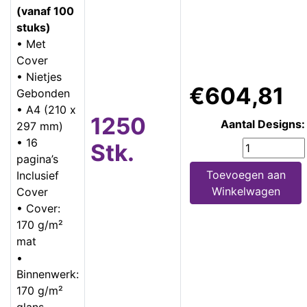
(vanaf 100
stuks)
• Met
Cover
• Nietjes
€604,81
Gebonden
• A4 (210 x
1250
Aantal Designs:
297 mm)
• 16
Stk.
pagina’s
Toevoegen aan
Inclusief
Winkelwagen
Cover
• Cover:
170 g/m²
mat
•
Binnenwerk:
170 g/m²
glans