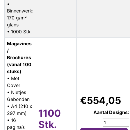
•
Binnenwerk:
170 g/m²
glans
• 1000 Stk.
Magazines
/
Brochures
(vanaf 100
stuks)
• Met
Cover
• Nietjes
€554,05
Gebonden
• A4 (210 x
1100
Aantal Designs:
297 mm)
• 16
Stk.
pagina’s