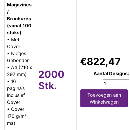
Magazines
/
Brochures
(vanaf 100
stuks)
• Met
Cover
• Nietjes
€822,47
Gebonden
• A4 (210 x
2000
Aantal Designs:
297 mm)
• 16
Stk.
pagina’s
Toevoegen aan
Inclusief
Winkelwagen
Cover
• Cover:
170 g/m²
mat
•