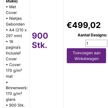
stuks)
• Met
Cover
• Nietjes
€499,02
Gebonden
• A4 (210 x
900
Aantal Designs:
297 mm)
• 16
Stk.
pagina’s
Toevoegen aan
Inclusief
Winkelwagen
Cover
• Cover:
170 g/m²
mat
•
Binnenwerk:
170 g/m²
glans
• 900 Stk.