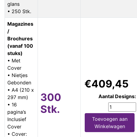
glans
• 250 Stk.
Magazines
/
Brochures
(vanaf 100
stuks)
• Met
Cover
• Nietjes
€409,45
Gebonden
• A4 (210 x
300
Aantal Designs:
297 mm)
• 16
Stk.
pagina’s
Toevoegen aan
Inclusief
Winkelwagen
Cover
• Cover: