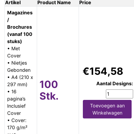
Artikel
Product Name
Price
Magazines
/
Brochures
(vanaf 100
stuks)
• Met
Cover
• Nietjes
€154,58
Gebonden
• A4 (210 x
100
Aantal Designs:
297 mm)
• 16
Stk.
pagina’s
Toevoegen aan
Inclusief
Winkelwagen
Cover
• Cover:
170 g/m²