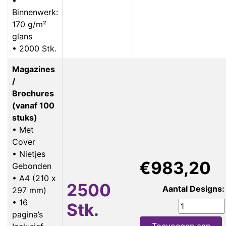
Binnenwerk:
170 g/m²
glans
• 2000 Stk.
Magazines
/
Brochures
(vanaf 100
stuks)
• Met
Cover
• Nietjes
€983,20
Gebonden
• A4 (210 x
2500
Aantal Designs:
297 mm)
• 16
Stk.
pagina’s
Toevoegen aan