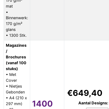
170 g/m²
mat
•
Binnenwerk:
170 g/m²
glans
• 1300 Stk.
Magazines
/
Brochures
(vanaf 100
stuks)
• Met
Cover
• Nietjes
€649,40
Gebonden
• A4 (210 x
1400
Aantal Designs:
297 mm)