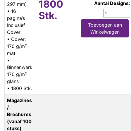
1800
Aantal Designs:
297 mm)
• 16
Stk.
pagina’s
Toevoegen aan
Inclusief
Winkelwagen
Cover
• Cover:
170 g/m²
mat
•
Binnenwerk:
170 g/m²
glans
• 1800 Stk.
Magazines
/
Brochures
(vanaf 100
stuks)