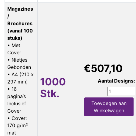
Magazines
/
Brochures
(vanaf 100
stuks)
• Met
Cover
• Nietjes
€507,10
Gebonden
• A4 (210 x
1000
Aantal Designs:
297 mm)
• 16
Stk.
pagina’s
Toevoegen aan
Inclusief
Winkelwagen
Cover
• Cover:
170 g/m²
mat