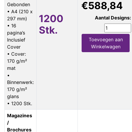
€588,84
Gebonden
• A4 (210 x
1200
Aantal Designs:
297 mm)
• 16
Stk.
pagina’s
Toevoegen aan
Inclusief
Winkelwagen
Cover
• Cover:
170 g/m²
mat
•
Binnenwerk:
170 g/m²
glans
• 1200 Stk.
Magazines
/
Brochures