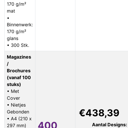
170 g/m²
mat
•
Binnenwerk:
170 g/m²
glans
• 300 Stk.
Magazines
/
Brochures
(vanaf 100
stuks)
• Met
Cover
• Nietjes
€438,39
Gebonden
• A4 (210 x
400
Aantal Designs:
297 mm)