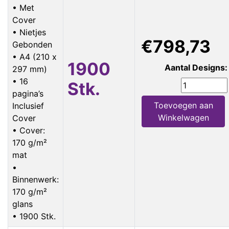
• Met
Cover
• Nietjes
€798,73
Gebonden
• A4 (210 x
1900
Aantal Designs:
297 mm)
• 16
Stk.
pagina’s
Toevoegen aan
Inclusief
Winkelwagen
Cover
• Cover:
170 g/m²
mat
•
Binnenwerk:
170 g/m²
glans
• 1900 Stk.