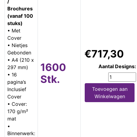
/
Brochures
(vanaf 100
stuks)
• Met
Cover
• Nietjes
€717,30
Gebonden
• A4 (210 x
1600
Aantal Designs:
297 mm)
• 16
Stk.
pagina’s
Toevoegen aan
Inclusief
Winkelwagen
Cover
• Cover:
170 g/m²
mat
•
Binnenwerk: