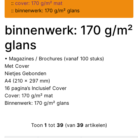
::
cover: 170 g/m² mat
::
binnenwerk: 170 g/m² glans
binnenwerk: 170 g/m²
glans
• Magazines / Brochures (vanaf 100 stuks)
Met Cover
Nietjes Gebonden
A4 (210 x 297 mm)
16 pagina’s Inclusief Cover
Cover: 170 g/m² mat
Binnenwerk: 170 g/m² glans
Toon
1
tot
39
(van
39
artikelen)