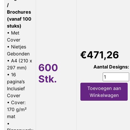
/
Brochures
(vanaf 100
stuks)
• Met
Cover
• Nietjes
€471,26
Gebonden
• A4 (210 x
600
Aantal Designs:
297 mm)
• 16
Stk.
pagina’s
Toevoegen aan
Inclusief
Winkelwagen
Cover
• Cover:
170 g/m²
mat
•