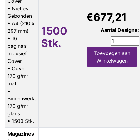
Cover
• Nietjes
€677,21
Gebonden
• A4 (210 x
1500
Aantal Designs:
297 mm)
• 16
Stk.
pagina’s
Toevoegen aan
Inclusief
Winkelwagen
Cover
• Cover:
170 g/m²
mat
•
Binnenwerk:
170 g/m²
glans
• 1500 Stk.
Magazines