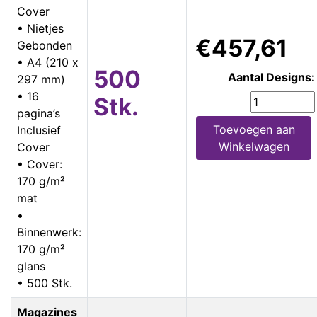
Cover
• Nietjes
€457,61
Gebonden
• A4 (210 x
500
Aantal Designs:
297 mm)
• 16
Stk.
pagina’s
Toevoegen aan
Inclusief
Winkelwagen
Cover
• Cover:
170 g/m²
mat
•
Binnenwerk:
170 g/m²
glans
• 500 Stk.
Magazines