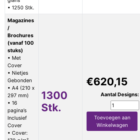
• 1250 Stk.
Magazines
/
Brochures
(vanaf 100
stuks)
• Met
Cover
• Nietjes
€620,15
Gebonden
• A4 (210 x
1300
Aantal Designs:
297 mm)
• 16
Stk.
pagina’s
Toevoegen aan
Inclusief
Winkelwagen
Cover
• Cover: