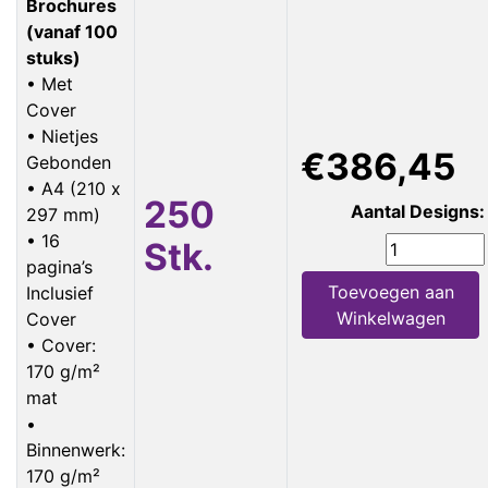
Brochures
(vanaf 100
stuks)
• Met
Cover
• Nietjes
€386,45
Gebonden
• A4 (210 x
250
Aantal Designs:
297 mm)
• 16
Stk.
pagina’s
Toevoegen aan
Inclusief
Winkelwagen
Cover
• Cover:
170 g/m²
mat
•
Binnenwerk:
170 g/m²