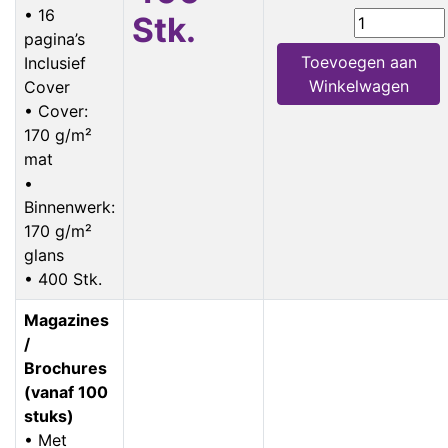
• 16
Stk.
pagina’s
Toevoegen aan
Inclusief
Winkelwagen
Cover
• Cover:
170 g/m²
mat
•
Binnenwerk:
170 g/m²
glans
• 400 Stk.
Magazines
/
Brochures
(vanaf 100
stuks)
• Met