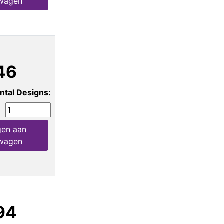
wagen
46
ntal Designs:
en aan
wagen
94