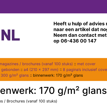
Heeft u hulp of advies 
naar een artikel dat n
Neem dan contact met 
op 06-436 00 147
magazines / brochures (vanaf 100 stuks)
::
met cover
s gebonden
::
a4 (210 x 297 mm)
::
8 pagina’s inclusief cove
 300 g/m² glans
::
binnenwerk: 170 g/m² glans
enwerk: 170 g/m² glans
s / Brochures (vanaf 100 stuks)