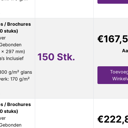
.
s / Brochures
0 stuks)
€167,
ver
s Gebonden
Aa
0 x 297 mm)
150 Stk.
’s Inclusief
Toevoeg
300 g/m² glans
Winkel
erk: 170 g/m²
.
s / Brochures
0 stuks)
€222,
ver
s Gebonden