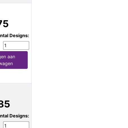
75
ntal Designs:
en aan
wagen
85
ntal Designs: