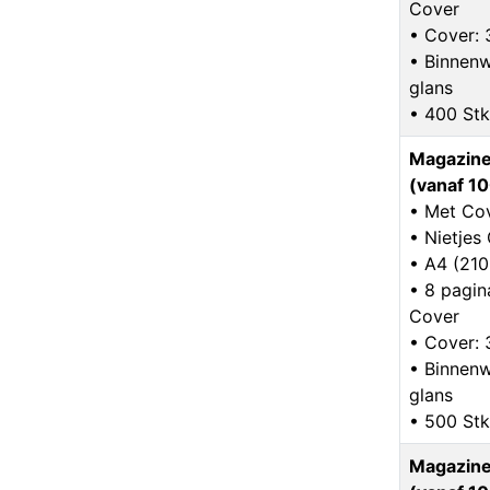
Cover
• Cover: 
• Binnenw
glans
• 400 Stk
Magazine
(vanaf 10
• Met Co
• Nietje
• A4 (21
• 8 pagina
Cover
• Cover: 
• Binnenw
glans
• 500 Stk
Magazine