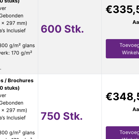
0 stuks)
€335,
ver
s Gebonden
Aa
0 x 297 mm)
600 Stk.
’s Inclusief
Toevoeg
300 g/m² glans
Winkel
erk: 170 g/m²
.
s / Brochures
0 stuks)
€348,
ver
s Gebonden
Aa
0 x 297 mm)
750 Stk.
’s Inclusief
Toevoeg
300 g/m² glans