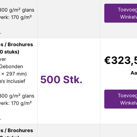
Toevoeg
300 g/m² glans
Winkel
erk: 170 g/m²
.
s / Brochures
0 stuks)
€323,
ver
s Gebonden
Aa
0 x 297 mm)
500 Stk.
’s Inclusief
Toevoeg
300 g/m² glans
Winkel
erk: 170 g/m²
.
s / Brochures