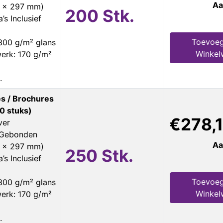
Aa
0 x 297 mm)
200 Stk.
’s Inclusief
Toevoeg
300 g/m² glans
Winkel
erk: 170 g/m²
.
s / Brochures
0 stuks)
€278,
ver
s Gebonden
Aa
0 x 297 mm)
250 Stk.
’s Inclusief
Toevoeg
300 g/m² glans
Winkel
erk: 170 g/m²
.