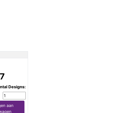
27
ntal Designs:
en aan
wagen