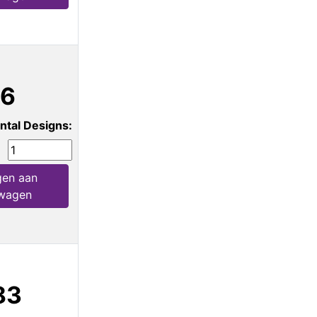
56
ntal Designs:
en aan
wagen
83