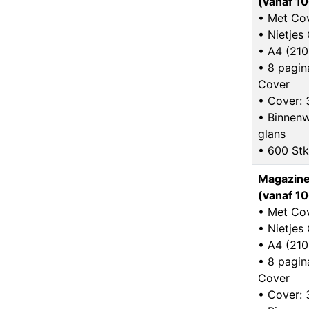
(vanaf 10
• Met Co
• Nietje
• A4 (21
• 8 pagina
Cover
• Cover: 
• Binnenw
glans
• 600 Stk
Magazine
(vanaf 10
• Met Co
• Nietje
• A4 (21
• 8 pagina
Cover
• Cover: 