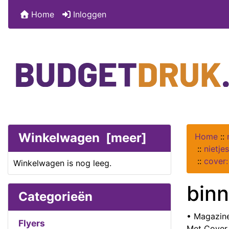
Home
Inloggen
Winkelwagen [meer]
Home
::
::
nietje
::
cover:
Winkelwagen is nog leeg.
binn
Categorieën
• Magazine
Flyers
Met Cover