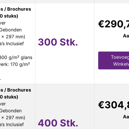
s / Brochures
0 stuks)
€290,
ver
s Gebonden
Aa
0 x 297 mm)
300 Stk.
’s Inclusief
Toevoeg
300 g/m² glans
Winkel
erk: 170 g/m²
.
s / Brochures
0 stuks)
€304,
ver
s Gebonden
Aa
0 x 297 mm)
400 Stk.
’s Inclusief