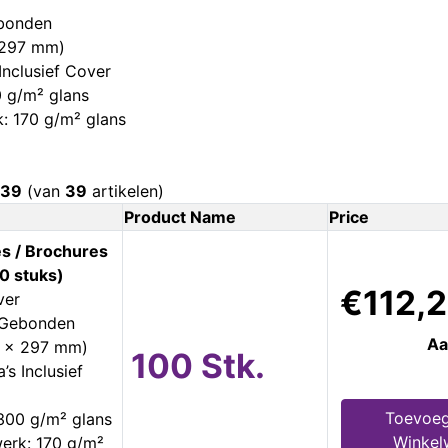
ebonden
 297 mm)
Inclusief Cover
 g/m² glans
: 170 g/m² glans
39
(van
39
artikelen)
Product Name
Price
s / Brochures
0 stuks)
€112,
ver
s Gebonden
Aa
0 x 297 mm)
100 Stk.
’s Inclusief
Toevoeg
300 g/m² glans
Winkel
erk: 170 g/m²