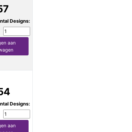
57
ntal Designs:
en aan
wagen
54
ntal Designs:
en aan