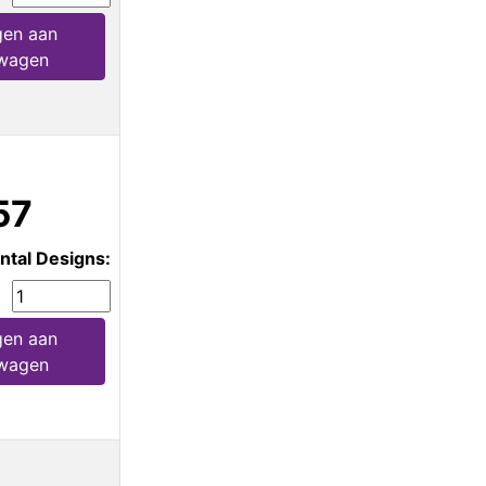
en aan
wagen
57
ntal Designs:
en aan
wagen