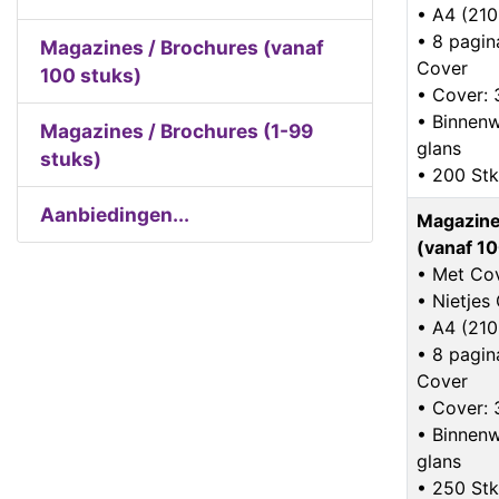
• A4 (21
• 8 pagina
Magazines / Brochures (vanaf
Cover
100 stuks)
• Cover: 
• Binnenw
Magazines / Brochures (1-99
glans
stuks)
• 200 Stk
Aanbiedingen...
Magazine
(vanaf 10
• Met Co
• Nietje
• A4 (21
• 8 pagina
Cover
• Cover: 
• Binnenw
glans
• 250 Stk