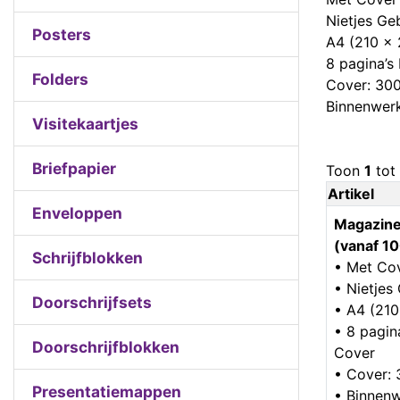
Nietjes G
Posters
A4 (210 x
8 pagina’s 
Folders
Cover: 300
Binnenwerk
Visitekaartjes
Briefpapier
Toon
1
tot
Artikel
Enveloppen
Magazine
(vanaf 10
Schrijfblokken
• Met Co
• Nietje
Doorschrijfsets
• A4 (21
• 8 pagina
Doorschrijfblokken
Cover
• Cover: 
Presentatiemappen
• Binnenw