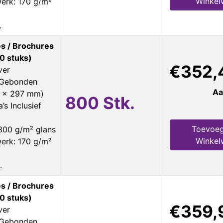
Winkel
erk: 170 g/m²
.
s / Brochures
0 stuks)
€352,
ver
s Gebonden
Aa
0 x 297 mm)
800 Stk.
’s Inclusief
Toevoeg
300 g/m² glans
Winkel
erk: 170 g/m²
.
s / Brochures
0 stuks)
€359,
ver
s Gebonden