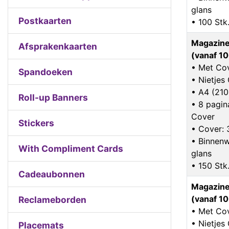
glans
Postkaarten
• 100 Stk
Magazine
Afsprakenkaarten
(vanaf 10
• Met Co
Spandoeken
• Nietje
• A4 (21
Roll-up Banners
• 8 pagina
Cover
Stickers
• Cover: 
• Binnenw
With Compliment Cards
glans
• 150 Stk
Cadeaubonnen
Magazine
(vanaf 10
Reclameborden
• Met Co
• Nietje
Placemats