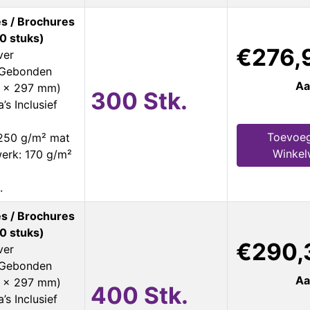
s / Brochures
0 stuks)
€276,
ver
s Gebonden
Aa
0 x 297 mm)
300 Stk.
’s Inclusief
Toevoeg
 250 g/m² mat
Winke
erk: 170 g/m²
.
s / Brochures
0 stuks)
€290,
ver
s Gebonden
Aa
0 x 297 mm)
400 Stk.
’s Inclusief