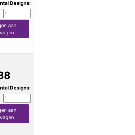
ntal Designs:
en aan
lwagen
88
ntal Designs:
en aan
lwagen