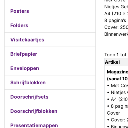
Nietjes G
Posters
A4 (210 x
8 pagina’s 
Folders
Cover: 25
Binnenwerk
Visitekaartjes
Briefpapier
Toon
1
tot
Artikel
Enveloppen
Magazine
(vanaf 10
Schrijfblokken
• Met Co
• Nietje
Doorschrijfsets
• A4 (21
• 8 pagina
Doorschrijfblokken
Cover
• Cover:
Presentatiemappen
• Binnenw