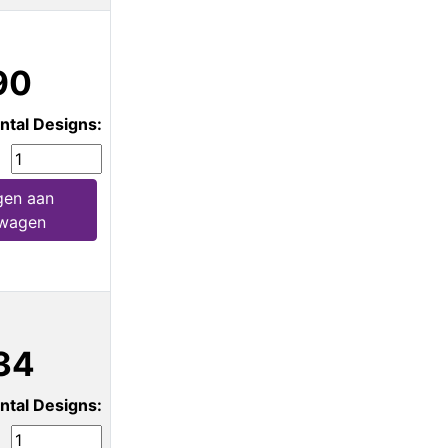
90
ntal Designs:
en aan
lwagen
34
ntal Designs: