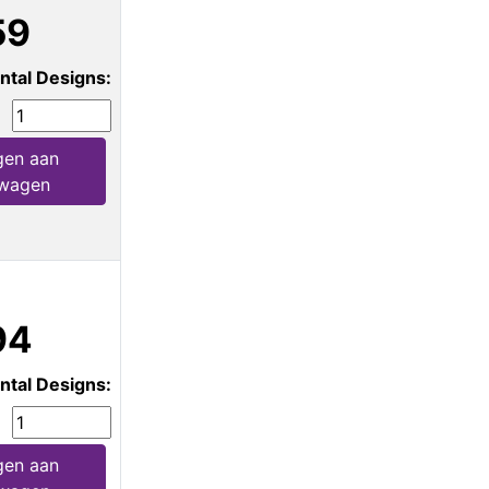
59
ntal Designs:
en aan
lwagen
94
ntal Designs:
en aan