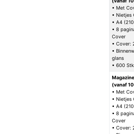
(vanaf 10
• Met Co
• Nietje
• A4 (21
• 8 pagina
Cover
• Cover:
• Binnenw
glans
• 600 Stk
Magazine
(vanaf 10
• Met Co
• Nietje
• A4 (21
• 8 pagina
Cover
• Cover: