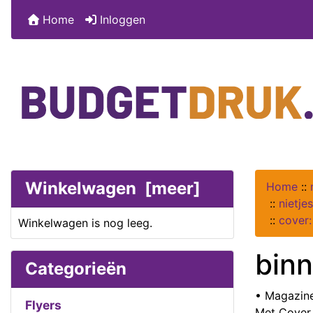
Home
Inloggen
Winkelwagen [meer]
Home
::
::
nietje
::
cover
Winkelwagen is nog leeg.
binn
Categorieën
• Magazine
Flyers
Met Cover