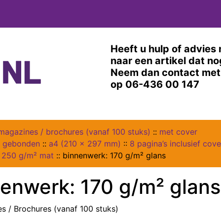
Heeft u hulp of advies 
naar een artikel dat n
Neem dan contact met 
op 06-436 00 147
magazines / brochures (vanaf 100 stuks)
::
met cover
s gebonden
::
a4 (210 x 297 mm)
::
8 pagina’s inclusief cove
: 250 g/m² mat
::
binnenwerk: 170 g/m² glans
enwerk: 170 g/m² glans
s / Brochures (vanaf 100 stuks)