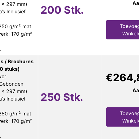
Aa
0 x 297 mm)
200 Stk.
’s Inclusief
Toevoeg
 250 g/m² mat
Winke
erk: 170 g/m²
.
s / Brochures
0 stuks)
€264,
ver
s Gebonden
Aa
0 x 297 mm)
250 Stk.
’s Inclusief
Toevoeg
 250 g/m² mat
Winke
erk: 170 g/m²
.