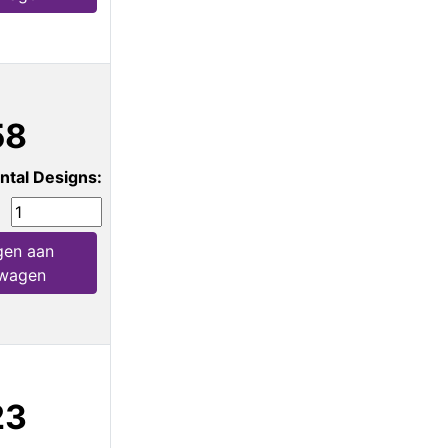
58
ntal Designs:
en aan
lwagen
23