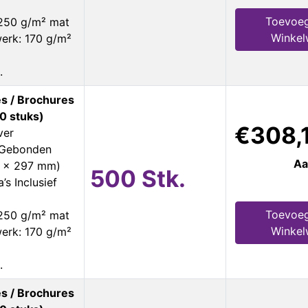
Toevoeg
 250 g/m² mat
Winke
erk: 170 g/m²
.
s / Brochures
0 stuks)
€308,
ver
s Gebonden
Aa
0 x 297 mm)
500 Stk.
’s Inclusief
Toevoeg
 250 g/m² mat
Winke
erk: 170 g/m²
.
s / Brochures