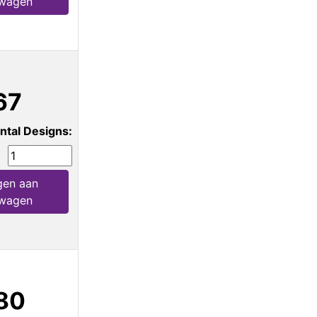
lwagen
67
ntal Designs:
en aan
lwagen
80