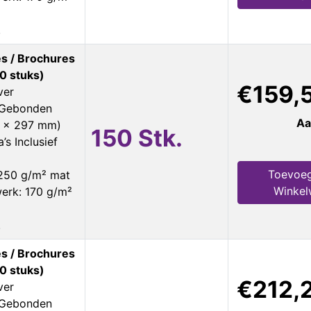
.
s / Brochures
0 stuks)
€159,
ver
s Gebonden
Aa
0 x 297 mm)
150 Stk.
’s Inclusief
Toevoeg
 250 g/m² mat
Winke
erk: 170 g/m²
.
s / Brochures
0 stuks)
€212,
ver
s Gebonden