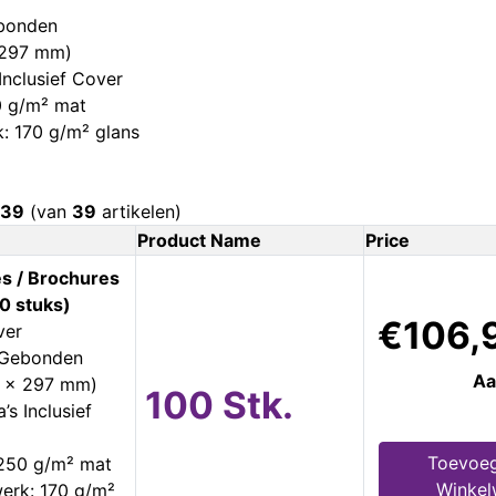
ebonden
 297 mm)
Inclusief Cover
0 g/m² mat
: 170 g/m² glans
39
(van
39
artikelen)
Product Name
Price
s / Brochures
0 stuks)
€106,
ver
s Gebonden
Aa
0 x 297 mm)
100 Stk.
’s Inclusief
Toevoeg
 250 g/m² mat
Winke
erk: 170 g/m²