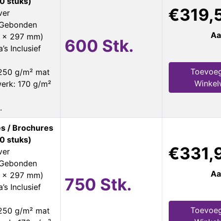
0 stuks)
€319,
ver
s Gebonden
Aa
0 x 297 mm)
600 Stk.
’s Inclusief
Toevoeg
 250 g/m² mat
Winke
erk: 170 g/m²
.
s / Brochures
0 stuks)
€331,
ver
s Gebonden
Aa
0 x 297 mm)
750 Stk.
’s Inclusief
Toevoeg
 250 g/m² mat