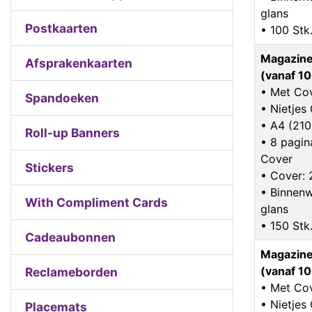
glans
Postkaarten
• 100 Stk
Magazine
Afsprakenkaarten
(vanaf 10
• Met Co
Spandoeken
• Nietje
• A4 (21
Roll-up Banners
• 8 pagina
Cover
Stickers
• Cover:
• Binnenw
With Compliment Cards
glans
• 150 Stk
Cadeaubonnen
Magazine
(vanaf 10
Reclameborden
• Met Co
• Nietje
Placemats