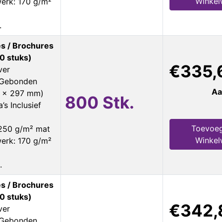
Winke
erk: 170 g/m²
.
s / Brochures
0 stuks)
€335,
ver
s Gebonden
Aa
0 x 297 mm)
800 Stk.
’s Inclusief
Toevoeg
 250 g/m² mat
Winke
erk: 170 g/m²
.
s / Brochures
0 stuks)
€342,
ver
s Gebonden