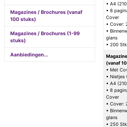
• A4 (21
• 8 pagina
Magazines / Brochures (vanaf
Cover
100 stuks)
• Cover:
• Binnenw
Magazines / Brochures (1-99
glans
stuks)
• 200 Stk
Aanbiedingen...
Magazine
(vanaf 10
• Met Co
• Nietje
• A4 (21
• 8 pagina
Cover
• Cover:
• Binnenw
glans
• 250 Stk