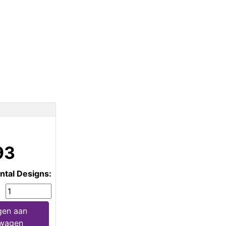
93
ntal Designs:
en aan
lwagen