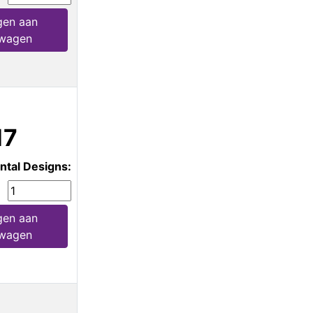
en aan
lwagen
17
ntal Designs:
en aan
lwagen