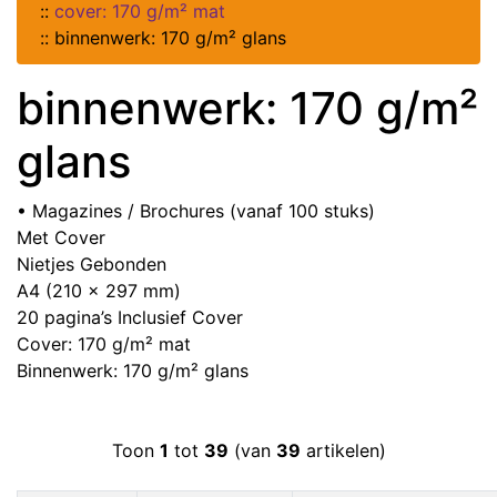
::
cover: 170 g/m² mat
::
binnenwerk: 170 g/m² glans
binnenwerk: 170 g/m²
glans
• Magazines / Brochures (vanaf 100 stuks)
Met Cover
Nietjes Gebonden
A4 (210 x 297 mm)
20 pagina’s Inclusief Cover
Cover: 170 g/m² mat
Binnenwerk: 170 g/m² glans
Toon
1
tot
39
(van
39
artikelen)