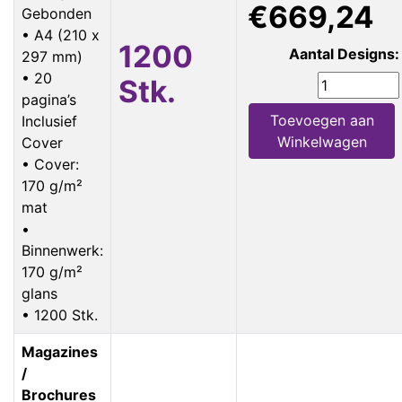
€669,24
Gebonden
• A4 (210 x
1200
Aantal Designs:
297 mm)
• 20
Stk.
pagina’s
Toevoegen aan
Inclusief
Winkelwagen
Cover
• Cover:
170 g/m²
mat
•
Binnenwerk:
170 g/m²
glans
• 1200 Stk.
Magazines
/
Brochures