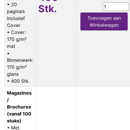
• 20
Stk.
pagina’s
Toevoegen aan
Inclusief
Winkelwagen
Cover
• Cover:
170 g/m²
mat
•
Binnenwerk:
170 g/m²
glans
• 400 Stk.
Magazines
/
Brochures
(vanaf 100
stuks)
• Met