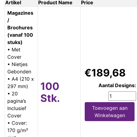
Artikel
Product Name
Price
Magazines
/
Brochures
(vanaf 100
stuks)
• Met
Cover
• Nietjes
€189,68
Gebonden
• A4 (210 x
100
Aantal Designs:
297 mm)
• 20
Stk.
pagina’s
Toevoegen aan
Inclusief
Winkelwagen
Cover
• Cover:
170 g/m²