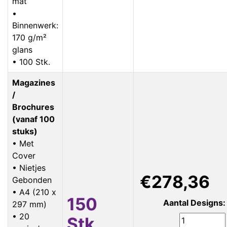
mat
•
Binnenwerk:
170 g/m²
glans
• 100 Stk.
Magazines
/
Brochures
(vanaf 100
stuks)
• Met
Cover
• Nietjes
€278,36
Gebonden
• A4 (210 x
150
Aantal Designs:
297 mm)
• 20
Stk.