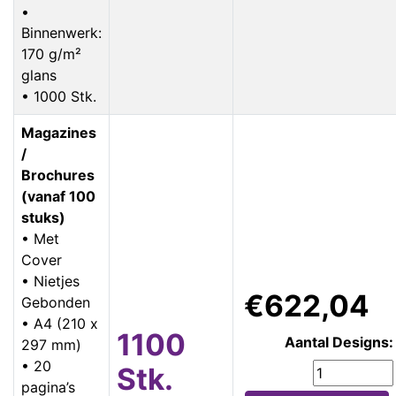
•
Binnenwerk:
170 g/m²
glans
• 1000 Stk.
Magazines
/
Brochures
(vanaf 100
stuks)
• Met
Cover
• Nietjes
€622,04
Gebonden
• A4 (210 x
1100
Aantal Designs:
297 mm)
• 20
Stk.
pagina’s