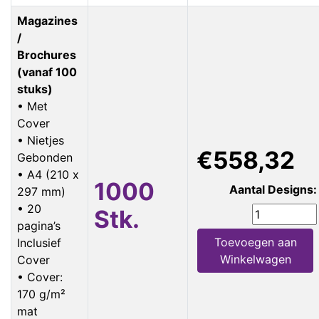
Magazines
/
Brochures
(vanaf 100
stuks)
• Met
Cover
• Nietjes
€558,32
Gebonden
• A4 (210 x
1000
Aantal Designs:
297 mm)
• 20
Stk.
pagina’s
Toevoegen aan
Inclusief
Winkelwagen
Cover
• Cover:
170 g/m²
mat