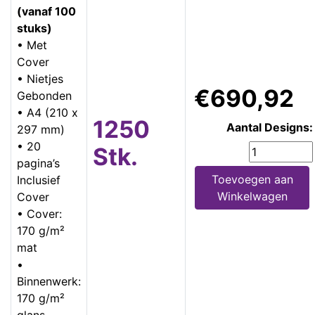
(vanaf 100
stuks)
• Met
Cover
• Nietjes
€690,92
Gebonden
• A4 (210 x
1250
Aantal Designs:
297 mm)
• 20
Stk.
pagina’s
Toevoegen aan
Inclusief
Winkelwagen
Cover
• Cover:
170 g/m²
mat
•
Binnenwerk:
170 g/m²
glans