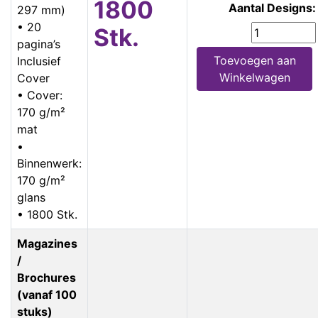
1800
Aantal Designs:
297 mm)
• 20
Stk.
pagina’s
Toevoegen aan
Inclusief
Winkelwagen
Cover
• Cover:
170 g/m²
mat
•
Binnenwerk:
170 g/m²
glans
• 1800 Stk.
Magazines
/
Brochures
(vanaf 100
stuks)