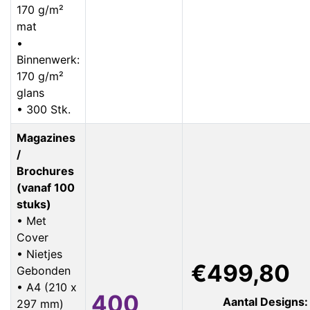
170 g/m²
mat
•
Binnenwerk:
170 g/m²
glans
• 300 Stk.
Magazines
/
Brochures
(vanaf 100
stuks)
• Met
Cover
• Nietjes
€499,80
Gebonden
• A4 (210 x
400
Aantal Designs:
297 mm)