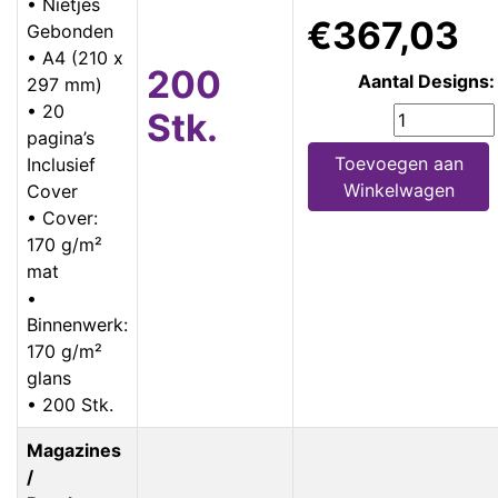
• Nietjes
€367,03
Gebonden
• A4 (210 x
200
Aantal Designs:
297 mm)
• 20
Stk.
pagina’s
Toevoegen aan
Inclusief
Winkelwagen
Cover
• Cover:
170 g/m²
mat
•
Binnenwerk:
170 g/m²
glans
• 200 Stk.
Magazines
/