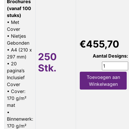
Brochures
(vanaf 100
stuks)
• Met
Cover
• Nietjes
€455,70
Gebonden
• A4 (210 x
250
Aantal Designs:
297 mm)
• 20
Stk.
pagina’s
Toevoegen aan
Inclusief
Winkelwagen
Cover
• Cover:
170 g/m²
mat
•
Binnenwerk:
170 g/m²