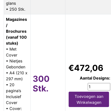
glans
• 250 Stk.
Magazines
/
Brochures
(vanaf 100
stuks)
• Met
Cover
• Nietjes
€472,06
Gebonden
• A4 (210 x
300
Aantal Designs:
297 mm)
• 20
Stk.
pagina’s
Toevoegen aan
Inclusief
Winkelwagen
Cover
• Cover: