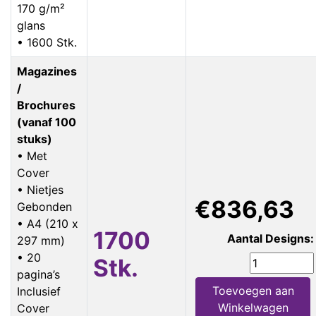
170 g/m²
glans
• 1600 Stk.
Magazines
/
Brochures
(vanaf 100
stuks)
• Met
Cover
• Nietjes
€836,63
Gebonden
• A4 (210 x
1700
Aantal Designs:
297 mm)
• 20
Stk.
pagina’s
Toevoegen aan
Inclusief
Winkelwagen
Cover