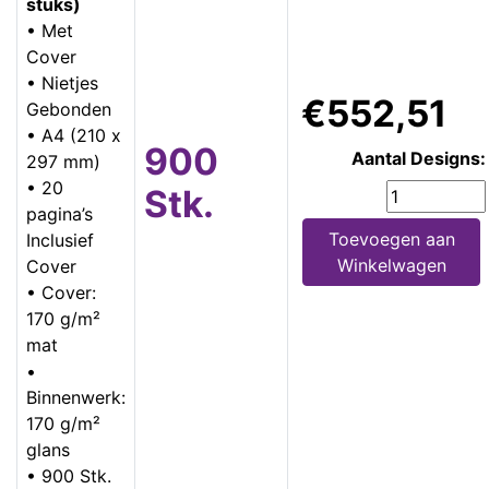
stuks)
• Met
Cover
• Nietjes
€552,51
Gebonden
• A4 (210 x
900
Aantal Designs:
297 mm)
• 20
Stk.
pagina’s
Toevoegen aan
Inclusief
Winkelwagen
Cover
• Cover:
170 g/m²
mat
•
Binnenwerk:
170 g/m²
glans
• 900 Stk.