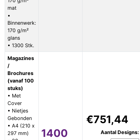
170 g/m²
mat
•
Binnenwerk:
170 g/m²
glans
• 1300 Stk.
Magazines
/
Brochures
(vanaf 100
stuks)
• Met
Cover
• Nietjes
€751,44
Gebonden
• A4 (210 x
1400
Aantal Designs:
297 mm)