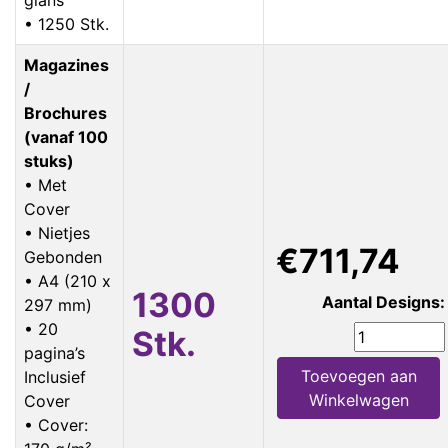
• 1250 Stk.
Magazines
/
Brochures
(vanaf 100
stuks)
• Met
Cover
• Nietjes
€711,74
Gebonden
• A4 (210 x
1300
Aantal Designs:
297 mm)
• 20
Stk.
pagina’s
Toevoegen aan
Inclusief
Winkelwagen
Cover
• Cover: