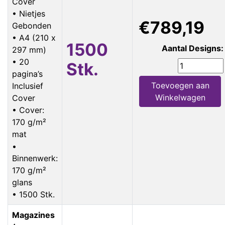
Cover
• Nietjes
€789,19
Gebonden
• A4 (210 x
1500
Aantal Designs:
297 mm)
• 20
Stk.
pagina’s
Toevoegen aan
Inclusief
Winkelwagen
Cover
• Cover:
170 g/m²
mat
•
Binnenwerk:
170 g/m²
glans
• 1500 Stk.
Magazines