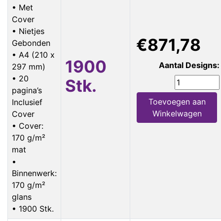
• Met
Cover
• Nietjes
€871,78
Gebonden
• A4 (210 x
1900
Aantal Designs:
297 mm)
• 20
Stk.
pagina’s
Toevoegen aan
Inclusief
Winkelwagen
Cover
• Cover:
170 g/m²
mat
•
Binnenwerk:
170 g/m²
glans
• 1900 Stk.