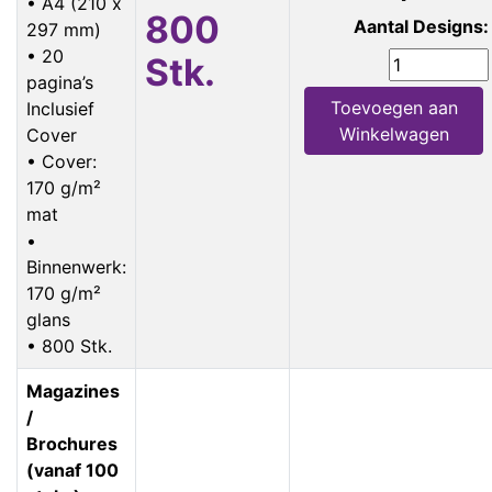
• A4 (210 x
800
Aantal Designs:
297 mm)
• 20
Stk.
pagina’s
Toevoegen aan
Inclusief
Winkelwagen
Cover
• Cover:
170 g/m²
mat
•
Binnenwerk:
170 g/m²
glans
• 800 Stk.
Magazines
/
Brochures
(vanaf 100