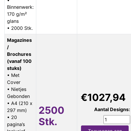
Binnenwerk:
170 g/m²
glans
• 2000 Stk.
Magazines
/
Brochures
(vanaf 100
stuks)
• Met
Cover
• Nietjes
€1027,94
Gebonden
• A4 (210 x
2500
Aantal Designs:
297 mm)
• 20
Stk.
pagina’s
Toevoegen aan