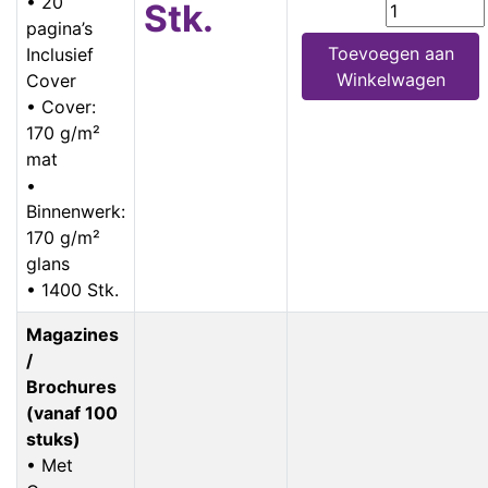
• 20
Stk.
pagina’s
Toevoegen aan
Inclusief
Winkelwagen
Cover
• Cover:
170 g/m²
mat
•
Binnenwerk:
170 g/m²
glans
• 1400 Stk.
Magazines
/
Brochures
(vanaf 100
stuks)
• Met