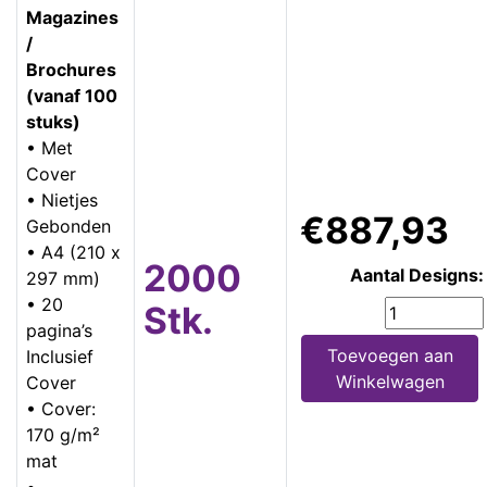
Magazines
/
Brochures
(vanaf 100
stuks)
• Met
Cover
• Nietjes
€887,93
Gebonden
• A4 (210 x
2000
Aantal Designs:
297 mm)
• 20
Stk.
pagina’s
Toevoegen aan
Inclusief
Winkelwagen
Cover
• Cover:
170 g/m²
mat
•