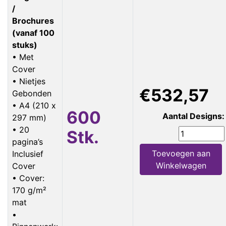
/
Brochures
(vanaf 100
stuks)
• Met
Cover
• Nietjes
€532,57
Gebonden
• A4 (210 x
600
Aantal Designs:
297 mm)
• 20
Stk.
pagina’s
Toevoegen aan
Inclusief
Winkelwagen
Cover
• Cover:
170 g/m²
mat
•