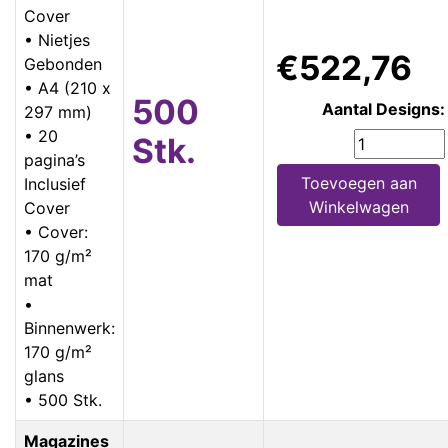
Cover
• Nietjes
€522,76
Gebonden
• A4 (210 x
500
Aantal Designs:
297 mm)
• 20
Stk.
pagina’s
Toevoegen aan
Inclusief
Winkelwagen
Cover
• Cover:
170 g/m²
mat
•
Binnenwerk:
170 g/m²
glans
• 500 Stk.
Magazines