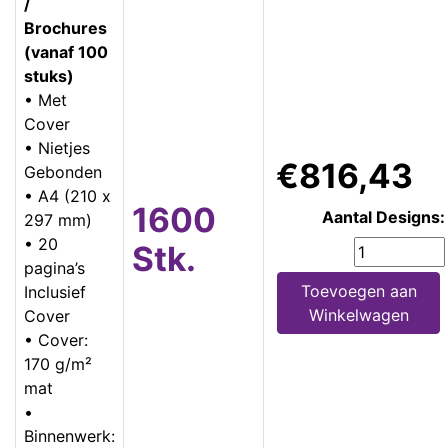
/
Brochures
(vanaf 100
stuks)
• Met
Cover
• Nietjes
€816,43
Gebonden
• A4 (210 x
1600
Aantal Designs:
297 mm)
• 20
Stk.
pagina’s
Toevoegen aan
Inclusief
Winkelwagen
Cover
• Cover:
170 g/m²
mat
•
Binnenwerk: