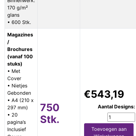
Binnenwerk:
170 g/m²
glans
• 600 Stk.
Magazines
/
Brochures
(vanaf 100
stuks)
• Met
Cover
• Nietjes
€543,19
Gebonden
• A4 (210 x
750
Aantal Designs:
297 mm)
• 20
Stk.
pagina’s
Toevoegen aan
Inclusief