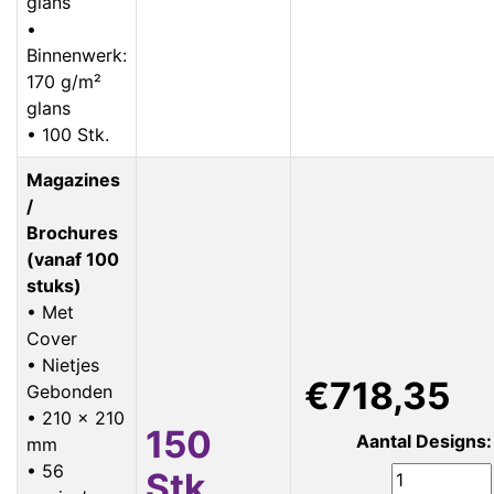
glans
•
Binnenwerk:
170 g/m²
glans
• 100 Stk.
Magazines
/
Brochures
(vanaf 100
stuks)
• Met
Cover
• Nietjes
€718,35
Gebonden
• 210 x 210
150
Aantal Designs:
mm
• 56
Stk.