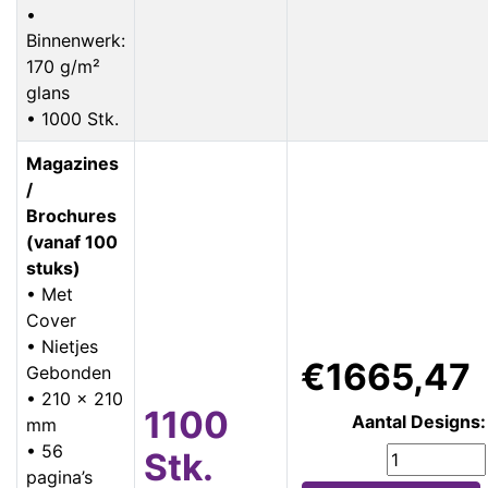
•
Binnenwerk:
170 g/m²
glans
• 1000 Stk.
Magazines
/
Brochures
(vanaf 100
stuks)
• Met
Cover
• Nietjes
€1665,47
Gebonden
• 210 x 210
1100
Aantal Designs:
mm
• 56
Stk.
pagina’s