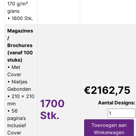
170 g/m²
glans
• 1600 Stk.
Magazines
/
Brochures
(vanaf 100
stuks)
• Met
Cover
• Nietjes
€2162,75
Gebonden
• 210 x 210
1700
Aantal Designs:
mm
• 56
Stk.
pagina’s
Toevoegen aan
Inclusief
Winkelwagen
Cover