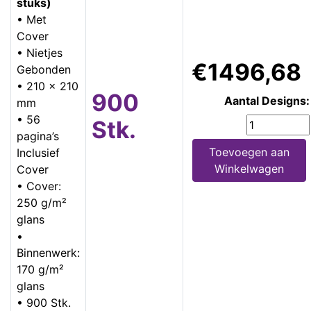
stuks)
• Met
Cover
• Nietjes
€1496,68
Gebonden
• 210 x 210
900
Aantal Designs:
mm
• 56
Stk.
pagina’s
Toevoegen aan
Inclusief
Winkelwagen
Cover
• Cover:
250 g/m²
glans
•
Binnenwerk:
170 g/m²
glans
• 900 Stk.