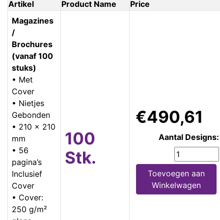
Artikel
Product Name
Price
Magazines
/
Brochures
(vanaf 100
stuks)
• Met
Cover
• Nietjes
€490,61
Gebonden
• 210 x 210
100
Aantal Designs:
mm
• 56
Stk.
pagina’s
Toevoegen aan
Inclusief
Winkelwagen
Cover
• Cover:
250 g/m²