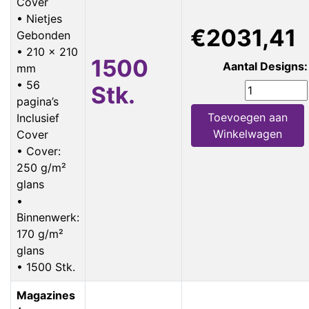
Cover
• Nietjes
€2031,41
Gebonden
• 210 x 210
1500
Aantal Designs:
mm
• 56
Stk.
pagina’s
Toevoegen aan
Inclusief
Winkelwagen
Cover
• Cover:
250 g/m²
glans
•
Binnenwerk:
170 g/m²
glans
• 1500 Stk.
Magazines