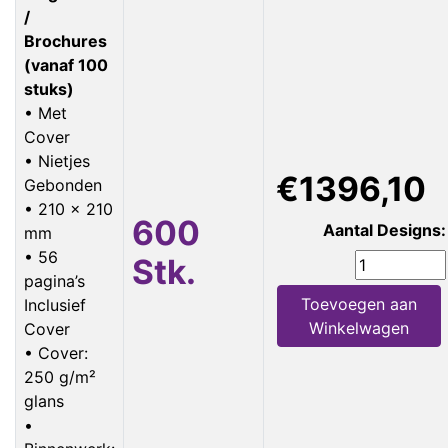
/
Brochures
(vanaf 100
stuks)
• Met
Cover
• Nietjes
€1396,10
Gebonden
• 210 x 210
600
Aantal Designs:
mm
• 56
Stk.
pagina’s
Toevoegen aan
Inclusief
Winkelwagen
Cover
• Cover:
250 g/m²
glans
•