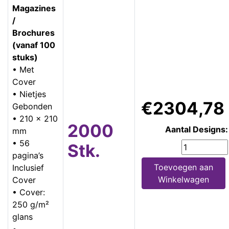
Magazines
/
Brochures
(vanaf 100
stuks)
• Met
Cover
• Nietjes
€2304,78
Gebonden
• 210 x 210
2000
Aantal Designs:
mm
• 56
Stk.
pagina’s
Toevoegen aan
Inclusief
Winkelwagen
Cover
• Cover:
250 g/m²
glans
•