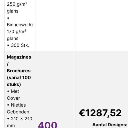
250 g/m²
glans
•
Binnenwerk:
170 g/m²
glans
• 300 Stk.
Magazines
/
Brochures
(vanaf 100
stuks)
• Met
Cover
• Nietjes
€1287,52
Gebonden
• 210 x 210
400
Aantal Designs:
mm