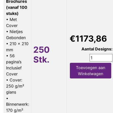
Brochures
(vanaf 100
stuks)
• Met
Cover
• Nietjes
€1173,86
Gebonden
• 210 x 210
250
Aantal Designs:
mm
• 56
Stk.
pagina’s
Toevoegen aan
Inclusief
Winkelwagen
Cover
• Cover:
250 g/m²
glans
•
Binnenwerk:
170 g/m²