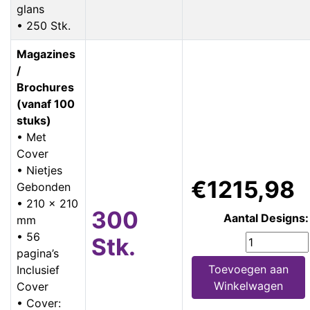
glans
• 250 Stk.
Magazines
/
Brochures
(vanaf 100
stuks)
• Met
Cover
• Nietjes
€1215,98
Gebonden
• 210 x 210
300
Aantal Designs:
mm
• 56
Stk.
pagina’s
Toevoegen aan
Inclusief
Winkelwagen
Cover
• Cover: