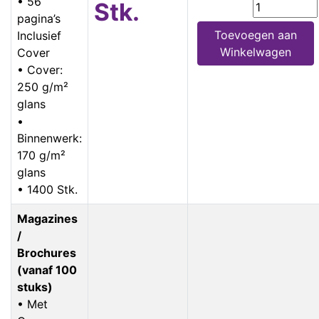
• 56
Stk.
pagina’s
Toevoegen aan
Inclusief
Winkelwagen
Cover
• Cover:
250 g/m²
glans
•
Binnenwerk:
170 g/m²
glans
• 1400 Stk.
Magazines
/
Brochures
(vanaf 100
stuks)
• Met