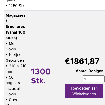
• 1250 Stk.
Magazines
/
Brochures
(vanaf 100
stuks)
• Met
Cover
• Nietjes
€1861,87
Gebonden
• 210 x 210
1300
Aantal Designs:
mm
• 56
Stk.
pagina’s
Toevoegen aan
Inclusief
Winkelwagen
Cover
• Cover: