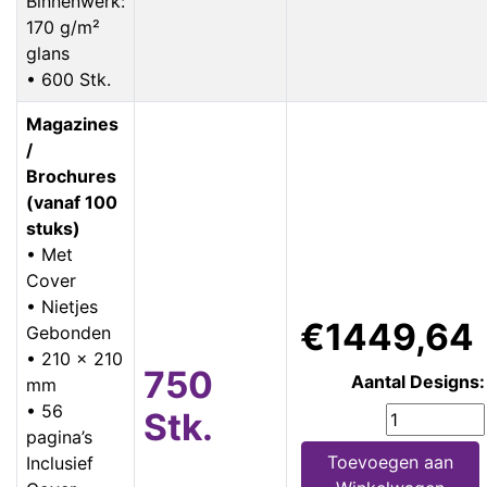
Binnenwerk:
170 g/m²
glans
• 600 Stk.
Magazines
/
Brochures
(vanaf 100
stuks)
• Met
Cover
• Nietjes
€1449,64
Gebonden
• 210 x 210
750
Aantal Designs:
mm
• 56
Stk.
pagina’s
Toevoegen aan
Inclusief