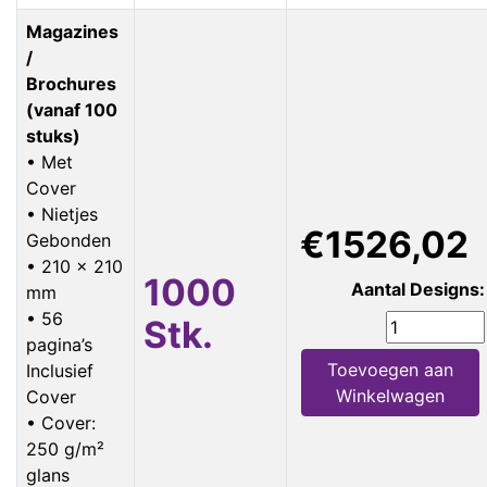
Magazines
/
Brochures
(vanaf 100
stuks)
• Met
Cover
• Nietjes
€1526,02
Gebonden
• 210 x 210
1000
Aantal Designs:
mm
• 56
Stk.
pagina’s
Toevoegen aan
Inclusief
Winkelwagen
Cover
• Cover:
250 g/m²
glans