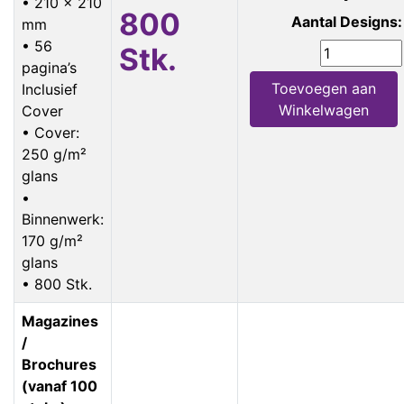
• 210 x 210
800
Aantal Designs:
mm
• 56
Stk.
pagina’s
Toevoegen aan
Inclusief
Winkelwagen
Cover
• Cover:
250 g/m²
glans
•
Binnenwerk:
170 g/m²
glans
• 800 Stk.
Magazines
/
Brochures
(vanaf 100