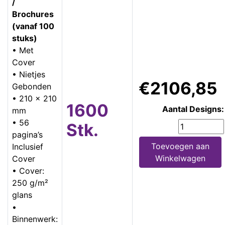
/
Brochures
(vanaf 100
stuks)
• Met
Cover
• Nietjes
€2106,85
Gebonden
• 210 x 210
1600
Aantal Designs:
mm
• 56
Stk.
pagina’s
Toevoegen aan
Inclusief
Winkelwagen
Cover
• Cover:
250 g/m²
glans
•
Binnenwerk: