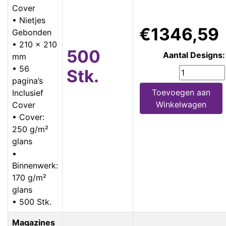
Cover
• Nietjes
€1346,59
Gebonden
• 210 x 210
500
Aantal Designs:
mm
• 56
Stk.
pagina’s
Toevoegen aan
Inclusief
Winkelwagen
Cover
• Cover:
250 g/m²
glans
•
Binnenwerk:
170 g/m²
glans
• 500 Stk.
Magazines