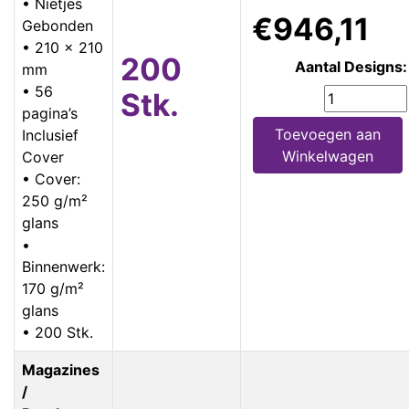
• Nietjes
€946,11
Gebonden
• 210 x 210
200
Aantal Designs:
mm
• 56
Stk.
pagina’s
Toevoegen aan
Inclusief
Winkelwagen
Cover
• Cover:
250 g/m²
glans
•
Binnenwerk:
170 g/m²
glans
• 200 Stk.
Magazines
/