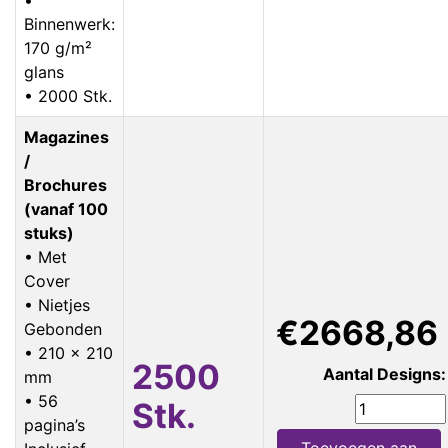
Binnenwerk:
170 g/m²
glans
• 2000 Stk.
Magazines
/
Brochures
(vanaf 100
stuks)
• Met
Cover
• Nietjes
€2668,86
Gebonden
• 210 x 210
2500
Aantal Designs:
mm
• 56
Stk.
pagina’s
Toevoegen aan