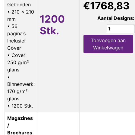
€1768,83
Gebonden
• 210 x 210
1200
Aantal Designs:
mm
• 56
Stk.
pagina’s
Toevoegen aan
Inclusief
Winkelwagen
Cover
• Cover:
250 g/m²
glans
•
Binnenwerk:
170 g/m²
glans
• 1200 Stk.
Magazines
/
Brochures