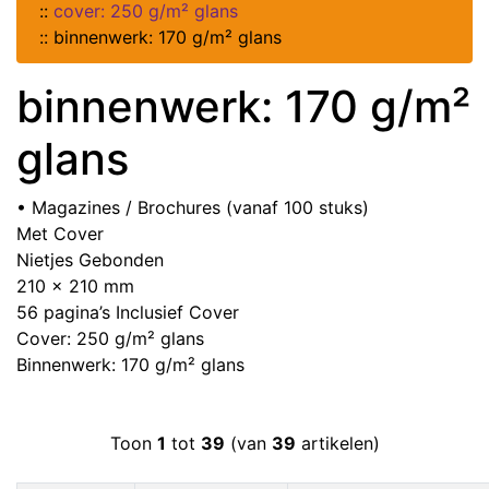
::
cover: 250 g/m² glans
::
binnenwerk: 170 g/m² glans
binnenwerk: 170 g/m²
glans
• Magazines / Brochures (vanaf 100 stuks)
Met Cover
Nietjes Gebonden
210 x 210 mm
56 pagina’s Inclusief Cover
Cover: 250 g/m² glans
Binnenwerk: 170 g/m² glans
Toon
1
tot
39
(van
39
artikelen)