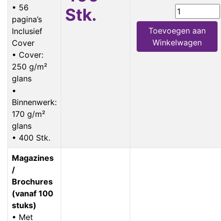
• 56
Stk.
pagina’s
Toevoegen aan
Inclusief
Winkelwagen
Cover
• Cover:
250 g/m²
glans
•
Binnenwerk:
170 g/m²
glans
• 400 Stk.
Magazines
/
Brochures
(vanaf 100
stuks)
• Met