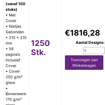
(vanaf 100
stuks)
• Met
Cover
• Nietjes
€1816,28
Gebonden
• 210 x 210
1250
Aantal Designs:
mm
• 56
Stk.
pagina’s
Toevoegen aan
Inclusief
Winkelwagen
Cover
• Cover:
250 g/m²
glans
•
Binnenwerk:
170 g/m²
glans