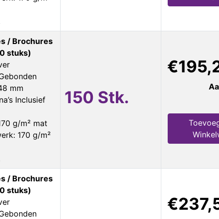
.
s / Brochures
0 stuks)
€195,
ver
s Gebonden
Aa
148 mm
150 Stk.
a’s Inclusief
Toevoe
170 g/m² mat
Winke
erk: 170 g/m²
.
s / Brochures
0 stuks)
€237,
ver
s Gebonden