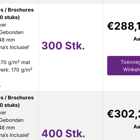
s / Brochures
0 stuks)
€288,
ver
s Gebonden
Aa
148 mm
300 Stk.
a’s Inclusief
Toevoe
170 g/m² mat
Winke
erk: 170 g/m²
.
s / Brochures
0 stuks)
€302,
ver
s Gebonden
Aa
148 mm
400 Stk.
a’s Inclusief