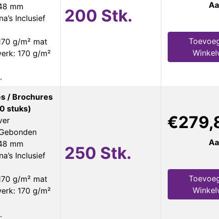
Aa
148 mm
200 Stk.
a’s Inclusief
Toevoe
170 g/m² mat
Winke
erk: 170 g/m²
.
s / Brochures
0 stuks)
€279,
ver
s Gebonden
Aa
148 mm
250 Stk.
a’s Inclusief
Toevoe
170 g/m² mat
Winke
erk: 170 g/m²
.