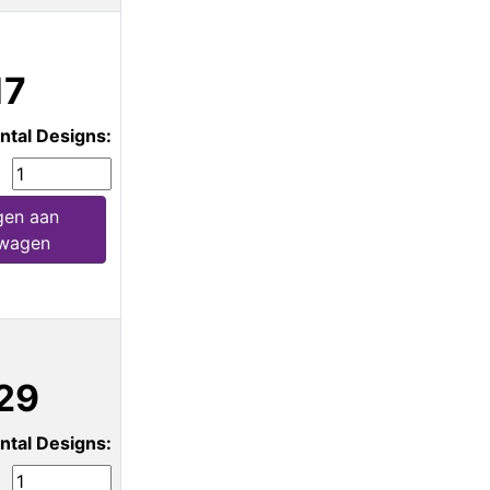
17
ntal Designs:
gen aan
lwagen
29
ntal Designs: