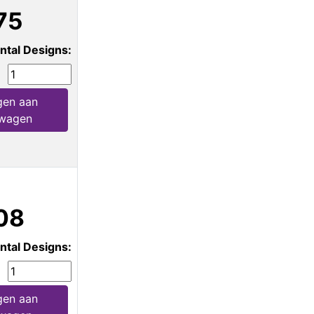
75
ntal Designs:
gen aan
lwagen
08
ntal Designs:
gen aan