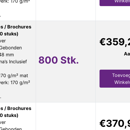
Winke
erk: 170 g/m²
.
s / Brochures
0 stuks)
€359,
ver
s Gebonden
Aa
148 mm
800 Stk.
a’s Inclusief
Toevoe
170 g/m² mat
Winke
erk: 170 g/m²
.
s / Brochures
0 stuks)
€370,
ver
s Gebonden