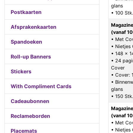
glans
Postkaarten
• 100 Stk
Magazine
Afsprakenkaarten
(vanaf 10
• Met Co
Spandoeken
• Nietje
• 148 x 
Roll-up Banners
• 24 pagin
Cover
Stickers
• Cover: 
• Binnenw
With Compliment Cards
glans
• 150 Stk
Cadeaubonnen
Magazine
(vanaf 10
Reclameborden
• Met Co
• Nietje
Placemats