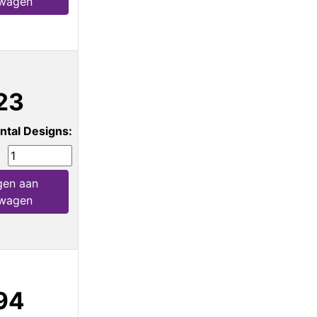
lwagen
23
ntal Designs:
gen aan
lwagen
94