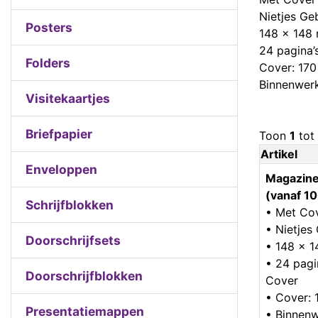
Nietjes G
Posters
148 x 148
24 pagina’
Folders
Cover: 170
Binnenwerk
Visitekaartjes
Briefpapier
Toon
1
tot
Artikel
Enveloppen
Magazine
(vanaf 10
Schrijfblokken
• Met Co
• Nietje
Doorschrijfsets
• 148 x 
• 24 pagin
Doorschrijfblokken
Cover
• Cover: 
Presentatiemappen
• Binnenw