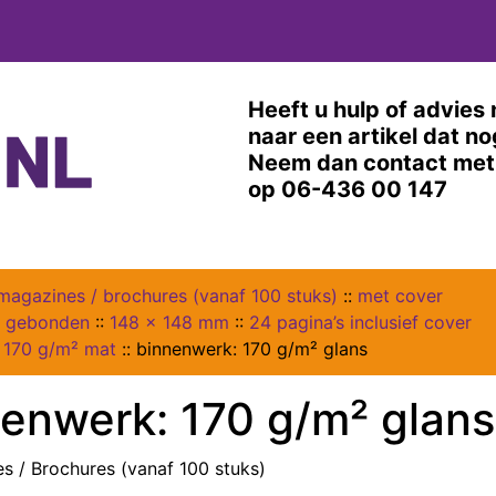
Heeft u hulp of advies 
naar een artikel dat n
Neem dan contact met 
op 06-436 00 147
magazines / brochures (vanaf 100 stuks)
::
met cover
s gebonden
::
148 x 148 mm
::
24 pagina’s inclusief cover
 170 g/m² mat
::
binnenwerk: 170 g/m² glans
enwerk: 170 g/m² glans
s / Brochures (vanaf 100 stuks)