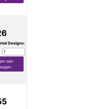
26
ntal Designs:
gen aan
lwagen
55