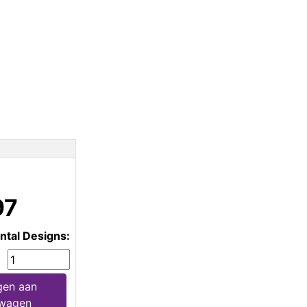
97
ntal Designs:
gen aan
lwagen