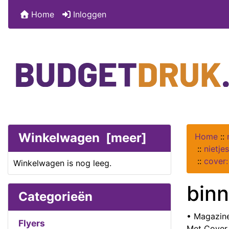
Home
Inloggen
Winkelwagen [meer]
Home
::
::
nietje
::
cover:
Winkelwagen is nog leeg.
binn
Categorieën
• Magazine
Flyers
Met Cover