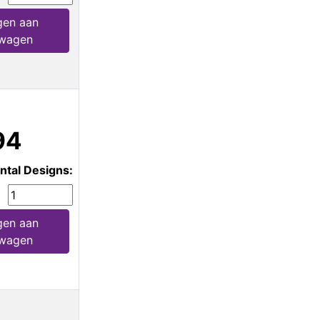
gen aan
lwagen
94
ntal Designs:
gen aan
lwagen