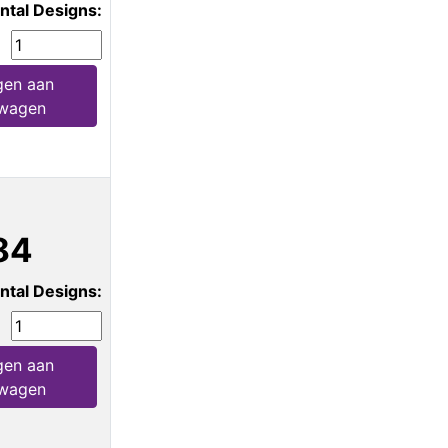
ntal Designs:
gen aan
lwagen
84
ntal Designs:
gen aan
lwagen