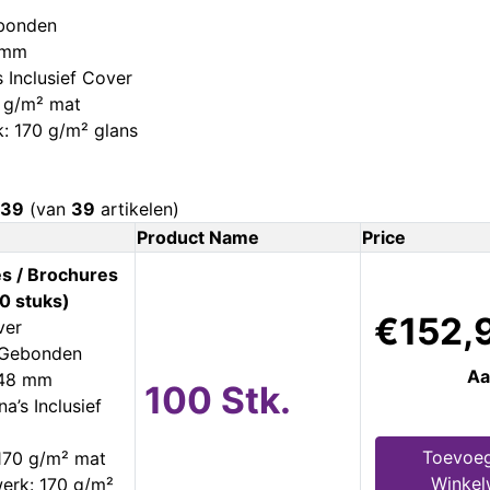
ebonden
 mm
s Inclusief Cover
 g/m² mat
: 170 g/m² glans
39
(van
39
artikelen)
Product Name
Price
s / Brochures
0 stuks)
€152,
ver
s Gebonden
Aa
148 mm
100 Stk.
a’s Inclusief
Toevoe
170 g/m² mat
Winke
erk: 170 g/m²