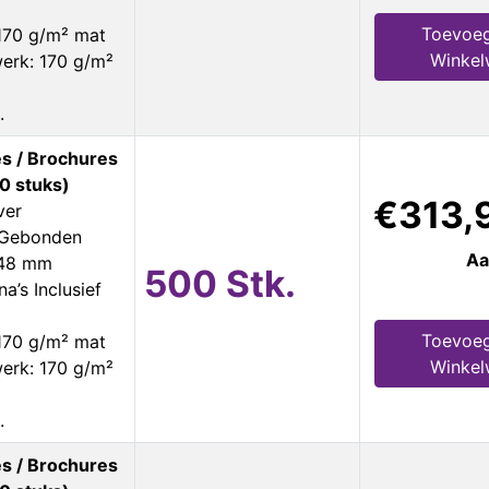
Toevoe
170 g/m² mat
Winke
erk: 170 g/m²
.
s / Brochures
0 stuks)
€313,
ver
s Gebonden
Aa
148 mm
500 Stk.
a’s Inclusief
Toevoe
170 g/m² mat
Winke
erk: 170 g/m²
.
s / Brochures