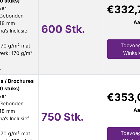
0 stuks)
€332,
ver
s Gebonden
Aa
148 mm
600 Stk.
a’s Inclusief
Toevoe
170 g/m² mat
Winke
erk: 170 g/m²
.
s / Brochures
0 stuks)
€353,
ver
s Gebonden
Aa
148 mm
750 Stk.
a’s Inclusief
Toevoe
170 g/m² mat