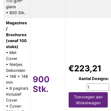
170 g/m²
glans
• 800 Stk.
Magazines
/
Brochures
(vanaf 100
stuks)
• Met
Cover
• Nietjes
€223,21
Gebonden
• 148 x 148
900
Aantal Designs:
mm
Stk.
• 8 pagina’s
Inclusief
Toevoegen aan
Cover
Winkelwagen
• Cover: