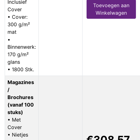
Inclusief
Toevoegen aan
Cover
Winkelwagen
• Cover:
300 g/m²
mat
•
Binnenwerk:
170 g/m²
glans
• 1800 Stk.
Magazines
/
Brochures
(vanaf 100
stuks)
• Met
Cover
• Nietjes
€308,57