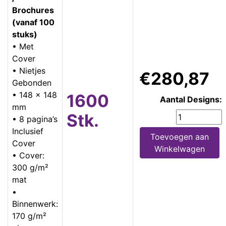
Brochures
(vanaf 100
stuks)
• Met
Cover
• Nietjes
€280,87
Gebonden
• 148 x 148
1600
Aantal Designs:
mm
Stk.
• 8 pagina’s
Inclusief
Toevoegen aan
Cover
Winkelwagen
• Cover:
300 g/m²
mat
•
Binnenwerk:
170 g/m²