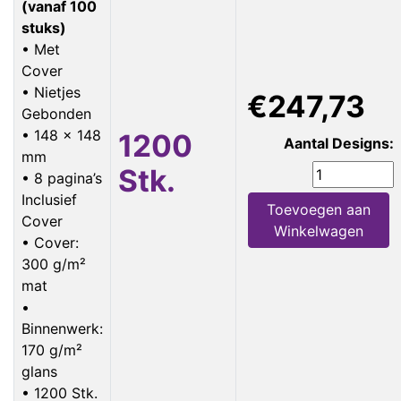
(vanaf 100
stuks)
• Met
Cover
• Nietjes
€247,73
Gebonden
• 148 x 148
1200
Aantal Designs:
mm
Stk.
• 8 pagina’s
Inclusief
Toevoegen aan
Cover
Winkelwagen
• Cover:
300 g/m²
mat
•
Binnenwerk:
170 g/m²
glans
• 1200 Stk.