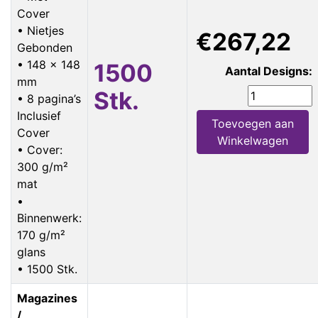
Cover
• Nietjes
€267,22
Gebonden
• 148 x 148
1500
Aantal Designs:
mm
Stk.
• 8 pagina’s
Inclusief
Toevoegen aan
Cover
Winkelwagen
• Cover:
300 g/m²
mat
•
Binnenwerk:
170 g/m²
glans
• 1500 Stk.
Magazines
/