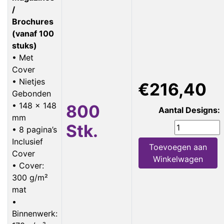
/
Brochures
(vanaf 100
stuks)
• Met
Cover
• Nietjes
€216,40
Gebonden
• 148 x 148
800
Aantal Designs:
mm
Stk.
• 8 pagina’s
Inclusief
Toevoegen aan
Cover
Winkelwagen
• Cover:
300 g/m²
mat
•
Binnenwerk: