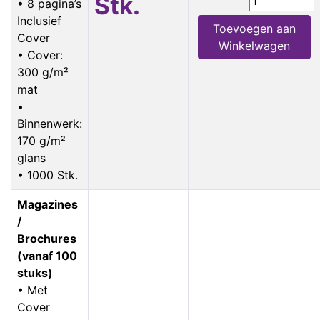
Stk.
• 8 pagina’s
Inclusief
Toevoegen aan
Cover
Winkelwagen
• Cover:
300 g/m²
mat
•
Binnenwerk:
170 g/m²
glans
• 1000 Stk.
Magazines
/
Brochures
(vanaf 100
stuks)
• Met
Cover