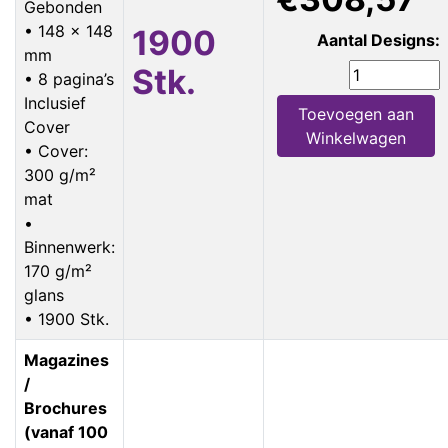
Gebonden
• 148 x 148
1900
Aantal Designs:
mm
Stk.
• 8 pagina’s
Inclusief
Toevoegen aan
Cover
Winkelwagen
• Cover:
300 g/m²
mat
•
Binnenwerk:
170 g/m²
glans
• 1900 Stk.
Magazines
/
Brochures
(vanaf 100