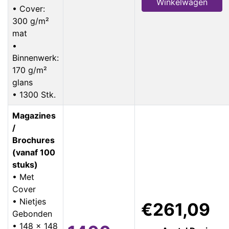
Winkelwagen
• Cover:
300 g/m²
mat
•
Binnenwerk:
170 g/m²
glans
• 1300 Stk.
Magazines
/
Brochures
(vanaf 100
stuks)
• Met
Cover
• Nietjes
€261,09
Gebonden
• 148 x 148