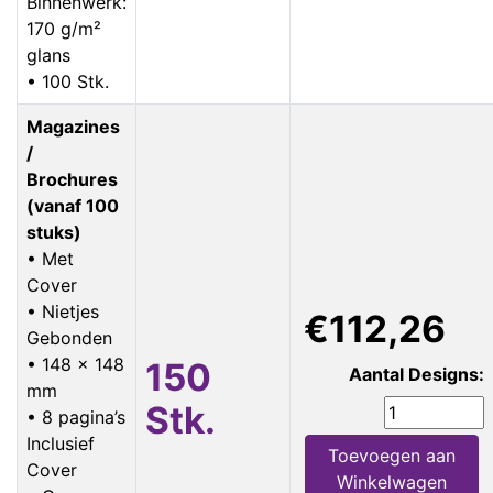
Binnenwerk:
170 g/m²
glans
• 100 Stk.
Magazines
/
Brochures
(vanaf 100
stuks)
• Met
Cover
• Nietjes
€112,26
Gebonden
• 148 x 148
150
Aantal Designs:
mm
Stk.
• 8 pagina’s
Inclusief
Toevoegen aan
Cover
Winkelwagen