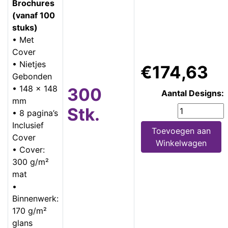
Brochures
(vanaf 100
stuks)
• Met
Cover
• Nietjes
€174,63
Gebonden
• 148 x 148
300
Aantal Designs:
mm
Stk.
• 8 pagina’s
Inclusief
Toevoegen aan
Cover
Winkelwagen
• Cover:
300 g/m²
mat
•
Binnenwerk:
170 g/m²
glans