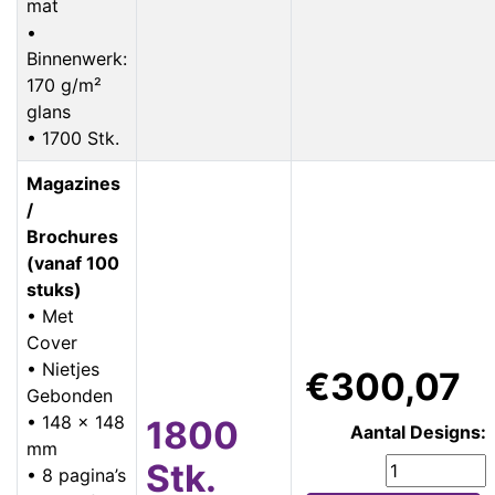
mat
•
Binnenwerk:
170 g/m²
glans
• 1700 Stk.
Magazines
/
Brochures
(vanaf 100
stuks)
• Met
Cover
• Nietjes
€300,07
Gebonden
• 148 x 148
1800
Aantal Designs:
mm
Stk.
• 8 pagina’s