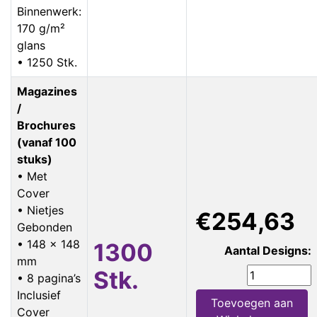
Binnenwerk:
170 g/m²
glans
• 1250 Stk.
Magazines
/
Brochures
(vanaf 100
stuks)
• Met
Cover
• Nietjes
€254,63
Gebonden
• 148 x 148
1300
Aantal Designs:
mm
Stk.
• 8 pagina’s
Inclusief
Toevoegen aan
Cover