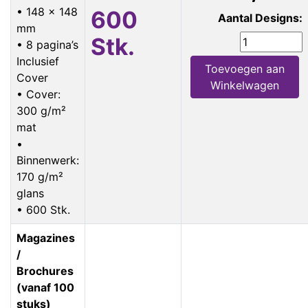
• 148 x 148
600
Aantal Designs:
mm
Stk.
• 8 pagina’s
Inclusief
Toevoegen aan
Cover
Winkelwagen
• Cover:
300 g/m²
mat
•
Binnenwerk:
170 g/m²
glans
• 600 Stk.
Magazines
/
Brochures
(vanaf 100
stuks)