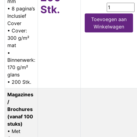
mm
Stk.
• 8 pagina’s
Inclusief
Toevoegen aan
Cover
Winkelwagen
• Cover:
300 g/m²
mat
•
Binnenwerk:
170 g/m²
glans
• 200 Stk.
Magazines
/
Brochures
(vanaf 100
stuks)
• Met