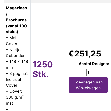
Magazines
/
Brochures
(vanaf 100
stuks)
• Met
Cover
• Nietjes
€251,25
Gebonden
• 148 x 148
1250
Aantal Designs:
mm
Stk.
• 8 pagina’s
Inclusief
Toevoegen aan
Cover
Winkelwagen
• Cover:
300 g/m²
mat
•