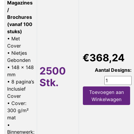
Magazines
/
Brochures
(vanaf 100
stuks)
• Met
Cover
• Nietjes
€368,24
Gebonden
• 148 x 148
2500
Aantal Designs:
mm
Stk.
• 8 pagina’s
Inclusief
Toevoegen aan
Cover
Winkelwagen
• Cover:
300 g/m²
mat
•
Binnenwerk: