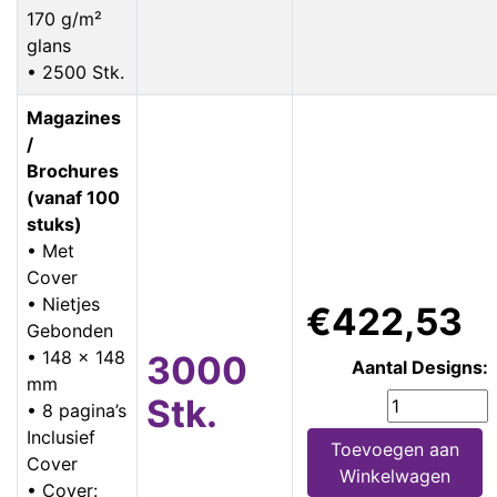
170 g/m²
glans
• 2500 Stk.
Magazines
/
Brochures
(vanaf 100
stuks)
• Met
Cover
• Nietjes
€422,53
Gebonden
• 148 x 148
3000
Aantal Designs:
mm
Stk.
• 8 pagina’s
Inclusief
Toevoegen aan
Cover
Winkelwagen
• Cover: