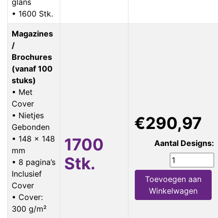
glans
• 1600 Stk.
Magazines
/
Brochures
(vanaf 100
stuks)
• Met
Cover
• Nietjes
€290,97
Gebonden
• 148 x 148
1700
Aantal Designs:
mm
Stk.
• 8 pagina’s
Inclusief
Toevoegen aan
Cover
Winkelwagen
• Cover:
300 g/m²