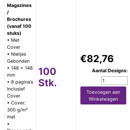
Magazines
/
Brochures
(vanaf 100
stuks)
• Met
Cover
• Nietjes
€82,76
Gebonden
• 148 x 148
100
Aantal Designs:
mm
Stk.
• 8 pagina’s
Inclusief
Toevoegen aan
Cover
Winkelwagen
• Cover:
300 g/m²
mat
•