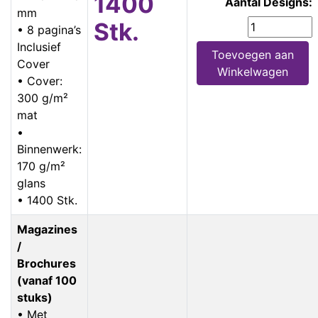
1400
Aantal Designs:
mm
Stk.
• 8 pagina’s
Inclusief
Toevoegen aan
Cover
Winkelwagen
• Cover:
300 g/m²
mat
•
Binnenwerk:
170 g/m²
glans
• 1400 Stk.
Magazines
/
Brochures
(vanaf 100
stuks)
• Met