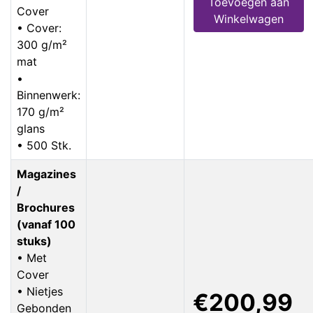
Toevoegen aan
Cover
Winkelwagen
• Cover:
300 g/m²
mat
•
Binnenwerk:
170 g/m²
glans
• 500 Stk.
Magazines
/
Brochures
(vanaf 100
stuks)
• Met
Cover
• Nietjes
€200,99
Gebonden