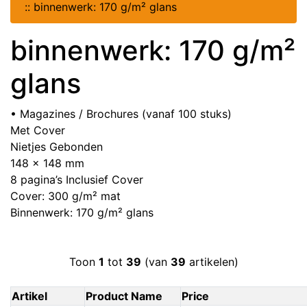
::
binnenwerk: 170 g/m² glans
binnenwerk: 170 g/m²
glans
• Magazines / Brochures (vanaf 100 stuks)
Met Cover
Nietjes Gebonden
148 x 148 mm
8 pagina’s Inclusief Cover
Cover: 300 g/m² mat
Binnenwerk: 170 g/m² glans
Toon
1
tot
39
(van
39
artikelen)
Artikel
Product Name
Price