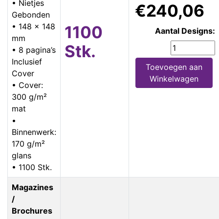
• Nietjes
€240,06
Gebonden
• 148 x 148
1100
Aantal Designs:
mm
Stk.
• 8 pagina’s
Inclusief
Toevoegen aan
Cover
Winkelwagen
• Cover:
300 g/m²
mat
•
Binnenwerk:
170 g/m²
glans
• 1100 Stk.
Magazines
/
Brochures