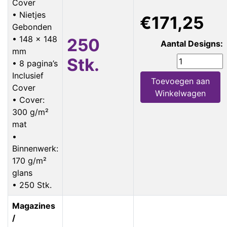
Cover
• Nietjes
€171,25
Gebonden
• 148 x 148
250
Aantal Designs:
mm
Stk.
• 8 pagina’s
Inclusief
Toevoegen aan
Cover
Winkelwagen
• Cover:
300 g/m²
mat
•
Binnenwerk:
170 g/m²
glans
• 250 Stk.
Magazines
/