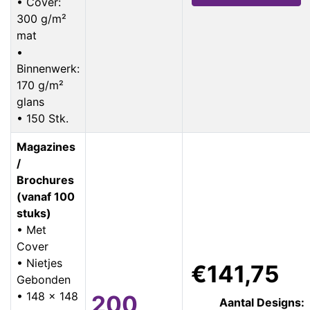
• Cover:
300 g/m²
mat
•
Binnenwerk:
170 g/m²
glans
• 150 Stk.
Magazines
/
Brochures
(vanaf 100
stuks)
• Met
Cover
• Nietjes
€141,75
Gebonden
• 148 x 148
200
Aantal Designs: