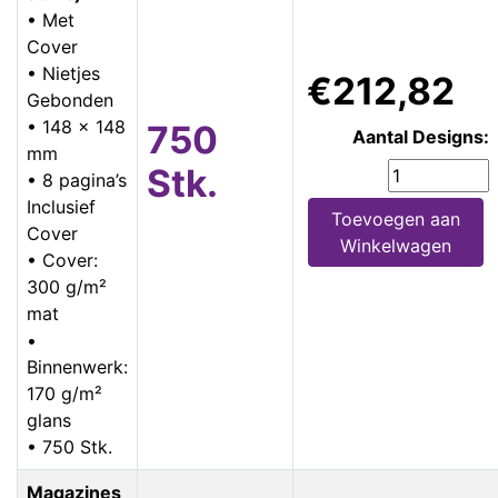
• Met
Cover
• Nietjes
€212,82
Gebonden
• 148 x 148
750
Aantal Designs:
mm
Stk.
• 8 pagina’s
Inclusief
Toevoegen aan
Cover
Winkelwagen
• Cover:
300 g/m²
mat
•
Binnenwerk:
170 g/m²
glans
• 750 Stk.
Magazines