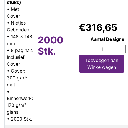
stuks)
• Met
Cover
• Nietjes
€316,65
Gebonden
• 148 x 148
2000
Aantal Designs:
mm
Stk.
• 8 pagina’s
Inclusief
Toevoegen aan
Cover
Winkelwagen
• Cover:
300 g/m²
mat
•
Binnenwerk:
170 g/m²
glans
• 2000 Stk.