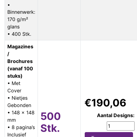
•
Binnenwerk:
170 g/m²
glans
• 400 Stk.
Magazines
/
Brochures
(vanaf 100
stuks)
• Met
Cover
• Nietjes
€190,06
Gebonden
• 148 x 148
500
Aantal Designs:
mm
Stk.
• 8 pagina’s
Inclusief