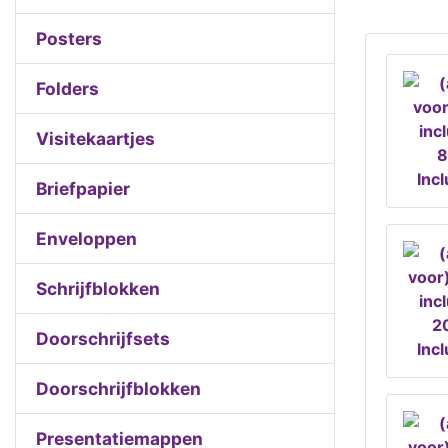
Posters
Folders
Visitekaartjes
8
Inc
Briefpapier
Enveloppen
Schrijfblokken
20
Doorschrijfsets
Inc
Doorschrijfblokken
Presentatiemappen