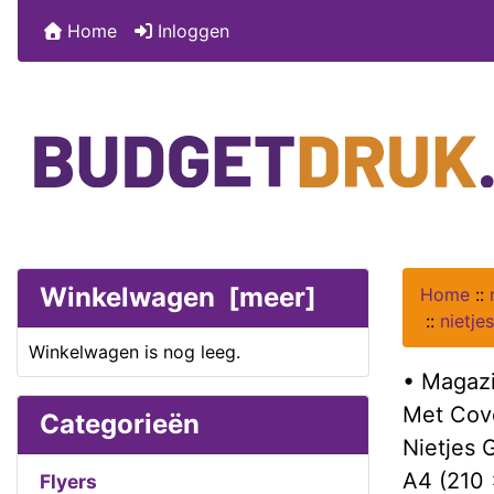
Home
Inloggen
Winkelwagen [meer]
Home
::
::
nietje
Winkelwagen is nog leeg.
• Magazi
Met Cov
Categorieën
Nietjes
A4 (210
Flyers