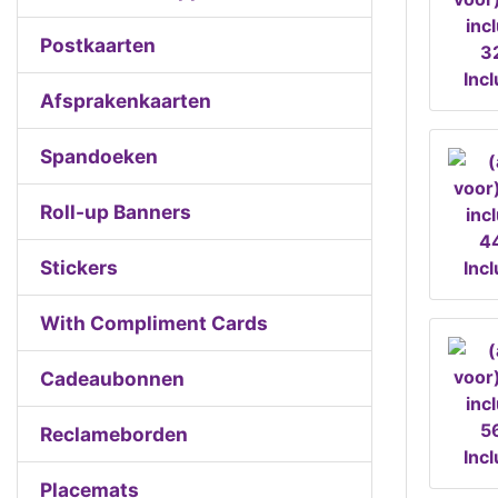
Postkaarten
32
Inc
Afsprakenkaarten
Spandoeken
Roll-up Banners
44
Stickers
Inc
With Compliment Cards
Cadeaubonnen
56
Reclameborden
Inc
Placemats