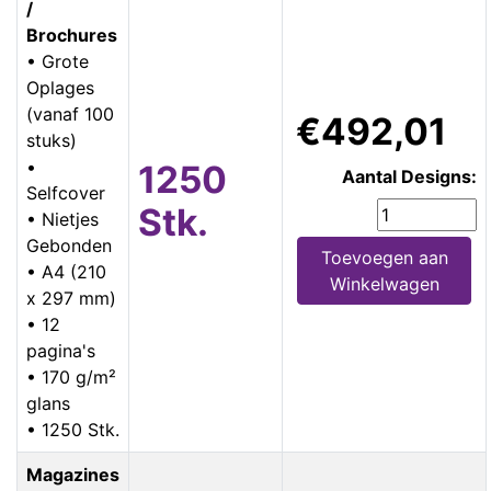
/
Brochures
• Grote
Oplages
(vanaf 100
€492,01
stuks)
•
1250
Aantal Designs:
Selfcover
Stk.
• Nietjes
Gebonden
Toevoegen aan
• A4 (210
Winkelwagen
x 297 mm)
• 12
pagina's
• 170 g/m²
glans
• 1250 Stk.
Magazines