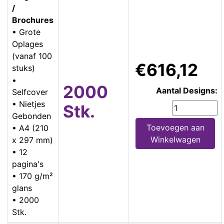
/
Brochures
• Grote
Oplages
(vanaf 100
€616,12
stuks)
•
2000
Aantal Designs:
Selfcover
• Nietjes
Stk.
Gebonden
Toevoegen aan
• A4 (210
Winkelwagen
x 297 mm)
• 12
pagina's
• 170 g/m²
glans
• 2000
Stk.