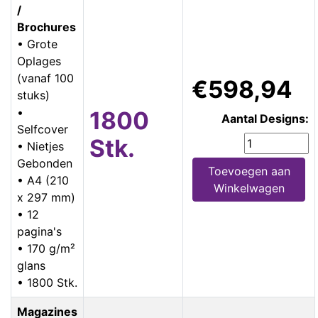
/
Brochures
• Grote
Oplages
(vanaf 100
€598,94
stuks)
•
1800
Aantal Designs:
Selfcover
Stk.
• Nietjes
Gebonden
Toevoegen aan
• A4 (210
Winkelwagen
x 297 mm)
• 12
pagina's
• 170 g/m²
glans
• 1800 Stk.
Magazines