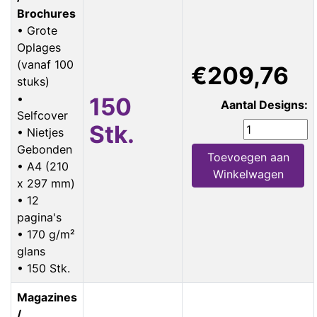
Brochures
• Grote
Oplages
(vanaf 100
€209,76
stuks)
•
150
Aantal Designs:
Selfcover
Stk.
• Nietjes
Gebonden
Toevoegen aan
• A4 (210
Winkelwagen
x 297 mm)
• 12
pagina's
• 170 g/m²
glans
• 150 Stk.
Magazines
/