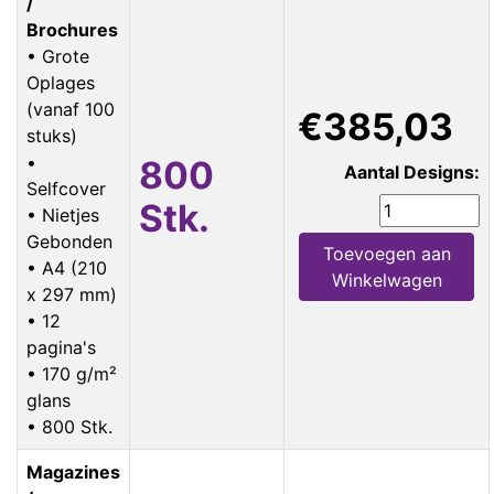
/
Brochures
• Grote
Oplages
(vanaf 100
€385,03
stuks)
•
800
Aantal Designs:
Selfcover
Stk.
• Nietjes
Gebonden
Toevoegen aan
• A4 (210
Winkelwagen
x 297 mm)
• 12
pagina's
• 170 g/m²
glans
• 800 Stk.
Magazines