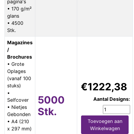
pagina's
• 170 g/m²
glans
• 4500
Stk.
Magazines
/
Brochures
• Grote
Oplages
(vanaf 100
€1222,38
stuks)
•
5000
Aantal Designs:
Selfcover
• Nietjes
Stk.
Gebonden
Toevoegen aan
• A4 (210
Winkelwagen
x 297 mm)