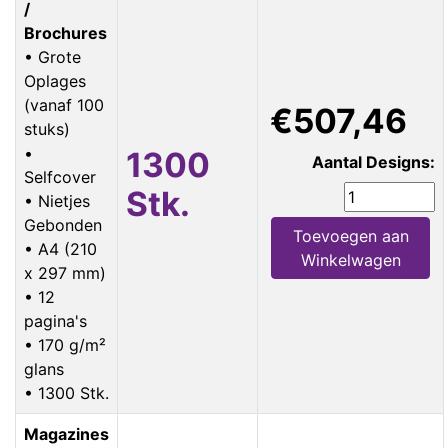
/
Brochures
• Grote
Oplages
(vanaf 100
€507,46
stuks)
•
1300
Aantal Designs:
Selfcover
Stk.
• Nietjes
Gebonden
Toevoegen aan
• A4 (210
Winkelwagen
x 297 mm)
• 12
pagina's
• 170 g/m²
glans
• 1300 Stk.
Magazines