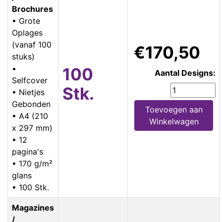
Brochures
• Grote
Oplages
(vanaf 100
€170,50
stuks)
•
100
Aantal Designs:
Selfcover
Stk.
• Nietjes
Gebonden
Toevoegen aan
• A4 (210
Winkelwagen
x 297 mm)
• 12
pagina's
• 170 g/m²
glans
• 100 Stk.
Magazines
/