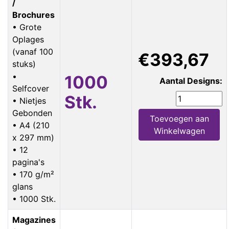
/
Brochures
• Grote
Oplages
(vanaf 100
€393,67
stuks)
•
1000
Aantal Designs:
Selfcover
Stk.
• Nietjes
Gebonden
Toevoegen aan
• A4 (210
Winkelwagen
x 297 mm)
• 12
pagina's
• 170 g/m²
glans
• 1000 Stk.
Magazines