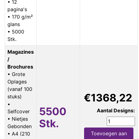
• 12
pagina's
• 170 g/m²
glans
• 5000
Stk.
Magazines
/
Brochures
• Grote
Oplages
(vanaf 100
€1368,22
stuks)
•
5500
Aantal Designs:
Selfcover
• Nietjes
Stk.
Gebonden
Toevoegen aan
• A4 (210