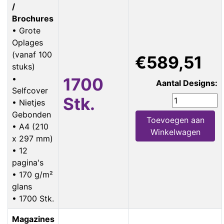
/
Brochures
• Grote
Oplages
(vanaf 100
€589,51
stuks)
•
1700
Aantal Designs:
Selfcover
Stk.
• Nietjes
Gebonden
Toevoegen aan
• A4 (210
Winkelwagen
x 297 mm)
• 12
pagina's
• 170 g/m²
glans
• 1700 Stk.
Magazines