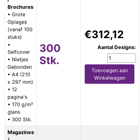
Brochures
• Grote
Oplages
(vanaf 100
€312,12
stuks)
•
300
Aantal Designs:
Selfcover
Stk.
• Nietjes
Gebonden
Toevoegen aan
• A4 (210
Winkelwagen
x 297 mm)
• 12
pagina's
• 170 g/m²
glans
• 300 Stk.
Magazines
/