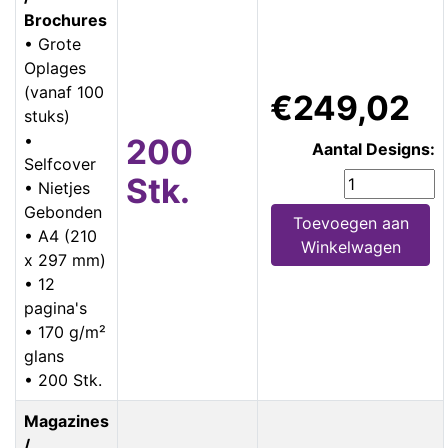
Brochures
• Grote
Oplages
(vanaf 100
€249,02
stuks)
•
200
Aantal Designs:
Selfcover
Stk.
• Nietjes
Gebonden
Toevoegen aan
• A4 (210
Winkelwagen
x 297 mm)
• 12
pagina's
• 170 g/m²
glans
• 200 Stk.
Magazines
/