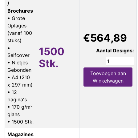
/
Brochures
• Grote
Oplages
(vanaf 100
€564,89
stuks)
•
1500
Aantal Designs:
Selfcover
Stk.
• Nietjes
Gebonden
Toevoegen aan
• A4 (210
Winkelwagen
x 297 mm)
• 12
pagina's
• 170 g/m²
glans
• 1500 Stk.
Magazines