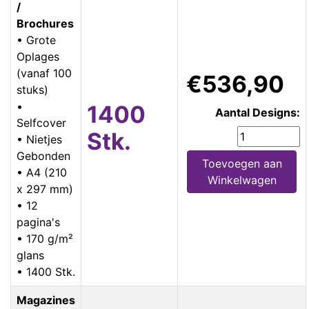
/
Brochures
• Grote
Oplages
(vanaf 100
€536,90
stuks)
•
1400
Aantal Designs:
Selfcover
Stk.
• Nietjes
Gebonden
Toevoegen aan
• A4 (210
Winkelwagen
x 297 mm)
• 12
pagina's
• 170 g/m²
glans
• 1400 Stk.
Magazines