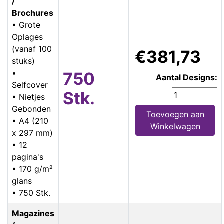
/
Brochures
• Grote
Oplages
(vanaf 100
€381,73
stuks)
•
750
Aantal Designs:
Selfcover
Stk.
• Nietjes
Gebonden
Toevoegen aan
• A4 (210
Winkelwagen
x 297 mm)
• 12
pagina's
• 170 g/m²
glans
• 750 Stk.
Magazines