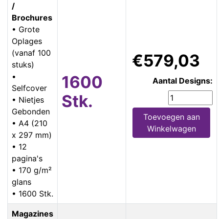
/
Brochures
• Grote
Oplages
(vanaf 100
€579,03
stuks)
•
1600
Aantal Designs:
Selfcover
Stk.
• Nietjes
Gebonden
Toevoegen aan
• A4 (210
Winkelwagen
x 297 mm)
• 12
pagina's
• 170 g/m²
glans
• 1600 Stk.
Magazines