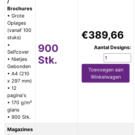
/
Brochures
• Grote
Oplages
(vanaf 100
€389,66
stuks)
•
900
Aantal Designs:
Selfcover
Stk.
• Nietjes
Gebonden
Toevoegen aan
• A4 (210
Winkelwagen
x 297 mm)
• 12
pagina's
• 170 g/m²
glans
• 900 Stk.
Magazines