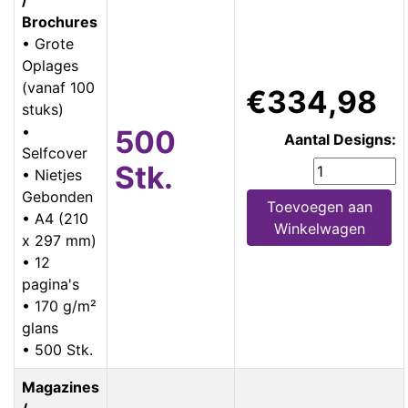
Brochures
• Grote
Oplages
(vanaf 100
€334,98
stuks)
•
500
Aantal Designs:
Selfcover
Stk.
• Nietjes
Gebonden
Toevoegen aan
• A4 (210
Winkelwagen
x 297 mm)
• 12
pagina's
• 170 g/m²
glans
• 500 Stk.
Magazines