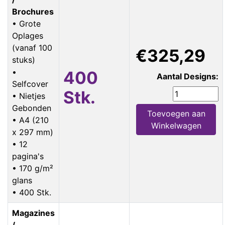
Brochures
• Grote
Oplages
(vanaf 100
€325,29
stuks)
•
400
Aantal Designs:
Selfcover
Stk.
• Nietjes
Gebonden
Toevoegen aan
• A4 (210
Winkelwagen
x 297 mm)
• 12
pagina's
• 170 g/m²
glans
• 400 Stk.
Magazines
/