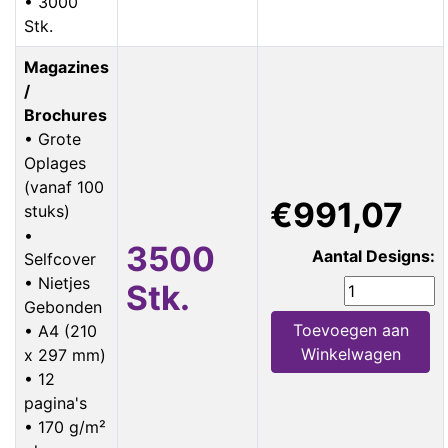
• 3000
Stk.
Magazines
/
Brochures
• Grote
Oplages
(vanaf 100
€991,07
stuks)
•
3500
Aantal Designs:
Selfcover
• Nietjes
Stk.
Gebonden
Toevoegen aan
• A4 (210
Winkelwagen
x 297 mm)
• 12
pagina's
• 170 g/m²