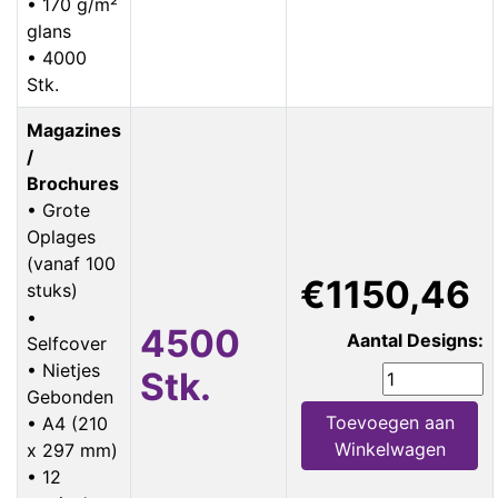
• 170 g/m²
glans
• 4000
Stk.
Magazines
/
Brochures
• Grote
Oplages
(vanaf 100
€1150,46
stuks)
•
4500
Aantal Designs:
Selfcover
• Nietjes
Stk.
Gebonden
Toevoegen aan
• A4 (210
Winkelwagen
x 297 mm)
• 12