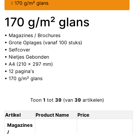
::
170 g/m² glans
170 g/m² glans
• Magazines / Brochures
• Grote Oplages (vanaf 100 stuks)
• Selfcover
• Nietjes Gebonden
• A4 (210 x 297 mm)
• 12 pagina's
• 170 g/m² glans
Toon
1
tot
39
(van
39
artikelen)
Artikel
Product Name
Price
Magazines
/