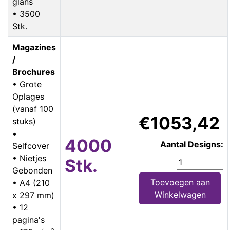
glans
• 3500
Stk.
Magazines
/
Brochures
• Grote
Oplages
(vanaf 100
€1053,42
stuks)
•
4000
Aantal Designs:
Selfcover
• Nietjes
Stk.
Gebonden
Toevoegen aan
• A4 (210
Winkelwagen
x 297 mm)
• 12
pagina's