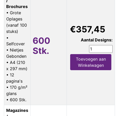
/
Brochures
• Grote
Oplages
(vanaf 100
€357,45
stuks)
•
600
Aantal Designs:
Selfcover
Stk.
• Nietjes
Gebonden
Toevoegen aan
• A4 (210
Winkelwagen
x 297 mm)
• 12
pagina's
• 170 g/m²
glans
• 600 Stk.
Magazines