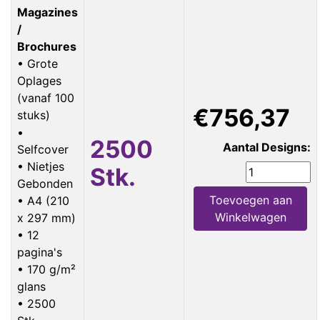
Magazines
/
Brochures
• Grote
Oplages
(vanaf 100
€756,37
stuks)
•
2500
Aantal Designs:
Selfcover
• Nietjes
Stk.
Gebonden
Toevoegen aan
• A4 (210
Winkelwagen
x 297 mm)
• 12
pagina's
• 170 g/m²
glans
• 2500