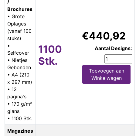
/
Brochures
• Grote
Oplages
(vanaf 100
€440,92
stuks)
•
1100
Aantal Designs:
Selfcover
Stk.
• Nietjes
Gebonden
Toevoegen aan
• A4 (210
Winkelwagen
x 297 mm)
• 12
pagina's
• 170 g/m²
glans
• 1100 Stk.
Magazines