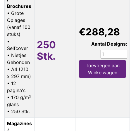
Brochures
• Grote
Oplages
(vanaf 100
€288,28
stuks)
•
250
Aantal Designs:
Selfcover
Stk.
• Nietjes
Gebonden
Toevoegen aan
• A4 (210
Winkelwagen
x 297 mm)
• 12
pagina's
• 170 g/m²
glans
• 250 Stk.
Magazines
/