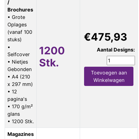
/
Brochures
• Grote
Oplages
(vanaf 100
€475,93
stuks)
•
1200
Aantal Designs:
Selfcover
Stk.
• Nietjes
Gebonden
Toevoegen aan
• A4 (210
Winkelwagen
x 297 mm)
• 12
pagina's
• 170 g/m²
glans
• 1200 Stk.
Magazines