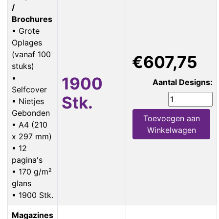
/
Brochures
• Grote
Oplages
(vanaf 100
€607,75
stuks)
•
1900
Aantal Designs:
Selfcover
Stk.
• Nietjes
Gebonden
Toevoegen aan
• A4 (210
Winkelwagen
x 297 mm)
• 12
pagina's
• 170 g/m²
glans
• 1900 Stk.
Magazines