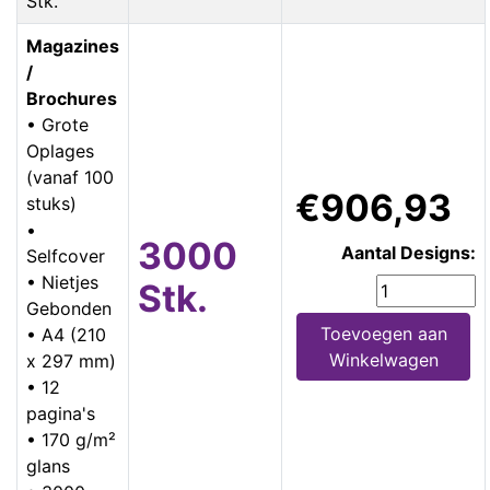
Stk.
Magazines
/
Brochures
• Grote
Oplages
(vanaf 100
€906,93
stuks)
•
3000
Aantal Designs:
Selfcover
• Nietjes
Stk.
Gebonden
Toevoegen aan
• A4 (210
Winkelwagen
x 297 mm)
• 12
pagina's
• 170 g/m²
glans