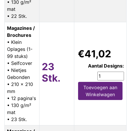
• 130 g/m²
mat
• 22 Stk.
Magazines /
Brochures
• Klein
Oplages (1-
€41,02
99 stuks)
• Selfcover
23
Aantal Designs:
• Nietjes
Stk.
Gebonden
• 210 x 210
Toevoegen aan
mm
Winkelwagen
• 12 pagina's
• 130 g/m²
mat
• 23 Stk.