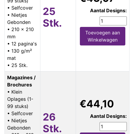
99 stuks)
• Selfcover
25
Aantal Designs:
• Nietjes
Stk.
Gebonden
• 210 x 210
Toevoegen aan
mm
Winkelwagen
• 12 pagina's
• 130 g/m²
mat
• 25 Stk.
Magazines /
Brochures
• Klein
Oplages (1-
€44,10
99 stuks)
• Selfcover
26
Aantal Designs:
• Nietjes
Stk.
Gebonden