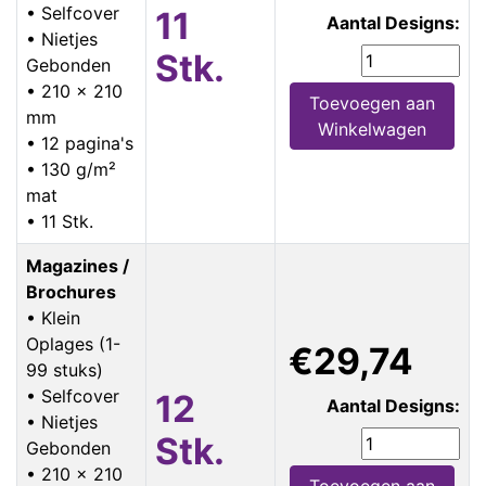
• Selfcover
11
Aantal Designs:
• Nietjes
Stk.
Gebonden
• 210 x 210
Toevoegen aan
mm
Winkelwagen
• 12 pagina's
• 130 g/m²
mat
• 11 Stk.
Magazines /
Brochures
• Klein
Oplages (1-
€29,74
99 stuks)
• Selfcover
12
Aantal Designs:
• Nietjes
Stk.
Gebonden
• 210 x 210
Toevoegen aan