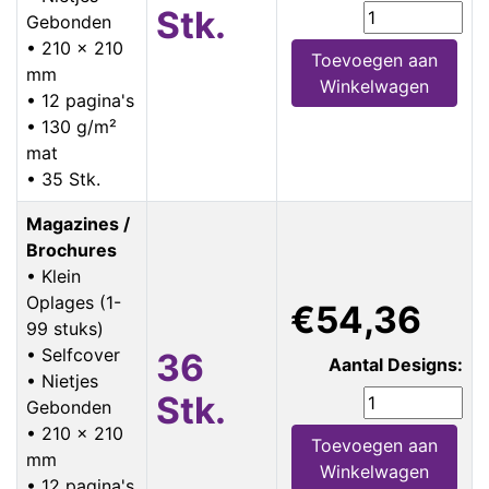
Stk.
Gebonden
• 210 x 210
Toevoegen aan
mm
Winkelwagen
• 12 pagina's
• 130 g/m²
mat
• 35 Stk.
Magazines /
Brochures
• Klein
Oplages (1-
€54,36
99 stuks)
• Selfcover
36
Aantal Designs:
• Nietjes
Stk.
Gebonden
• 210 x 210
Toevoegen aan
mm
Winkelwagen
• 12 pagina's