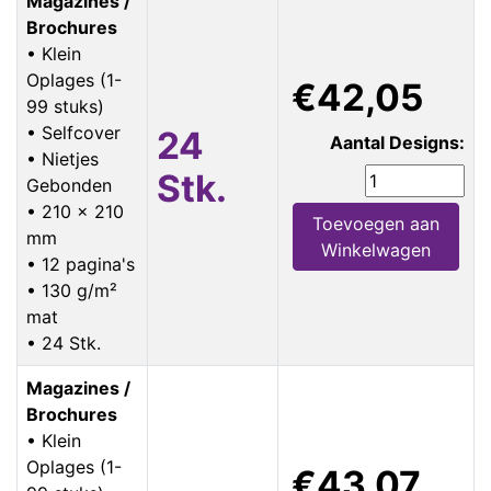
Magazines /
Brochures
• Klein
Oplages (1-
€42,05
99 stuks)
• Selfcover
24
Aantal Designs:
• Nietjes
Stk.
Gebonden
• 210 x 210
Toevoegen aan
mm
Winkelwagen
• 12 pagina's
• 130 g/m²
mat
• 24 Stk.
Magazines /
Brochures
• Klein
Oplages (1-
€43,07