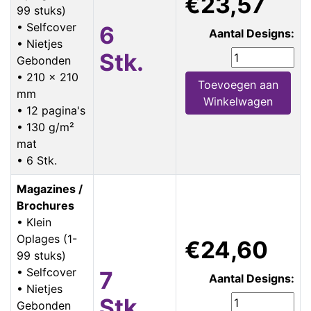
€23,57
99 stuks)
• Selfcover
6
Aantal Designs:
• Nietjes
Stk.
Gebonden
• 210 x 210
Toevoegen aan
mm
Winkelwagen
• 12 pagina's
• 130 g/m²
mat
• 6 Stk.
Magazines /
Brochures
• Klein
Oplages (1-
€24,60
99 stuks)
• Selfcover
7
Aantal Designs:
• Nietjes
Stk.
Gebonden