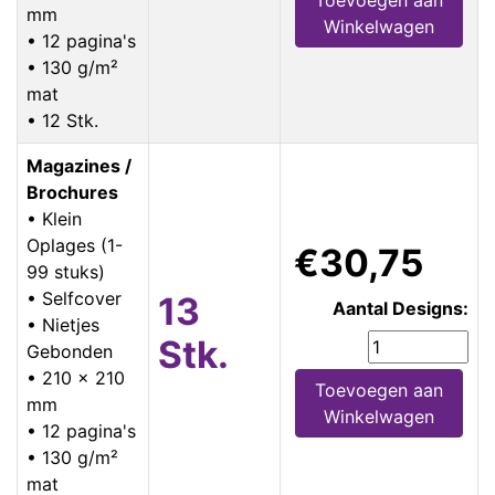
mm
Winkelwagen
• 12 pagina's
• 130 g/m²
mat
• 12 Stk.
Magazines /
Brochures
• Klein
Oplages (1-
€30,75
99 stuks)
• Selfcover
13
Aantal Designs:
• Nietjes
Stk.
Gebonden
• 210 x 210
Toevoegen aan
mm
Winkelwagen
• 12 pagina's
• 130 g/m²
mat