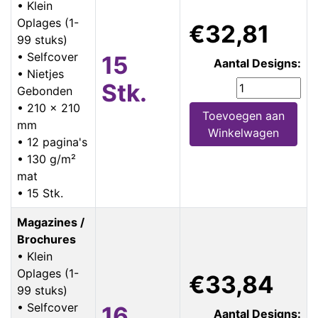
• Klein
Oplages (1-
€32,81
99 stuks)
• Selfcover
15
Aantal Designs:
• Nietjes
Stk.
Gebonden
• 210 x 210
Toevoegen aan
mm
Winkelwagen
• 12 pagina's
• 130 g/m²
mat
• 15 Stk.
Magazines /
Brochures
• Klein
Oplages (1-
€33,84
99 stuks)
• Selfcover
16
Aantal Designs: