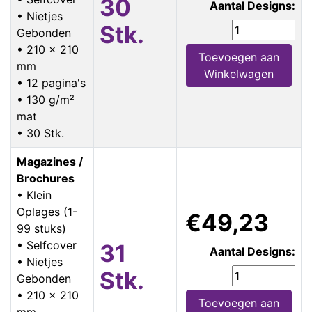
30
Aantal Designs:
• Nietjes
Stk.
Gebonden
• 210 x 210
Toevoegen aan
mm
Winkelwagen
• 12 pagina's
• 130 g/m²
mat
• 30 Stk.
Magazines /
Brochures
• Klein
Oplages (1-
€49,23
99 stuks)
• Selfcover
31
Aantal Designs:
• Nietjes
Stk.
Gebonden
• 210 x 210
Toevoegen aan
mm