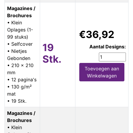
Magazines /
Brochures
• Klein
Oplages (1-
€36,92
99 stuks)
• Selfcover
19
Aantal Designs:
• Nietjes
Stk.
Gebonden
• 210 x 210
Toevoegen aan
mm
Winkelwagen
• 12 pagina's
• 130 g/m²
mat
• 19 Stk.
Magazines /
Brochures
• Klein