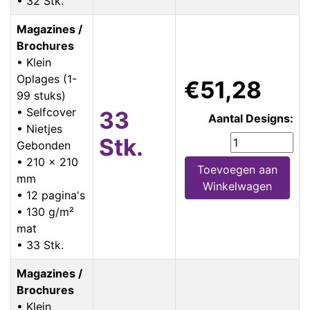
• 32 Stk.
Magazines /
Brochures
• Klein
Oplages (1-
€51,28
99 stuks)
• Selfcover
33
Aantal Designs:
• Nietjes
Stk.
Gebonden
• 210 x 210
Toevoegen aan
mm
Winkelwagen
• 12 pagina's
• 130 g/m²
mat
• 33 Stk.
Magazines /
Brochures
• Klein