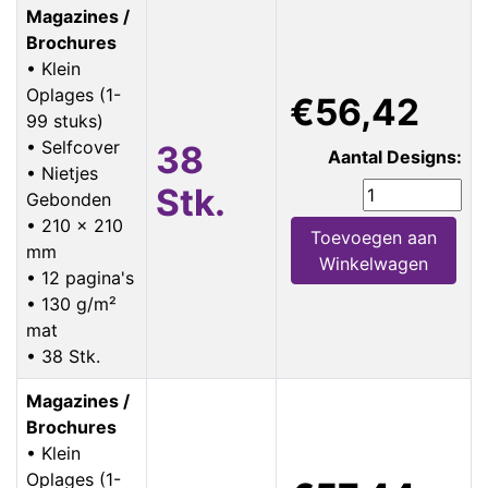
Magazines /
Brochures
• Klein
Oplages (1-
€56,42
99 stuks)
• Selfcover
38
Aantal Designs:
• Nietjes
Stk.
Gebonden
• 210 x 210
Toevoegen aan
mm
Winkelwagen
• 12 pagina's
• 130 g/m²
mat
• 38 Stk.
Magazines /
Brochures
• Klein
Oplages (1-