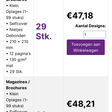
• Klein
Oplages (1-
€47,18
99 stuks)
• Selfcover
29
Aantal Designs:
• Nietjes
Stk.
Gebonden
• 210 x 210
Toevoegen aan
mm
Winkelwagen
• 12 pagina's
• 130 g/m²
mat
• 29 Stk.
Magazines /
Brochures
• Klein
Oplages (1-
€48,21
99 stuks)
• Selfcover