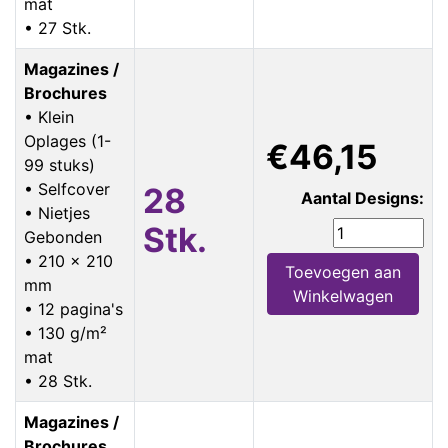
mat
• 27 Stk.
Magazines /
Brochures
• Klein
Oplages (1-
€46,15
99 stuks)
• Selfcover
28
Aantal Designs:
• Nietjes
Stk.
Gebonden
• 210 x 210
Toevoegen aan
mm
Winkelwagen
• 12 pagina's
• 130 g/m²
mat
• 28 Stk.
Magazines /
Brochures