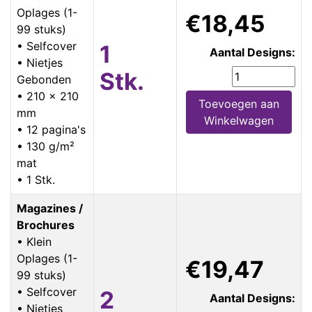
Oplages (1-
€18,45
99 stuks)
• Selfcover
1
Aantal Designs:
• Nietjes
Stk.
Gebonden
• 210 x 210
Toevoegen aan
mm
Winkelwagen
• 12 pagina's
• 130 g/m²
mat
• 1 Stk.
Magazines /
Brochures
• Klein
Oplages (1-
€19,47
99 stuks)
• Selfcover
2
Aantal Designs:
• Nietjes