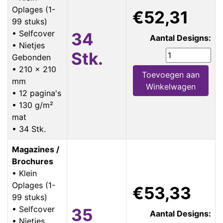
Oplages (1-
€52,31
99 stuks)
• Selfcover
34
Aantal Designs:
• Nietjes
Stk.
Gebonden
• 210 x 210
Toevoegen aan
mm
Winkelwagen
• 12 pagina's
• 130 g/m²
mat
• 34 Stk.
Magazines /
Brochures
• Klein
Oplages (1-
€53,33
99 stuks)
• Selfcover
35
Aantal Designs:
• Nietjes