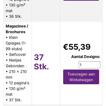
• 130 g/m²
mat
• 36 Stk.
Magazines /
Brochures
• Klein
Oplages (1-
€55,39
99 stuks)
• Selfcover
37
Aantal Designs:
• Nietjes
Stk.
Gebonden
• 210 x 210
Toevoegen aan
mm
Winkelwagen
• 12 pagina's
• 130 g/m²
mat
• 37 Stk.