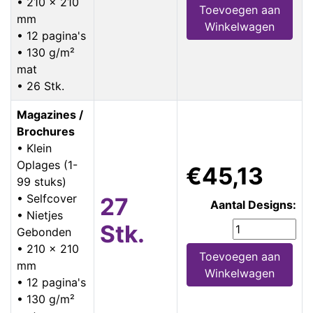
• 210 x 210
Toevoegen aan
mm
Winkelwagen
• 12 pagina's
• 130 g/m²
mat
• 26 Stk.
Magazines /
Brochures
• Klein
Oplages (1-
€45,13
99 stuks)
• Selfcover
27
Aantal Designs:
• Nietjes
Stk.
Gebonden
• 210 x 210
Toevoegen aan
mm
Winkelwagen
• 12 pagina's
• 130 g/m²