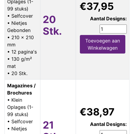
Oplages (1-
€37,95
99 stuks)
• Selfcover
20
Aantal Designs:
• Nietjes
Stk.
Gebonden
• 210 x 210
Toevoegen aan
mm
Winkelwagen
• 12 pagina's
• 130 g/m²
mat
• 20 Stk.
Magazines /
Brochures
• Klein
Oplages (1-
€38,97
99 stuks)
• Selfcover
21
Aantal Designs:
• Nietjes