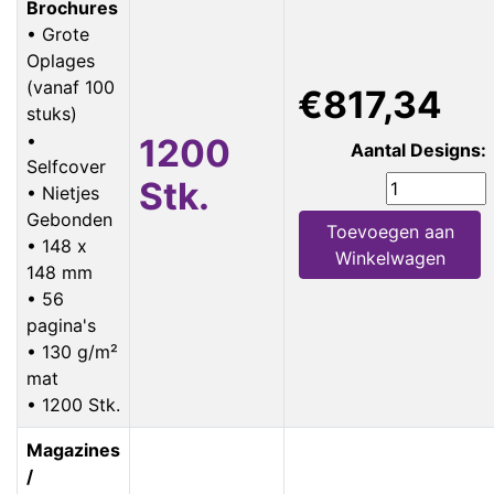
Brochures
• Grote
Oplages
(vanaf 100
€817,34
stuks)
•
1200
Aantal Designs:
Selfcover
Stk.
• Nietjes
Gebonden
Toevoegen aan
• 148 x
Winkelwagen
148 mm
• 56
pagina's
• 130 g/m²
mat
• 1200 Stk.
Magazines
/