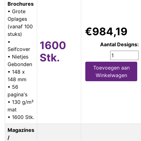
Brochures
• Grote
Oplages
(vanaf 100
€984,19
stuks)
•
1600
Aantal Designs:
Selfcover
Stk.
• Nietjes
Gebonden
Toevoegen aan
• 148 x
Winkelwagen
148 mm
• 56
pagina's
• 130 g/m²
mat
• 1600 Stk.
Magazines
/