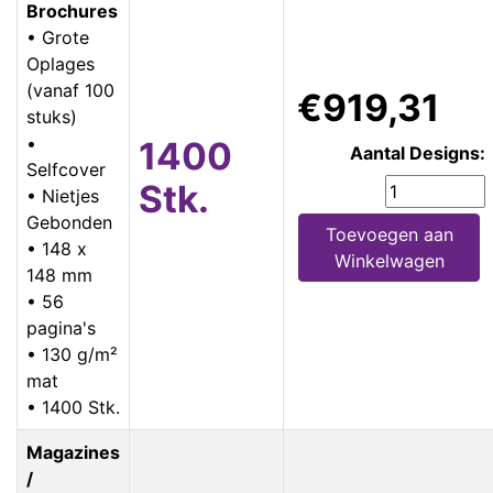
Brochures
• Grote
Oplages
(vanaf 100
€919,31
stuks)
•
1400
Aantal Designs:
Selfcover
Stk.
• Nietjes
Gebonden
Toevoegen aan
• 148 x
Winkelwagen
148 mm
• 56
pagina's
• 130 g/m²
mat
• 1400 Stk.
Magazines
/