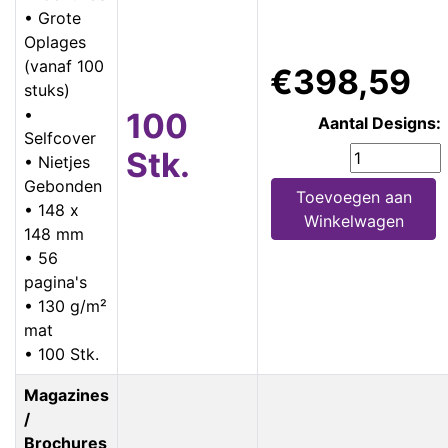
• Grote
Oplages
(vanaf 100
€398,59
stuks)
•
100
Aantal Designs:
Selfcover
Stk.
• Nietjes
Gebonden
Toevoegen aan
• 148 x
Winkelwagen
148 mm
• 56
pagina's
• 130 g/m²
mat
• 100 Stk.
Magazines
/
Brochures