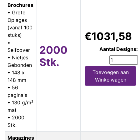
Brochures
• Grote
Oplages
(vanaf 100
€1031,58
stuks)
•
2000
Aantal Designs:
Selfcover
• Nietjes
Stk.
Gebonden
Toevoegen aan
• 148 x
Winkelwagen
148 mm
• 56
pagina's
• 130 g/m²
mat
• 2000
Stk.
Magazines