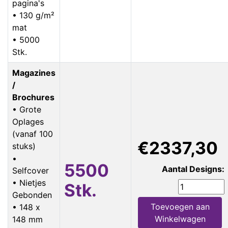
pagina's
• 130 g/m²
mat
• 5000
Stk.
Magazines
/
Brochures
• Grote
Oplages
(vanaf 100
€2337,30
stuks)
•
5500
Aantal Designs:
Selfcover
• Nietjes
Stk.
Gebonden
Toevoegen aan
• 148 x
Winkelwagen
148 mm