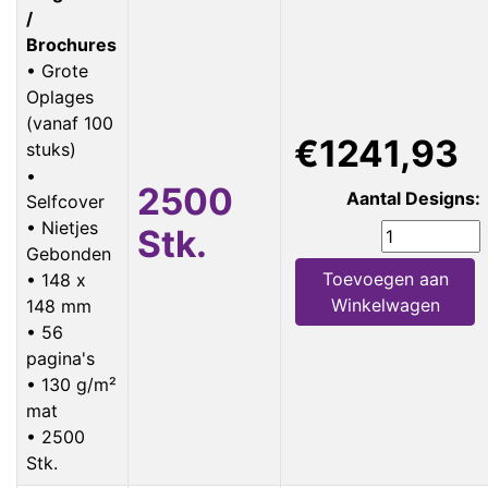
/
Brochures
• Grote
Oplages
(vanaf 100
€1241,93
stuks)
•
2500
Aantal Designs:
Selfcover
• Nietjes
Stk.
Gebonden
Toevoegen aan
• 148 x
Winkelwagen
148 mm
• 56
pagina's
• 130 g/m²
mat
• 2500
Stk.