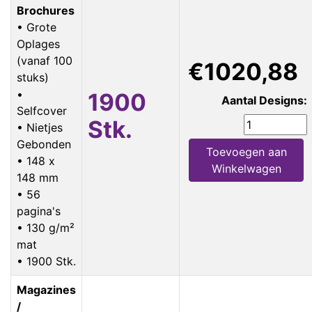
Brochures
• Grote
Oplages
(vanaf 100
€1020,88
stuks)
•
1900
Aantal Designs:
Selfcover
Stk.
• Nietjes
Gebonden
Toevoegen aan
• 148 x
Winkelwagen
148 mm
• 56
pagina's
• 130 g/m²
mat
• 1900 Stk.
Magazines
/