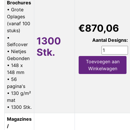
Brochures
• Grote
Oplages
(vanaf 100
€870,06
stuks)
•
1300
Aantal Designs:
Selfcover
Stk.
• Nietjes
Gebonden
Toevoegen aan
• 148 x
Winkelwagen
148 mm
• 56
pagina's
• 130 g/m²
mat
• 1300 Stk.
Magazines
/