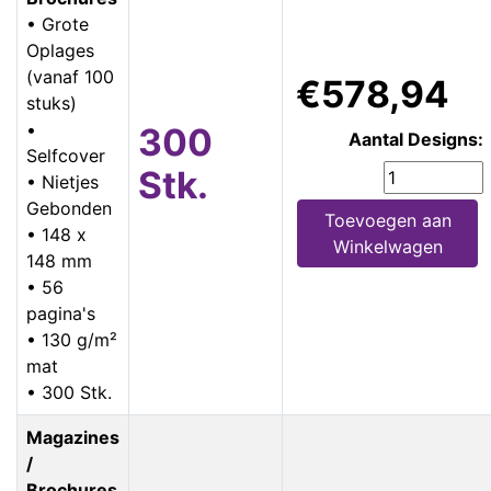
• Grote
Oplages
(vanaf 100
€578,94
stuks)
•
300
Aantal Designs:
Selfcover
Stk.
• Nietjes
Gebonden
Toevoegen aan
• 148 x
Winkelwagen
148 mm
• 56
pagina's
• 130 g/m²
mat
• 300 Stk.
Magazines
/
Brochures