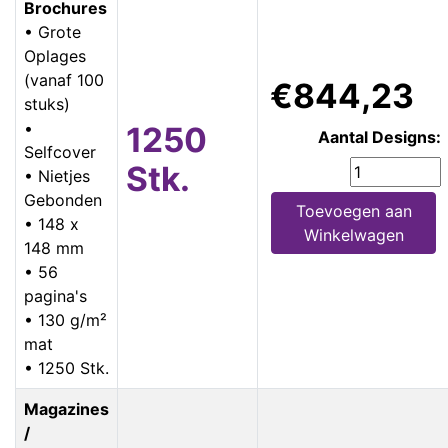
Brochures
• Grote
Oplages
(vanaf 100
€844,23
stuks)
•
1250
Aantal Designs:
Selfcover
Stk.
• Nietjes
Gebonden
Toevoegen aan
• 148 x
Winkelwagen
148 mm
• 56
pagina's
• 130 g/m²
mat
• 1250 Stk.
Magazines
/