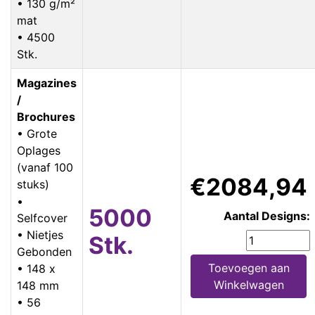
• 130 g/m²
mat
• 4500
Stk.
Magazines
/
Brochures
• Grote
Oplages
(vanaf 100
€2084,94
stuks)
•
5000
Aantal Designs:
Selfcover
• Nietjes
Stk.
Gebonden
Toevoegen aan
• 148 x
Winkelwagen
148 mm
• 56