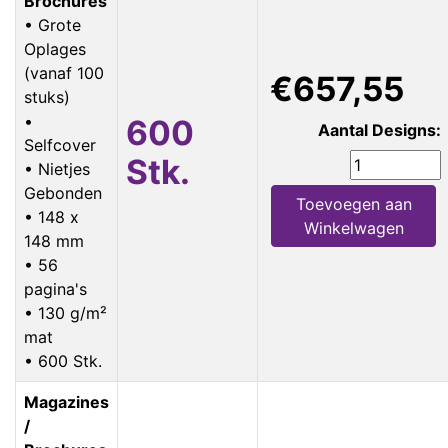
Brochures
• Grote
Oplages
(vanaf 100
€657,55
stuks)
•
600
Aantal Designs:
Selfcover
Stk.
• Nietjes
Gebonden
Toevoegen aan
• 148 x
Winkelwagen
148 mm
• 56
pagina's
• 130 g/m²
mat
• 600 Stk.
Magazines
/