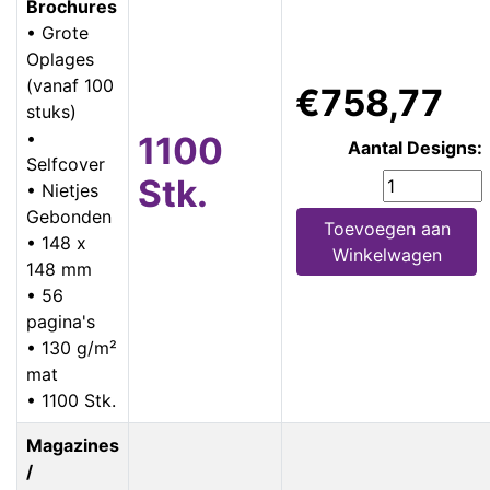
Brochures
• Grote
Oplages
(vanaf 100
€758,77
stuks)
•
1100
Aantal Designs:
Selfcover
Stk.
• Nietjes
Gebonden
Toevoegen aan
• 148 x
Winkelwagen
148 mm
• 56
pagina's
• 130 g/m²
mat
• 1100 Stk.
Magazines
/