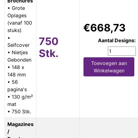
Brochures
• Grote
Oplages
(vanaf 100
€668,73
stuks)
•
750
Aantal Designs:
Selfcover
Stk.
• Nietjes
Gebonden
Toevoegen aan
• 148 x
Winkelwagen
148 mm
• 56
pagina's
• 130 g/m²
mat
• 750 Stk.
Magazines
/