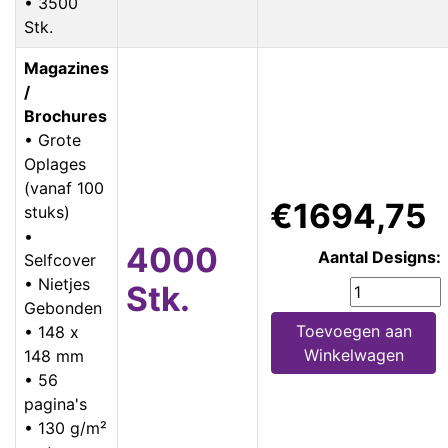
• 3500
Stk.
Magazines
/
Brochures
• Grote
Oplages
(vanaf 100
€1694,75
stuks)
•
4000
Aantal Designs:
Selfcover
• Nietjes
Stk.
Gebonden
Toevoegen aan
• 148 x
Winkelwagen
148 mm
• 56
pagina's
• 130 g/m²