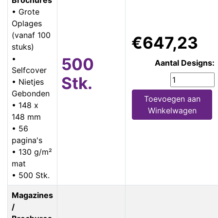
• Grote
Oplages
(vanaf 100
€647,23
stuks)
•
500
Aantal Designs:
Selfcover
Stk.
• Nietjes
Gebonden
Toevoegen aan
• 148 x
Winkelwagen
148 mm
• 56
pagina's
• 130 g/m²
mat
• 500 Stk.
Magazines
/