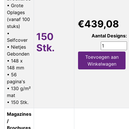
• Grote
Oplages
(vanaf 100
€439,08
stuks)
•
150
Aantal Designs:
Selfcover
Stk.
• Nietjes
Gebonden
Toevoegen aan
• 148 x
Winkelwagen
148 mm
• 56
pagina's
• 130 g/m²
mat
• 150 Stk.
Magazines
/
Brochures