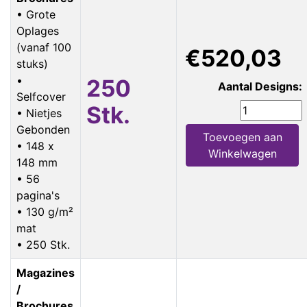
• Grote
Oplages
(vanaf 100
€520,03
stuks)
•
250
Aantal Designs:
Selfcover
Stk.
• Nietjes
Gebonden
Toevoegen aan
• 148 x
Winkelwagen
148 mm
• 56
pagina's
• 130 g/m²
mat
• 250 Stk.
Magazines
/
Brochures