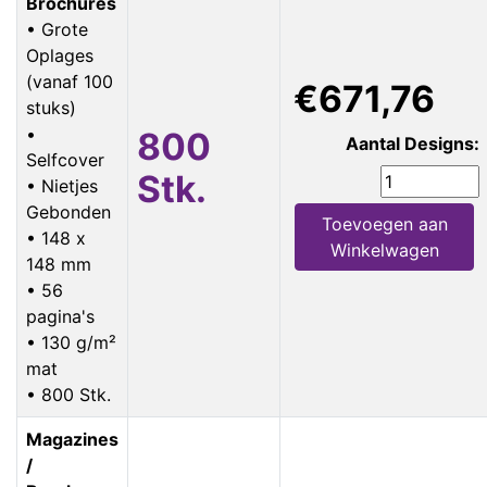
Brochures
• Grote
Oplages
(vanaf 100
€671,76
stuks)
•
800
Aantal Designs:
Selfcover
Stk.
• Nietjes
Gebonden
Toevoegen aan
• 148 x
Winkelwagen
148 mm
• 56
pagina's
• 130 g/m²
mat
• 800 Stk.
Magazines
/