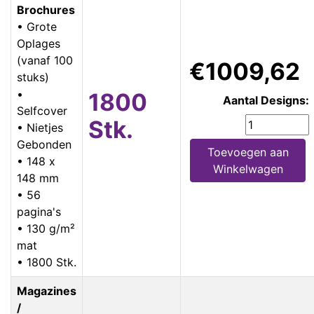
Brochures
• Grote
Oplages
(vanaf 100
€1009,62
stuks)
•
1800
Aantal Designs:
Selfcover
Stk.
• Nietjes
Gebonden
Toevoegen aan
• 148 x
Winkelwagen
148 mm
• 56
pagina's
• 130 g/m²
mat
• 1800 Stk.
Magazines
/