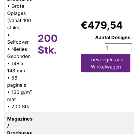
• Grote
Oplages
(vanaf 100
€479,54
stuks)
•
200
Aantal Designs:
Selfcover
Stk.
• Nietjes
Gebonden
Toevoegen aan
• 148 x
Winkelwagen
148 mm
• 56
pagina's
• 130 g/m²
mat
• 200 Stk.
Magazines
/
Brochures