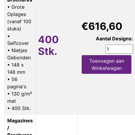
• Grote
Oplages
(vanaf 100
€616,60
stuks)
•
400
Aantal Designs:
Selfcover
Stk.
• Nietjes
Gebonden
Toevoegen aan
• 148 x
Winkelwagen
148 mm
• 56
pagina's
• 130 g/m²
mat
• 400 Stk.
Magazines
/
Brochures