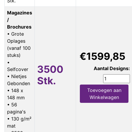
Stk.
Magazines
/
Brochures
• Grote
Oplages
(vanaf 100
€1599,85
stuks)
•
3500
Aantal Designs:
Selfcover
• Nietjes
Stk.
Gebonden
Toevoegen aan
• 148 x
Winkelwagen
148 mm
• 56
pagina's
• 130 g/m²
mat