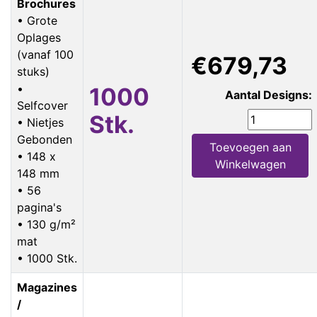
Brochures
• Grote
Oplages
(vanaf 100
€679,73
stuks)
•
1000
Aantal Designs:
Selfcover
Stk.
• Nietjes
Gebonden
Toevoegen aan
• 148 x
Winkelwagen
148 mm
• 56
pagina's
• 130 g/m²
mat
• 1000 Stk.
Magazines
/