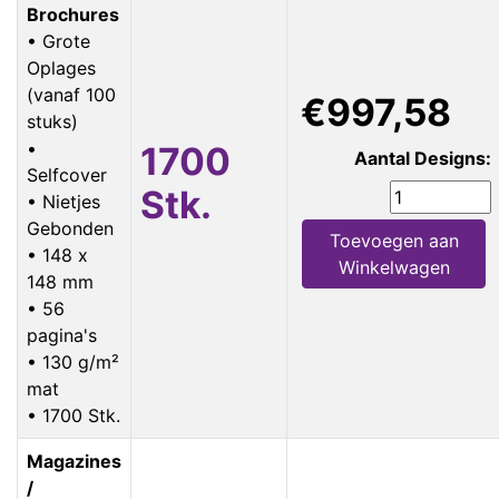
Brochures
• Grote
Oplages
(vanaf 100
€997,58
stuks)
•
1700
Aantal Designs:
Selfcover
Stk.
• Nietjes
Gebonden
Toevoegen aan
• 148 x
Winkelwagen
148 mm
• 56
pagina's
• 130 g/m²
mat
• 1700 Stk.
Magazines
/