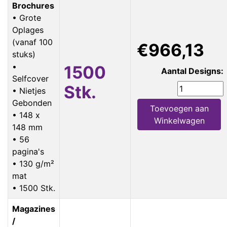
Brochures
• Grote
Oplages
(vanaf 100
€966,13
stuks)
•
1500
Aantal Designs:
Selfcover
Stk.
• Nietjes
Gebonden
Toevoegen aan
• 148 x
Winkelwagen
148 mm
• 56
pagina's
• 130 g/m²
mat
• 1500 Stk.
Magazines
/