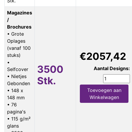
Stk.
Magazines
/
Brochures
• Grote
Oplages
(vanaf 100
€2057,42
stuks)
•
3500
Aantal Designs:
Selfcover
• Nietjes
Stk.
Gebonden
Toevoegen aan
• 148 x
Winkelwagen
148 mm
• 76
pagina's
• 115 g/m²
glans