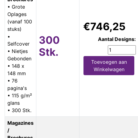
• Grote
Oplages
(vanaf 100
€746,25
stuks)
•
300
Aantal Designs:
Selfcover
Stk.
• Nietjes
Gebonden
Toevoegen aan
• 148 x
Winkelwagen
148 mm
• 76
pagina's
• 115 g/m²
glans
• 300 Stk.
Magazines
/
Brochures