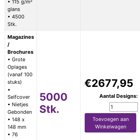
• 115 g/m²
glans
• 4500
Stk.
Magazines
/
Brochures
• Grote
Oplages
(vanaf 100
€2677,95
stuks)
•
5000
Aantal Designs:
Selfcover
• Nietjes
Stk.
Gebonden
Toevoegen aan
• 148 x
Winkelwagen
148 mm
• 76