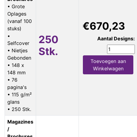
• Grote
Oplages
(vanaf 100
€670,23
stuks)
•
250
Aantal Designs:
Selfcover
Stk.
• Nietjes
Gebonden
Toevoegen aan
• 148 x
Winkelwagen
148 mm
• 76
pagina's
• 115 g/m²
glans
• 250 Stk.
Magazines
/
Brochures