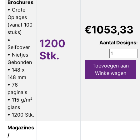
Brochures
• Grote
Oplages
(vanaf 100
€1053,33
stuks)
•
1200
Aantal Designs:
Selfcover
Stk.
• Nietjes
Gebonden
Toevoegen aan
• 148 x
Winkelwagen
148 mm
• 76
pagina's
• 115 g/m²
glans
• 1200 Stk.
Magazines
/