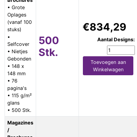
• Grote
Oplages
(vanaf 100
€834,29
stuks)
•
500
Aantal Designs:
Selfcover
Stk.
• Nietjes
Gebonden
Toevoegen aan
• 148 x
Winkelwagen
148 mm
• 76
pagina's
• 115 g/m²
glans
• 500 Stk.
Magazines
/