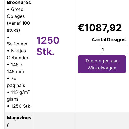
Brochures
• Grote
Oplages
(vanaf 100
€1087,92
stuks)
•
1250
Aantal Designs:
Selfcover
Stk.
• Nietjes
Gebonden
Toevoegen aan
• 148 x
Winkelwagen
148 mm
• 76
pagina's
• 115 g/m²
glans
• 1250 Stk.
Magazines
/