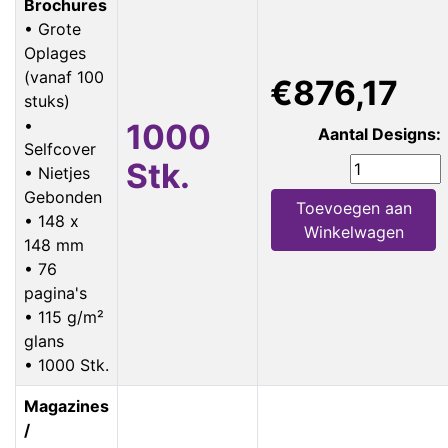
Brochures
• Grote
Oplages
(vanaf 100
€876,17
stuks)
•
1000
Aantal Designs:
Selfcover
Stk.
• Nietjes
Gebonden
Toevoegen aan
• 148 x
Winkelwagen
148 mm
• 76
pagina's
• 115 g/m²
glans
• 1000 Stk.
Magazines
/