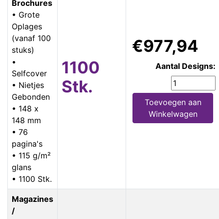
Brochures
• Grote
Oplages
(vanaf 100
€977,94
stuks)
•
1100
Aantal Designs:
Selfcover
Stk.
• Nietjes
Gebonden
Toevoegen aan
• 148 x
Winkelwagen
148 mm
• 76
pagina's
• 115 g/m²
glans
• 1100 Stk.
Magazines
/