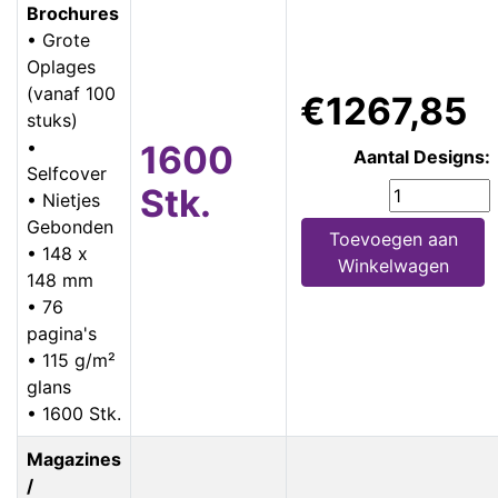
Brochures
• Grote
Oplages
(vanaf 100
€1267,85
stuks)
•
1600
Aantal Designs:
Selfcover
Stk.
• Nietjes
Gebonden
Toevoegen aan
• 148 x
Winkelwagen
148 mm
• 76
pagina's
• 115 g/m²
glans
• 1600 Stk.
Magazines
/