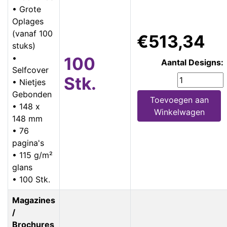
• Grote
Oplages
(vanaf 100
€513,34
stuks)
•
100
Aantal Designs:
Selfcover
Stk.
• Nietjes
Gebonden
Toevoegen aan
• 148 x
Winkelwagen
148 mm
• 76
pagina's
• 115 g/m²
glans
• 100 Stk.
Magazines
/
Brochures