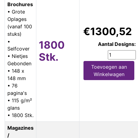
Brochures
• Grote
Oplages
(vanaf 100
€1300,52
stuks)
•
1800
Aantal Designs:
Selfcover
Stk.
• Nietjes
Gebonden
Toevoegen aan
• 148 x
Winkelwagen
148 mm
• 76
pagina's
• 115 g/m²
glans
• 1800 Stk.
Magazines
/