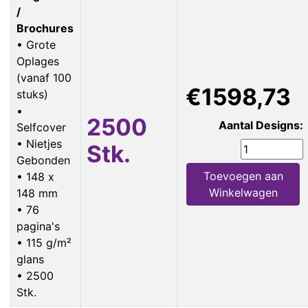
/
Brochures
• Grote
Oplages
(vanaf 100
€1598,73
stuks)
•
2500
Aantal Designs:
Selfcover
• Nietjes
Stk.
Gebonden
Toevoegen aan
• 148 x
Winkelwagen
148 mm
• 76
pagina's
• 115 g/m²
glans
• 2500
Stk.