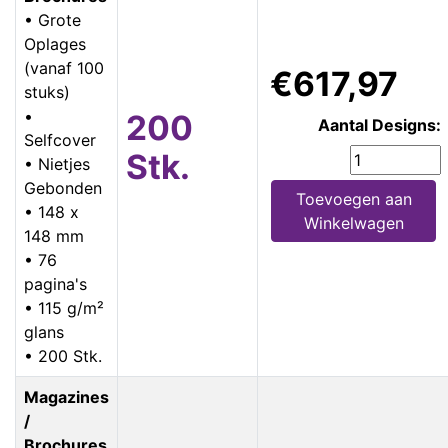
• Grote
Oplages
(vanaf 100
€617,97
stuks)
•
200
Aantal Designs:
Selfcover
Stk.
• Nietjes
Gebonden
Toevoegen aan
• 148 x
Winkelwagen
148 mm
• 76
pagina's
• 115 g/m²
glans
• 200 Stk.
Magazines
/
Brochures