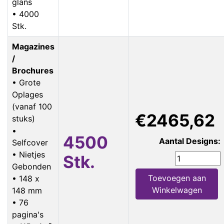
glans
• 4000
Stk.
Magazines
/
Brochures
• Grote
Oplages
(vanaf 100
€2465,62
stuks)
•
4500
Aantal Designs:
Selfcover
• Nietjes
Stk.
Gebonden
Toevoegen aan
• 148 x
Winkelwagen
148 mm
• 76
pagina's