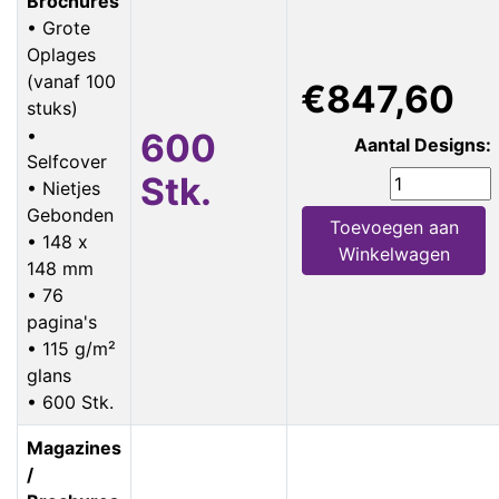
Brochures
• Grote
Oplages
(vanaf 100
€847,60
stuks)
•
600
Aantal Designs:
Selfcover
Stk.
• Nietjes
Gebonden
Toevoegen aan
• 148 x
Winkelwagen
148 mm
• 76
pagina's
• 115 g/m²
glans
• 600 Stk.
Magazines
/