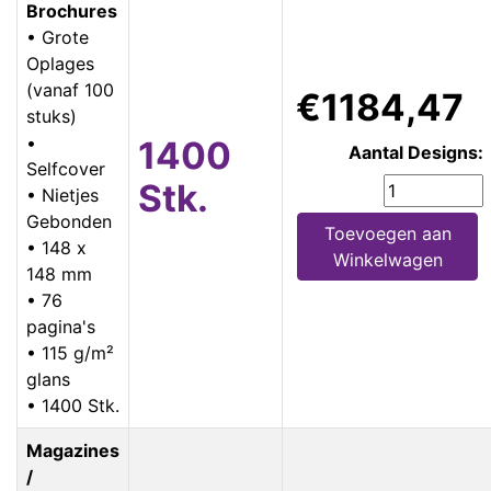
Brochures
• Grote
Oplages
(vanaf 100
€1184,47
stuks)
•
1400
Aantal Designs:
Selfcover
Stk.
• Nietjes
Gebonden
Toevoegen aan
• 148 x
Winkelwagen
148 mm
• 76
pagina's
• 115 g/m²
glans
• 1400 Stk.
Magazines
/