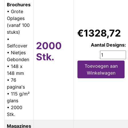
Brochures
• Grote
Oplages
(vanaf 100
€1328,72
stuks)
•
2000
Aantal Designs:
Selfcover
• Nietjes
Stk.
Gebonden
Toevoegen aan
• 148 x
Winkelwagen
148 mm
• 76
pagina's
• 115 g/m²
glans
• 2000
Stk.
Magazines