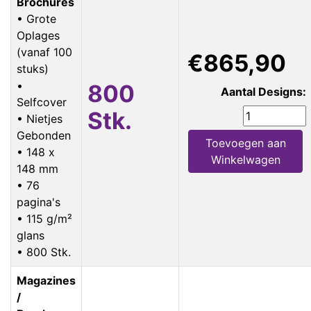
Brochures
• Grote
Oplages
(vanaf 100
€865,90
stuks)
•
800
Aantal Designs:
Selfcover
Stk.
• Nietjes
Gebonden
Toevoegen aan
• 148 x
Winkelwagen
148 mm
• 76
pagina's
• 115 g/m²
glans
• 800 Stk.
Magazines
/