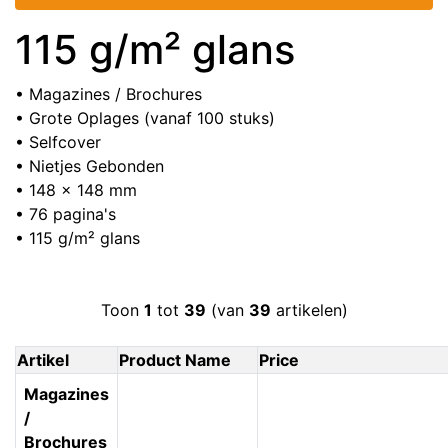
115 g/m² glans
• Magazines / Brochures
• Grote Oplages (vanaf 100 stuks)
• Selfcover
• Nietjes Gebonden
• 148 x 148 mm
• 76 pagina's
• 115 g/m² glans
Toon
1
tot
39
(van
39
artikelen)
Artikel
Product Name
Price
Magazines
/
Brochures