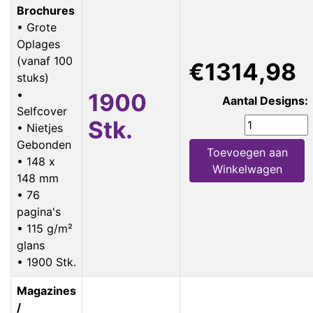
Brochures
• Grote
Oplages
(vanaf 100
€1314,98
stuks)
•
1900
Aantal Designs:
Selfcover
Stk.
• Nietjes
Gebonden
Toevoegen aan
• 148 x
Winkelwagen
148 mm
• 76
pagina's
• 115 g/m²
glans
• 1900 Stk.
Magazines
/