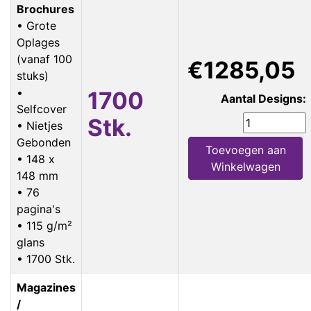
Brochures
• Grote
Oplages
(vanaf 100
€1285,05
stuks)
•
1700
Aantal Designs:
Selfcover
Stk.
• Nietjes
Gebonden
Toevoegen aan
• 148 x
Winkelwagen
148 mm
• 76
pagina's
• 115 g/m²
glans
• 1700 Stk.
Magazines
/