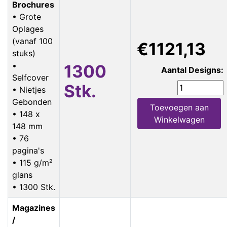
Brochures
• Grote
Oplages
(vanaf 100
€1121,13
stuks)
•
1300
Aantal Designs:
Selfcover
Stk.
• Nietjes
Gebonden
Toevoegen aan
• 148 x
Winkelwagen
148 mm
• 76
pagina's
• 115 g/m²
glans
• 1300 Stk.
Magazines
/