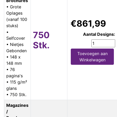
Brochures
• Grote
Oplages
(vanaf 100
€861,99
stuks)
•
750
Aantal Designs:
Selfcover
Stk.
• Nietjes
Gebonden
Toevoegen aan
• 148 x
Winkelwagen
148 mm
• 76
pagina's
• 115 g/m²
glans
• 750 Stk.
Magazines
/