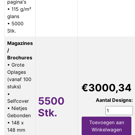
pagina's
• 115 g/m²
glans
• 5000
Stk.
Magazines
/
Brochures
• Grote
Oplages
(vanaf 100
€3000,34
stuks)
•
5500
Aantal Designs:
Selfcover
• Nietjes
Stk.
Gebonden
Toevoegen aan
• 148 x
Winkelwagen
148 mm