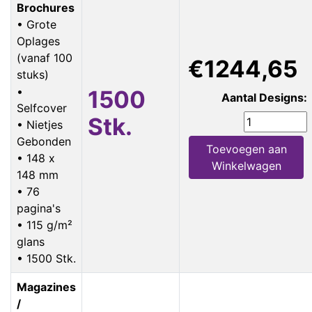
Brochures
• Grote
Oplages
(vanaf 100
€1244,65
stuks)
•
1500
Aantal Designs:
Selfcover
Stk.
• Nietjes
Gebonden
Toevoegen aan
• 148 x
Winkelwagen
148 mm
• 76
pagina's
• 115 g/m²
glans
• 1500 Stk.
Magazines
/