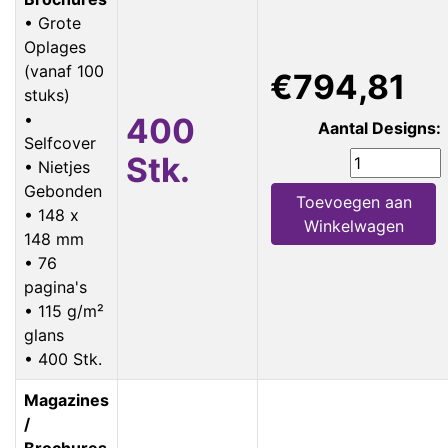
• Grote
Oplages
(vanaf 100
€794,81
stuks)
•
400
Aantal Designs:
Selfcover
Stk.
• Nietjes
Gebonden
Toevoegen aan
• 148 x
Winkelwagen
148 mm
• 76
pagina's
• 115 g/m²
glans
• 400 Stk.
Magazines
/
Brochures