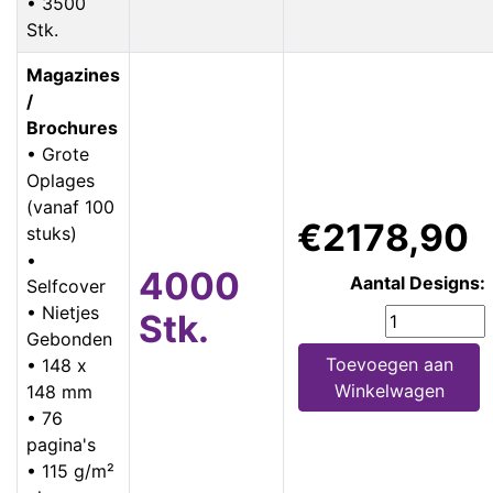
• 3500
Stk.
Magazines
/
Brochures
• Grote
Oplages
(vanaf 100
€2178,90
stuks)
•
4000
Aantal Designs:
Selfcover
• Nietjes
Stk.
Gebonden
Toevoegen aan
• 148 x
Winkelwagen
148 mm
• 76
pagina's
• 115 g/m²