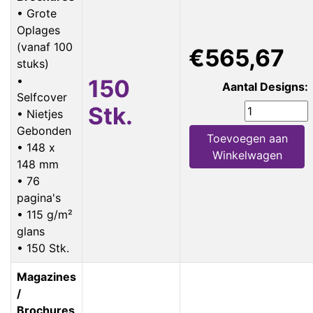
• Grote
Oplages
(vanaf 100
€565,67
stuks)
•
150
Aantal Designs:
Selfcover
Stk.
• Nietjes
Gebonden
Toevoegen aan
• 148 x
Winkelwagen
148 mm
• 76
pagina's
• 115 g/m²
glans
• 150 Stk.
Magazines
/
Brochures